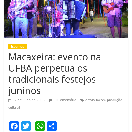
Eventos
Macaxeira: evento na
UFBA perpetua os
tradicionais festejos
juninos
.
.
17 de julho de 2018
0 Comentário
arraiá
facom
produção
cultural
F
T
W
C