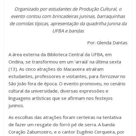
a
wi
h
o
Organizado por estudantes de Produção Cultural, o
c
tt
at
m
evento contou com brincadeiras juninas, barraquinhas
e
er
s
p
de comidas típicas, apresentação da quadrilha Junina da
b
A
ar
UFBA e bandas
o
p
til
Por: Glenda Dantas
o
p
h
A área externa da Biblioteca Central da UFBA, em
k
ar
Ondina, se transformou em um ‘arraiá’ na última sexta
(13). As cinco atrações do Macaxeira atraíram
estudantes, professores e visitantes, para
forrozear
no
São João fora de época. O evento promoveu, no cenário
cultural da universidade, diversas expressões e
linguagens artísticas que se afirmam nos festejos
juninos.
As escolhas das atrações foram certeiras na tentativa
de fazer um resgate do forró pé de serra. A banda
Coração Zabumzeiro, e o cantor Eugênio Cerqueira, por