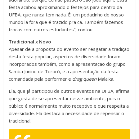
festa acabou aproximando o festejos para dentro da
UFBA, que nunca tem nada. É um pedacinho do nosso
mundo lá fora que é trazido pra cá. Também fazemos
trocas com outros estudantes”, contou.
Tradicional x Novo
(Foto: Douglas Rangelly/ Divulgação)
(Foto: Douglas Rangelly/ Divulgação)
(Foto: Douglas Rangelly/ Divulgação)
Apesar de a proposta do evento ser resgatar a tradição
desta festa popular, aspectos de diversidade foram
incorporados também, como a apresentação do grupo
Samba Junino de Tororó, e a apresentação da festa
comandada pela performer e
drag queen
Malaika.
Ela, que já participou de outros eventos na UFBA, afirma
que gosta de se apresentar nesse ambiente, pois o
público é normalmente muito receptivo e que respeita a
diversidade. Ela destaca a necessidade de repensar o
tradicional.