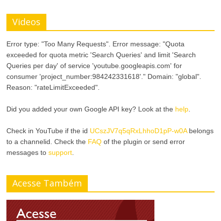
Videos
Error type: "Too Many Requests". Error message: "Quota
exceeded for quota metric 'Search Queries' and limit 'Search
Queries per day' of service 'youtube.googleapis.com' for
consumer 'project_number:984242331618'." Domain: "global".
Reason: "rateLimitExceeded".
Did you added your own Google API key? Look at the
help
.
Check in YouTube if the id
UCszJV7q5qRxLhhoD1pP-w0A
belongs
to a channelid. Check the
FAQ
of the plugin or send error
messages to
support
.
Acesse Também