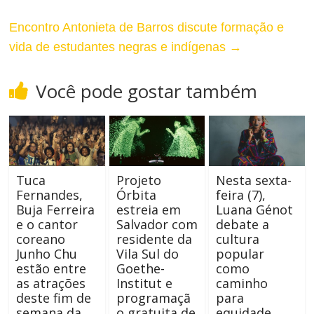
Encontro Antonieta de Barros discute formação e
vida de estudantes negras e indígenas
→
Você pode gostar também
Tuca
Projeto
Nesta sexta-
Fernandes,
Órbita
feira (7),
Buja Ferreira
estreia em
Luana Génot
e o cantor
Salvador com
debate a
coreano
residente da
cultura
Junho Chu
Vila Sul do
popular
estão entre
Goethe-
como
as atrações
Institut e
caminho
deste fim de
programaçã
para
semana da
o gratuita de
equidade