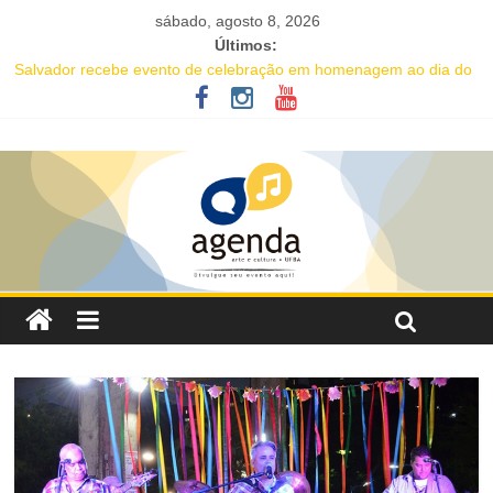
sábado, agosto 8, 2026
Últimos:
Salvador recebe evento de celebração em homenagem ao dia do
Rap Nacional
Projeto abre inscrições para oficinas gratuitas voltadas à
valorização da cultura afro-brasileira em Salvador
16ª Jornada de Dança da Bahia leva formação e espetáculo
gratuitos a quatro cidades brasileiras
IC Encontro de Artes traz Renata Carvalho com seu “Manifesto
Transpofágico” a Salvador
Música e solidariedade se unem em concerto do Coral Ecumênico
da Bahia na Flipelô