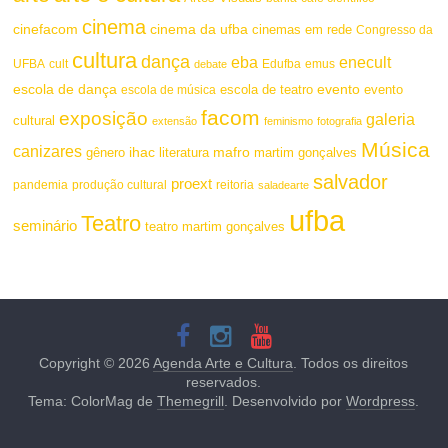
cinema
cinefacom
cinema da ufba
cinemas em rede
Congresso da
cultura
dança
eba
enecult
UFBA
cult
emus
debate
Edufba
escola de dança
evento
escola de teatro
evento
escola de música
facom
exposição
galeria
cultural
extensão
feminismo
fotografia
Música
canizares
mafro
ihac
martim gonçalves
gênero
literatura
salvador
proext
pandemia
produção cultural
reitoria
saladearte
ufba
Teatro
seminário
teatro martim gonçalves
Copyright © 2026
Agenda Arte e Cultura
. Todos os direitos
reservados.
Tema: ColorMag de
Themegrill
. Desenvolvido por
Wordpress
.