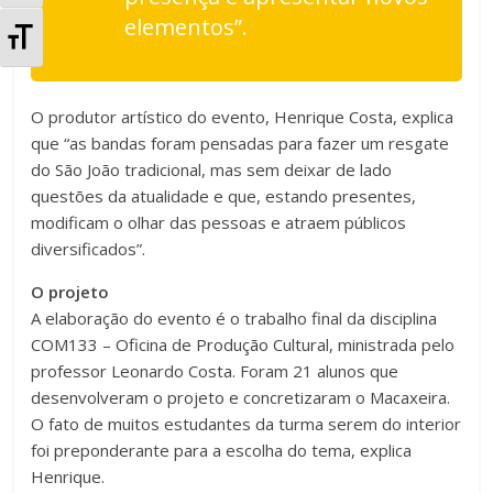
l
elementos”.
A
t
l
e
O produtor artístico do evento, Henrique Costa, explica
t
que “as bandas foram pensadas para fazer um resgate
r
e
do São João tradicional, mas sem deixar de lado
n
questões da atualidade e que, estando presentes,
r
modificam o olhar das pessoas e atraem públicos
a
diversificados”.
n
r
O projeto
a
A elaboração do evento é o trabalho final da disciplina
A
r
COM133 – Oficina de Produção Cultural, ministrada pelo
l
professor Leonardo Costa. Foram 21 alunos que
T
desenvolveram o projeto e concretizaram o Macaxeira.
t
O fato de muitos estudantes da turma serem do interior
a
foi preponderante para a escolha do tema, explica
o
m
Henrique.