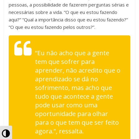
pessoas, a possibilidade de fazerem perguntas sérias e
necessárias sobre a vida. “O que eu estou fazendo
aqui?” “Qual a importância disso que eu estou fazendo?”
“O que eu estou fazendo pelos outros?”.
“Eu não acho que a gente
tem que sofrer para
aprender, não acredito que o
aprendizado se dá no
sofrimento, mas acho que
tudo que acontece a gente
pode usar como uma
oportunidade para olhar
para o que tem que ser feito
agora.”, ressalta.
A