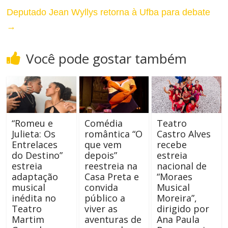
Deputado Jean Wyllys retorna à Ufba para debate
e
→
Você pode gostar também
“Romeu e
Comédia
Teatro
Julieta: Os
romântica “O
Castro Alves
Entrelaces
que vem
recebe
do Destino”
depois”
estreia
estreia
reestreia na
nacional de
adaptação
Casa Preta e
“Moraes
musical
convida
Musical
inédita no
público a
Moreira”,
Teatro
viver as
dirigido por
Martim
aventuras de
Ana Paula