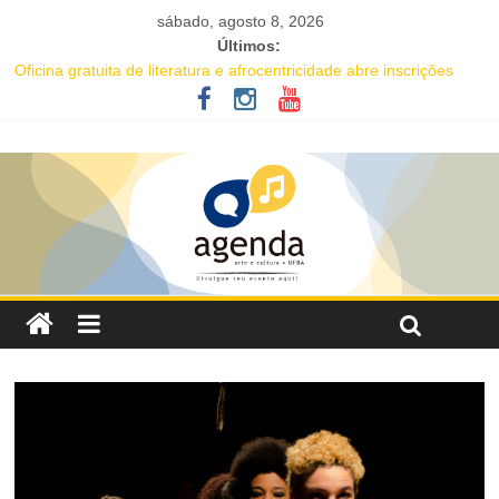
sábado, agosto 8, 2026
Últimos:
Oficina gratuita de literatura e afrocentricidade abre inscrições
para educadores da rede pública
Música e solidariedade se unem em concerto do Coral Ecumênico
da Bahia na Flipelô
Salvador recebe evento de celebração em homenagem ao dia do
Rap Nacional
Tuca Fernandes, Buja Ferreira e o cantor coreano Junho Chu
estão entre as atrações deste fim de semana da Festa de Santa
Dulce dos Pobres
Projeto Órbita estreia em Salvador com residente da Vila Sul do
Goethe-Institut e programação gratuita de cinema imersivo