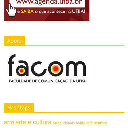
Apoio
Hashtags
arte e cultura
arte
Artes Visuais
bahia
café científico