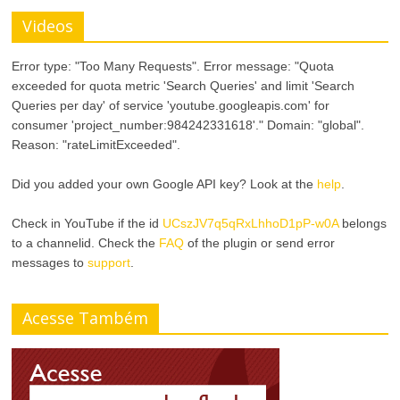
Videos
Error type: "Too Many Requests". Error message: "Quota
exceeded for quota metric 'Search Queries' and limit 'Search
Queries per day' of service 'youtube.googleapis.com' for
consumer 'project_number:984242331618'." Domain: "global".
Reason: "rateLimitExceeded".
Did you added your own Google API key? Look at the
help
.
Check in YouTube if the id
UCszJV7q5qRxLhhoD1pP-w0A
belongs
to a channelid. Check the
FAQ
of the plugin or send error
messages to
support
.
Acesse Também