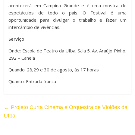
a
acontecerá em Campina Grande e é uma mostra de
o
m
espetáculos de todo o país. O Festival é uma
C
oportunidade para divulgar o trabalho e fazer um
a
intercâmbio de vivências.
o
n
Serviço:
n
h
Onde: Escola de Teatro da Ufba, Sala 5. Av. Araújo Pinho,
t
292 – Canela
o
r
Quando: 28,29 e 30 de agosto, às 17 horas
d
a
Quanto: Entrada franca
a
s
F
t
←
Projeto Curta Cinema e Orquestra de Violões da
o
e
Ufba
n
t