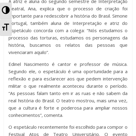
A atriz e aluna do segundo semestre de Interpretação
Teatral, Ana, explica que o processo de criação foi
A
importante para redescobrir a história do Brasil. Simone
l
Portugal, também aluna de Interpretação e atriz do
A
espetáculo concorda com a colega: “Nós estudamos o
t
processo das torturas, estudamos os personagens da
l
história, buscamos os relatos das pessoas que
e
t
vivenciaram aquilo”.
r
e
Edinel Nascimento é cantor e professor de música.
n
Segundo ele, o espetáculo é uma oportunidade para a
r
reflexão e para esclarecer aos que pedem intervenção
a
militar o que realmente aconteceu durante o período.
n
“As pessoas falam tanto em ir as ruas e não sabem da
r
a
real história do Brasil. O teatro mostrou, mais uma vez,
A
que a cultura é forte e poderosa para ampliar nossos
r
conhecimentos”, comenta.
l
T
O espetáculo recentemente foi escolhido para compor o
t
Festival Atos de Teatro Universitário. O evento