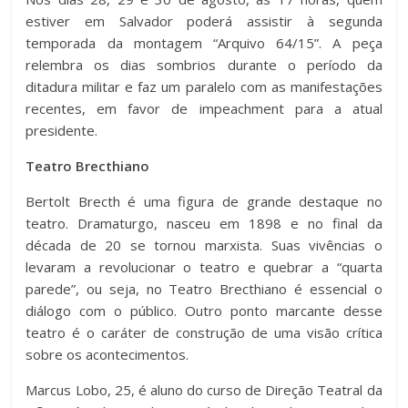
e
er
s
p
estiver em Salvador poderá assistir à segunda
b
A
ar
temporada da montagem “Arquivo 64/15”. A peça
o
p
til
relembra os dias sombrios durante o período da
ditadura militar e faz um paralelo com as manifestações
o
p
h
recentes, em favor de impeachment para a atual
k
ar
presidente.
Teatro Brecthiano
Bertolt Brecth é uma figura de grande destaque no
teatro. Dramaturgo, nasceu em 1898 e no final da
década de 20 se tornou marxista. Suas vivências o
levaram a revolucionar o teatro e quebrar a “quarta
parede”, ou seja, no Teatro Brecthiano é essencial o
diálogo com o público. Outro ponto marcante desse
teatro é o caráter de construção de uma visão crítica
sobre os acontecimentos.
Marcus Lobo, 25, é aluno do curso de Direção Teatral da