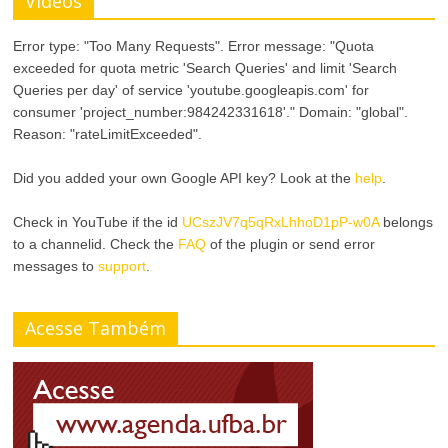
Videos
Error type: "Too Many Requests". Error message: "Quota
exceeded for quota metric 'Search Queries' and limit 'Search
Queries per day' of service 'youtube.googleapis.com' for
consumer 'project_number:984242331618'." Domain: "global".
Reason: "rateLimitExceeded".
Did you added your own Google API key? Look at the
help
.
Check in YouTube if the id
UCszJV7q5qRxLhhoD1pP-w0A
belongs
to a channelid. Check the
FAQ
of the plugin or send error
messages to
support
.
Acesse Também