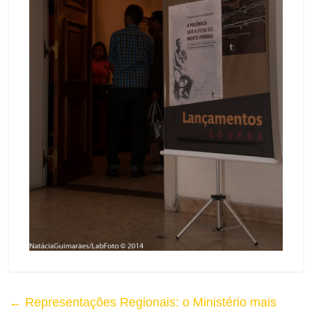
a
a
s
F
t
o
e
n
t
e
←
Representações Regionais: o Ministério mais