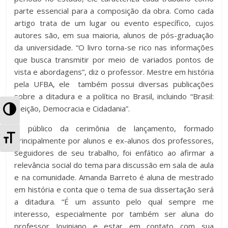
parte essencial para a composição da obra. Como cada
artigo trata de um lugar ou evento específico, cujos
autores são, em sua maioria, alunos de pós-graduação
da universidade. “O livro torna-se rico nas informações
que busca transmitir por meio de variados pontos de
vista e abordagens”, diz o professor. Mestre em história
pela UFBA, ele também possui diversas publicações
sobre a ditadura e a política no Brasil, incluindo “Brasil:
A
Eleição, Democracia e Cidadania”.
O público da cerimônia de lançamento, formado
l
A
principalmente por alunos e ex-alunos dos professores,
t
seguidores de seu trabalho, foi enfático ao afirmar a
l
relevância social do tema para discussão em sala de aula
e
t
e na comunidade. Amanda Barreto é aluna de mestrado
em história e conta que o tema de sua dissertação será
r
e
a ditadura. “É um assunto pelo qual sempre me
n
interesso, especialmente por também ser aluna do
r
professor Joviniano e estar em contato com sua