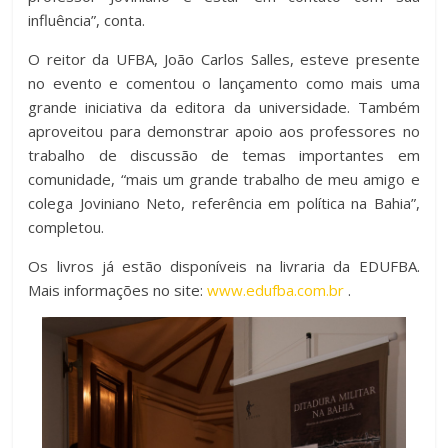
a
n
influência”, conta.
r
O reitor da UFBA, João Carlos Salles, esteve presente
a
no evento e comentou o lançamento como mais uma
A
r
grande iniciativa da editora da universidade. Também
l
aproveitou para demonstrar apoio aos professores no
T
trabalho de discussão de temas importantes em
t
comunidade, “mais um grande trabalho de meu amigo e
a
colega Joviniano Neto, referência em política na Bahia”,
o
m
completou.
C
a
Os livros já estão disponíveis na livraria da EDUFBA.
o
Mais informações no site:
www.edufba.com.br
.
n
n
h
t
o
r
d