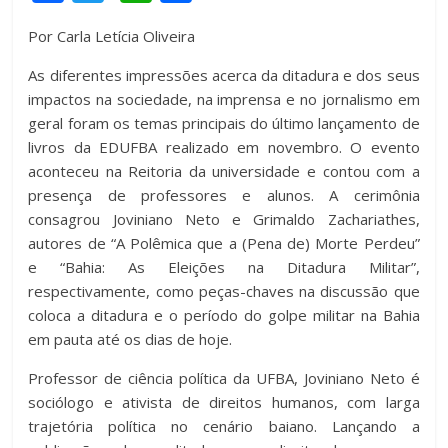
a
wi
h
o
Por Carla Letícia Oliveira
c
tt
at
m
As diferentes impressões acerca da ditadura e dos seus
e
er
s
p
impactos na sociedade, na imprensa e no jornalismo em
b
A
ar
geral foram os temas principais do último lançamento de
o
p
til
livros da EDUFBA realizado em novembro. O evento
aconteceu na Reitoria da universidade e contou com a
o
p
h
presença de professores e alunos. A cerimônia
k
ar
consagrou Joviniano Neto e Grimaldo Zachariathes,
autores de “A Polêmica que a (Pena de) Morte Perdeu”
e “Bahia: As Eleições na Ditadura Militar”,
respectivamente, como peças-chaves na discussão que
coloca a ditadura e o período do golpe militar na Bahia
em pauta até os dias de hoje.
Professor de ciência política da UFBA, Joviniano Neto é
sociólogo e ativista de direitos humanos, com larga
trajetória política no cenário baiano. Lançando a