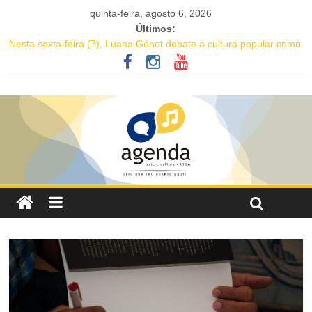
quinta-feira, agosto 6, 2026
Últimos:
Nesta sexta-feira (7), Luana Génot debate a cultura popular como
caminho para equidade racial
JAM no MAM completa 27 anos com edição dedicada a Caetano
Veloso
Academia de Letras da Bahia marca presença na Flipelô 2026
Mesa “Valoração de práticas culturais” abre o Enecult 2026
Comédia romântica “O que vem depois” reestreia na Casa Preta e
convida público a viver as aventuras de um casal na terceira
idade