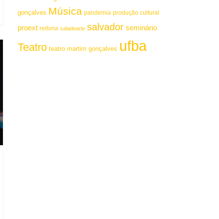
Música
gonçalves
pandemia
produção cultural
salvador
proext
seminário
reitoria
saladearte
ufba
Teatro
teatro martim gonçalves