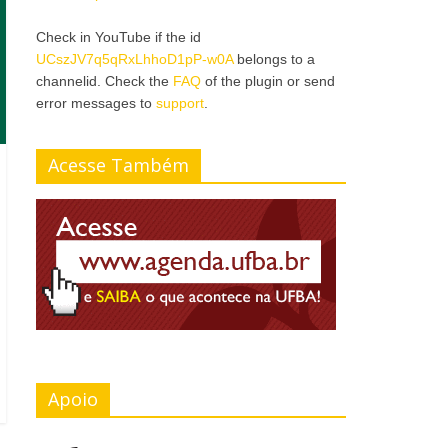
Check in YouTube if the id
UCszJV7q5qRxLhhoD1pP-w0A
belongs to a
channelid. Check the
FAQ
of the plugin or send
error messages to
support
.
Acesse Também
Apoio