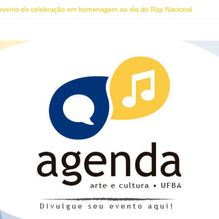
 evento de celebração em homenagem ao dia do Rap Nacional
ições para oficinas gratuitas voltadas à valorização da cultura afro-bra
nça da Bahia leva formação e espetáculo gratuitos a quatro cidades b
rtes traz Renata Carvalho com seu “Manifesto Transpofágico” a Salvad
iedade se unem em concerto do Coral Ecumênico da Bahia na Flipelô