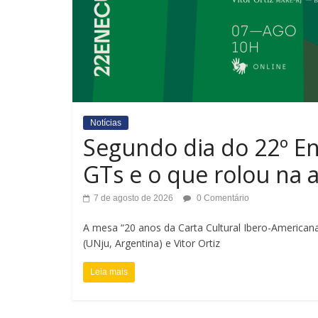
Notícias
Segundo dia do 22º En
GTs e o que rolou na 
7 de agosto de 2026
0 Comentário
A mesa “20 anos da Carta Cultural Ibero-America
(UNju, Argentina) e Vitor Ortiz
Leia mais