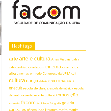
Hashtags
arte e cultura
arte
Artes Visuais
bahia
cinema
cinefacom
cinema da
café científico
ufba
cinemas em rede
Congresso da UFBA
cult
cultura
dança
eba
emus
debate
Edufba
enecult
escola de dança
escola
escola de música
exposição
evento
de teatro
evento cultural
facom
galeria
extensão
feminismo
fotografia
canizares
mafro
ihac
martim
gênero
literatura