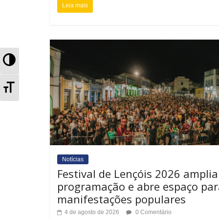
Leia mais
A
l
A
t
l
e
t
r
e
n
Notícias
r
Festival de Lençóis 2026 amplia
a
n
programação e abre espaço par
r
manifestações populares
a
4 de agosto de 2026
0 Comentário
A