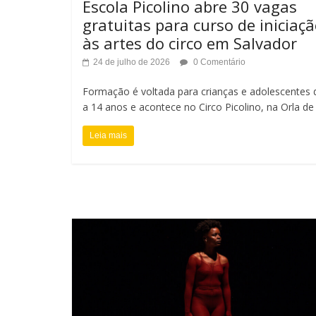
o
Escola Picolino abre 30 vagas
e
gratuitas para curso de iniciaç
n
às artes do circo em Salvador
t
24 de julho de 2026
0 Comentário
e
Formação é voltada para crianças e adolescentes 
a 14 anos e acontece no Circo Picolino, na Orla de
Leia mais