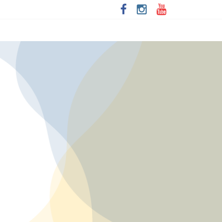
sileira em Salvador
rasileiras
or