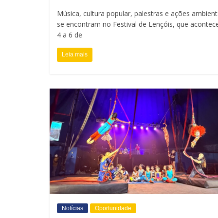
r
Música, cultura popular, palestras e ações ambient
l
T
se encontram no Festival de Lençóis, que acontec
t
4 a 6 de
a
o
Leia mais
m
C
a
o
n
n
h
t
o
r
d
a
a
s
F
Notícias
Oportunidade
t