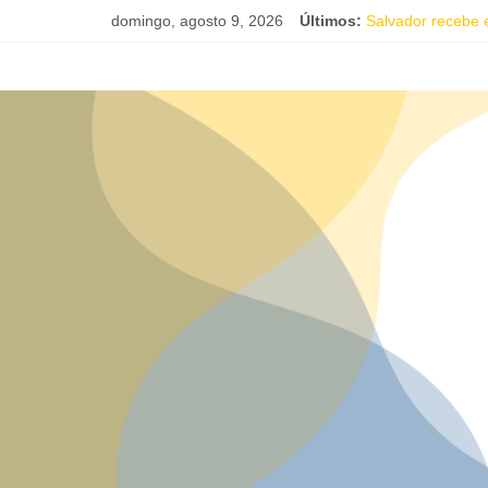
domingo, agosto 9, 2026
Últimos:
Salvador recebe
Projeto abre inscr
16ª Jornada de Da
IC Encontro de A
Música e solidar