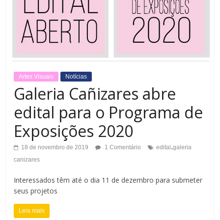
Artes Visuais
Notícias
Galeria Cañizares abre
edital para o Programa de
Exposições 2020
.
18 de novembro de 2019
1 Comentário
edital
galeria
canizares
Interessados têm até o dia 11 de dezembro para submeter
seus projetos
Leia mais