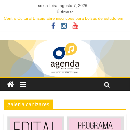
sexta-feira, agosto 7, 2026
Últimos:
Centro Cultural Ensaio abre inscrições para bolsas de estudo em
seu Curso de Teatro
Salvador recebe evento de celebração em homenagem ao dia do
Rap Nacional
Tuca Fernandes, Buja Ferreira e o cantor coreano Junho Chu
estão entre as atrações deste fim de semana da Festa de Santa
Dulce dos Pobres
Projeto Órbita estreia em Salvador com residente da Vila Sul do
Goethe-Institut e programação gratuita de cinema imersivo
Oficina gratuita de literatura e afrocentricidade abre inscrições
para educadores da rede pública
galeria canizares