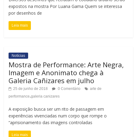
t
a
expostos na mostra Por Luana Gama Quem se interessa
o
por desenhos de
m
C
Leia mais
a
o
n
n
h
Notícias
t
Mostra de Performance: Arte Negra,
o
Imagem e Anonimato chega à
r
d
Galeria Cañizares em julho
a
a
25 de junho de 2018
0 Comentário
arte de
.
s
performance
galeria canizares
F
A exposição busca ser um rito de passagem em
t
o
experiências vivenciadas num corpo que rompe o
e
“aprisionamento das imagens controladas
n
Leia mais