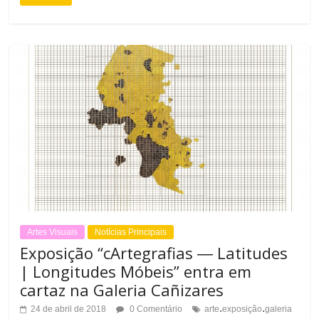
t
e
Artes Visuais
Notícias Principais
Exposição “cArtegrafias ― Latitudes
| Longitudes Móbeis” entra em
cartaz na Galeria Cañizares
.
.
24 de abril de 2018
0 Comentário
arte
exposição
galeria