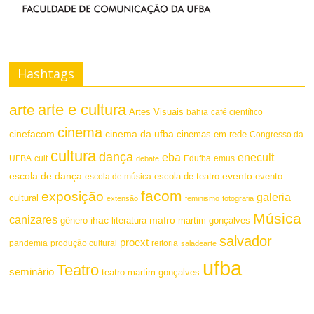
Hashtags
arte e cultura
arte
Artes Visuais
bahia
café científico
cinema
cinefacom
cinema da ufba
cinemas em rede
Congresso da
cultura
dança
eba
enecult
UFBA
cult
emus
debate
Edufba
escola de dança
evento
escola de teatro
evento
escola de música
facom
exposição
galeria
cultural
extensão
feminismo
fotografia
Música
canizares
mafro
ihac
martim gonçalves
gênero
literatura
salvador
proext
pandemia
produção cultural
reitoria
saladearte
ufba
Teatro
seminário
teatro martim gonçalves