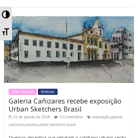
A
l
A
t
l
e
t
r
e
n
r
a
n
Artes Visuais
Notícias
Galeria Cañizares recebe exposição
r
a
Urban Sketchers Brasil
A
r
.
31 de agosto de 2018
0 Comentário
exposição
galeria
.
.
l
canizares
mostra
urban sketchers brasil
T
Diversos desenhos que retratam o cotidiano urbano serão