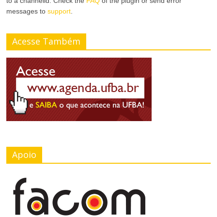
to a channelid. Check the
FAQ
of the plugin or send error
messages to
support
.
Acesse Também
Apoio