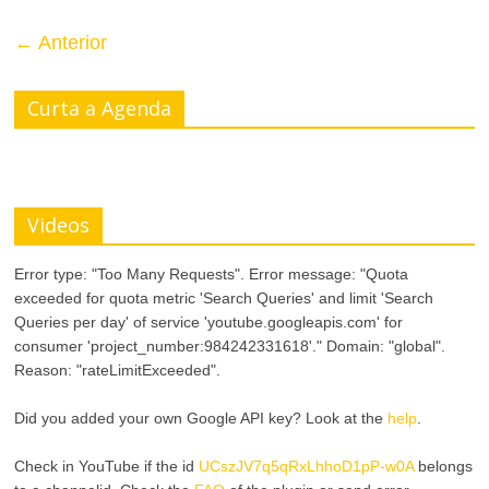
← Anterior
Curta a Agenda
Videos
Error type: "Too Many Requests". Error message: "Quota
exceeded for quota metric 'Search Queries' and limit 'Search
Queries per day' of service 'youtube.googleapis.com' for
consumer 'project_number:984242331618'." Domain: "global".
Reason: "rateLimitExceeded".
Did you added your own Google API key? Look at the
help
.
Check in YouTube if the id
UCszJV7q5qRxLhhoD1pP-w0A
belongs