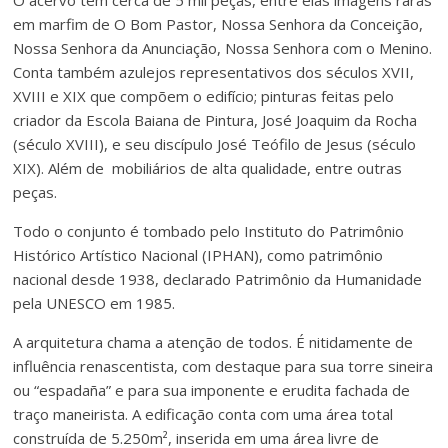
O acervo tem cerca de 5 mil peças, entre elas imagens raras
em marfim de O Bom Pastor, Nossa Senhora da Conceição,
Nossa Senhora da Anunciação, Nossa Senhora com o Menino.
Conta também azulejos representativos dos séculos XVII,
XVIII e XIX que compõem o edifício; pinturas feitas pelo
criador da Escola Baiana de Pintura, José Joaquim da Rocha
(século XVIII), e seu discípulo José Teófilo de Jesus (século
XIX). Além de mobiliários de alta qualidade, entre outras
peças.
Todo o conjunto é tombado pelo Instituto do Patrimônio
Histórico Artístico Nacional (IPHAN), como patrimônio
nacional desde 1938, declarado Patrimônio da Humanidade
pela UNESCO em 1985.
A arquitetura chama a atenção de todos. É nitidamente de
influência renascentista, com destaque para sua torre sineira
ou “espadaña” e para sua imponente e erudita fachada de
traço maneirista. A edificação conta com uma área total
construída de 5.250m², inserida em uma área livre de