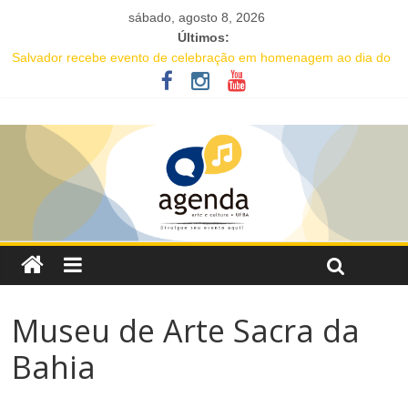
sábado, agosto 8, 2026
Últimos:
Salvador recebe evento de celebração em homenagem ao dia do
Rap Nacional
Projeto abre inscrições para oficinas gratuitas voltadas à
valorização da cultura afro-brasileira em Salvador
16ª Jornada de Dança da Bahia leva formação e espetáculo
gratuitos a quatro cidades brasileiras
IC Encontro de Artes traz Renata Carvalho com seu “Manifesto
Transpofágico” a Salvador
Música e solidariedade se unem em concerto do Coral Ecumênico
da Bahia na Flipelô
Museu de Arte Sacra da
Bahia