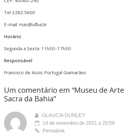
CEP: 40060-240
e
t
Tel 3283.5600
r
e
E-mail:
mas@ufba.br
n
r
Horário
a
n
Segunda a Sexta: 11h30–17h30
r
a
Responsável
A
r
Francisco de Assis Portugal Guimarães
l
T
Um comentário em “
Museu de Arte
t
a
Sacra da Bahia
”
o
m
C
GLAUCIA DUNLEY
a
14 de novembro de 2021 a 20:59
o
n
Permalink