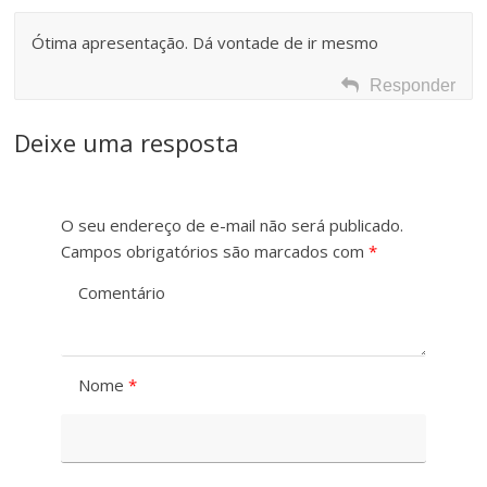
n
h
t
Ótima apresentação. Dá vontade de ir mesmo
o
r
Responder
d
a
Deixe uma resposta
a
s
F
t
O seu endereço de e-mail não será publicado.
o
Campos obrigatórios são marcados com
*
e
n
Comentário
t
e
Nome
*