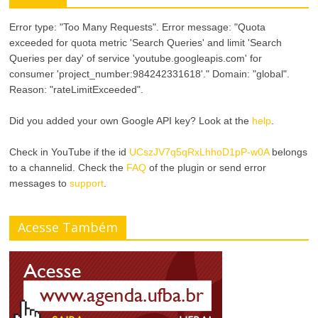
Error type: "Too Many Requests". Error message: "Quota
exceeded for quota metric 'Search Queries' and limit 'Search
Queries per day' of service 'youtube.googleapis.com' for
consumer 'project_number:984242331618'." Domain: "global".
Reason: "rateLimitExceeded".
Did you added your own Google API key? Look at the
help
.
Check in YouTube if the id
UCszJV7q5qRxLhhoD1pP-w0A
belongs
to a channelid. Check the
FAQ
of the plugin or send error
messages to
support
.
Acesse Também