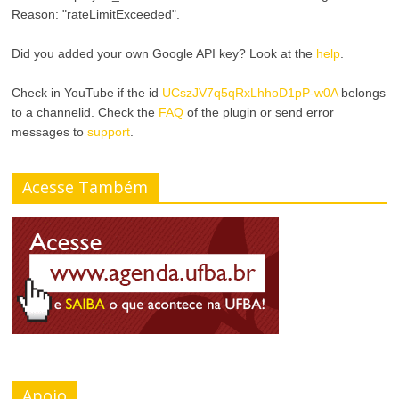
Reason: "rateLimitExceeded".
Did you added your own Google API key? Look at the
help
.
Check in YouTube if the id
UCszJV7q5qRxLhhoD1pP-w0A
belongs
to a channelid. Check the
FAQ
of the plugin or send error
messages to
support
.
Acesse Também
Apoio