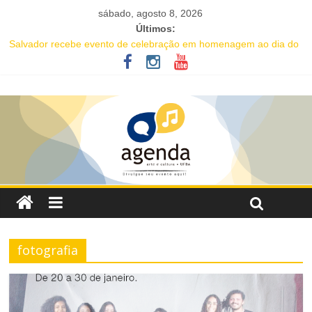
sábado, agosto 8, 2026
Últimos:
Salvador recebe evento de celebração em homenagem ao dia do
Rap Nacional
Projeto abre inscrições para oficinas gratuitas voltadas à
valorização da cultura afro-brasileira em Salvador
16ª Jornada de Dança da Bahia leva formação e espetáculo
gratuitos a quatro cidades brasileiras
IC Encontro de Artes traz Renata Carvalho com seu “Manifesto
Transpofágico” a Salvador
Música e solidariedade se unem em concerto do Coral Ecumênico
da Bahia na Flipelô
fotografia