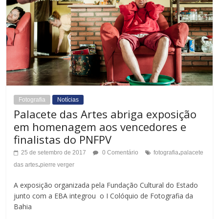
o
r
d
a
a
s
F
t
o
e
Fotografia
Notícias
n
Palacete das Artes abriga exposição
t
em homenagem aos vencedores e
finalistas do PNFPV
e
.
25 de setembro de 2017
0 Comentário
fotografia
palacete
.
das artes
pierre verger
A exposição organizada pela Fundação Cultural do Estado
junto com a EBA integrou o I Colóquio de Fotografia da
Bahia