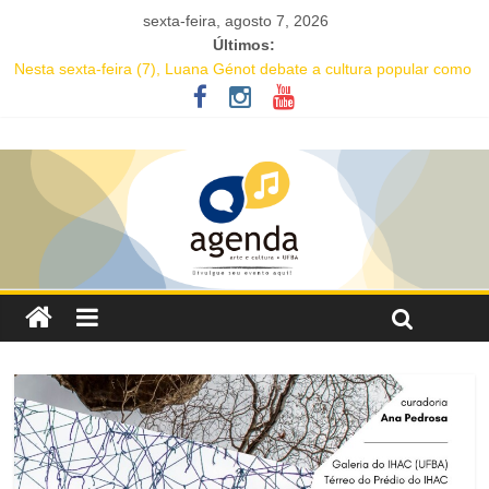
sexta-feira, agosto 7, 2026
Últimos:
Nesta sexta-feira (7), Luana Génot debate a cultura popular como
caminho para equidade racial
JAM no MAM completa 27 anos com edição dedicada a Caetano
Veloso
Academia de Letras da Bahia marca presença na Flipelô 2026
Mesa “Valoração de práticas culturais” abre o Enecult 2026
Comédia romântica “O que vem depois” reestreia na Casa Preta e
convida público a viver as aventuras de um casal na terceira
idade