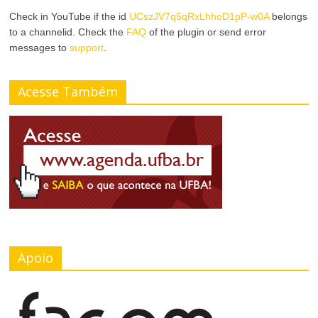
Check in YouTube if the id
UCszJV7q5qRxLhhoD1pP-w0A
belongs
to a channelid. Check the
FAQ
of the plugin or send error
messages to
support
.
Acesse Também
Apoio