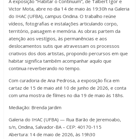
A exposição “Habitar o Continuum”, de Talbert Igor e
c
tt
at
m
Victor Mota, abre no dia 14 de maio às 19:30h na Galeria
e
er
s
p
do IHAC (UFBA), campus Ondina. O trabalho reúne
b
A
ar
vídeos, fotografias e instalações articulando corpo,
território, paisagem e memória. As obras partem da
o
p
til
atenção aos vestígios, às permanências e aos
o
p
h
deslocamentos sutis que atravessam os processos
k
ar
criativos dos dois artistas, propondo percursos em que
habitar significa também acompanhar aquilo que
continua reverberando no tempo.
Com curadoria de Ana Pedrosa, a exposição fica em
cartaz de 15 de maio até 10 de junho de 2026, e conta
com uma mostra de filmes no dia 19 de maio às 18hs.
Mediação: Brenda Jardim
Galeria do IHAC (UFBA) — Rua Barão de Jeremoabo,
s/n, Ondina, Salvador-BA – CEP: 40170-115
Abertura: 14 de maio de 2026, às 19h30