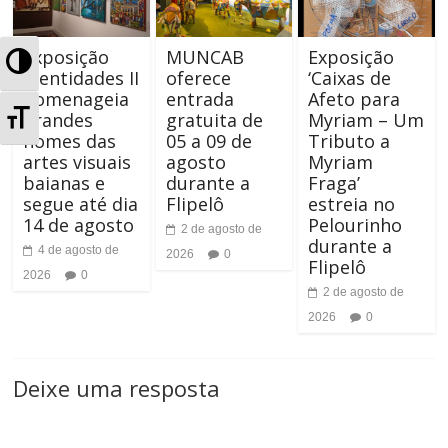
Exposição
MUNCAB
Exposição
A
Identidades II
oferece
‘Caixas de
homenageia
entrada
Afeto para
l
A
grandes
gratuita de
Myriam – Um
nomes das
05 a 09 de
Tributo a
t
l
artes visuais
agosto
Myriam
e
baianas e
durante a
Fraga’
t
segue até dia
Flipelô
estreia no
r
14 de agosto
Pelourinho
2 de agosto de
e
durante a
4 de agosto de
2026
0
n
Flipelô
r
2026
0
2 de agosto de
a
n
2026
0
r
a
A
Deixe uma resposta
r
l
T