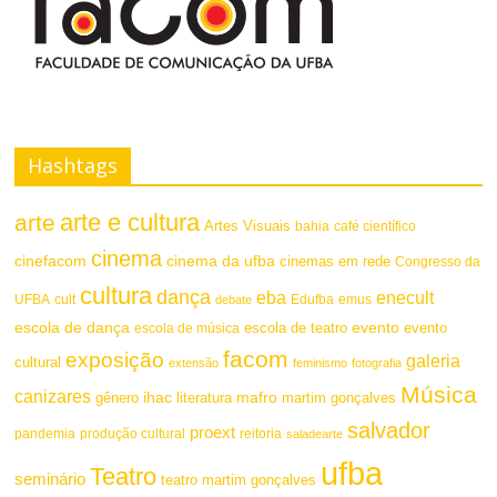
Hashtags
arte e cultura
arte
Artes Visuais
bahia
café científico
cinema
cinefacom
cinema da ufba
cinemas em rede
Congresso da
cultura
dança
eba
enecult
UFBA
cult
emus
debate
Edufba
escola de dança
evento
escola de teatro
evento
escola de música
facom
exposição
galeria
cultural
extensão
feminismo
fotografia
Música
canizares
mafro
ihac
martim gonçalves
gênero
literatura
salvador
proext
pandemia
produção cultural
reitoria
saladearte
ufba
Teatro
seminário
teatro martim gonçalves