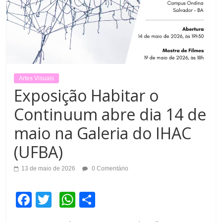
Artes Visuais
Exposição Habitar o
Continuum abre dia 14 de
maio na Galeria do IHAC
(UFBA)
13 de maio de 2026
0 Comentário
F
T
W
C
a
wi
h
o