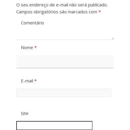
t
O seu endereço de e-mail não será publicado.
a
Campos obrigatórios são marcados com
*
o
m
Comentário
C
a
o
n
Nome
*
n
h
t
o
r
d
E-mail
*
a
a
s
F
t
o
Site
e
n