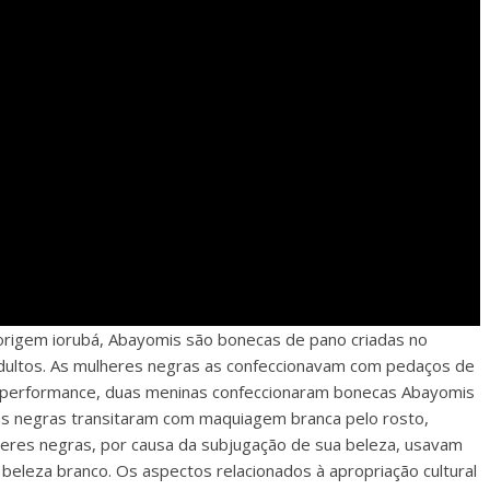
 origem iorubá, Abayomis são bonecas de pano
criadas no
 adultos. As mulheres negras as confeccionavam com pedaços de
sta performance, duas meninas confeccionaram bonecas Abayomis
s negras transitaram com maquiagem branca pelo rosto,
eres negras, por causa da subjugação de sua beleza, usavam
leza branco. Os aspectos relacionados à apropriação cultural