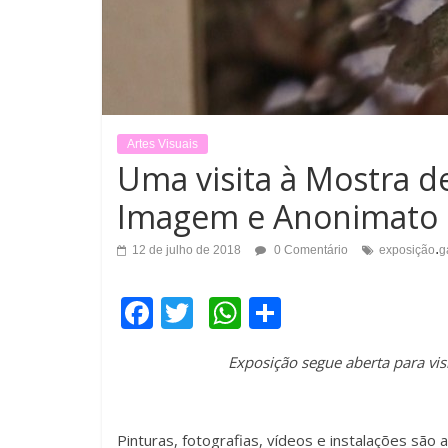
Artes Visuais
Uma visita à Mostra d
Imagem e Anonimato
.
12 de julho de 2018
0 Comentário
exposição
g
F
T
W
C
a
wi
h
o
Exposição segue aberta para visi
c
tt
at
m
e
er
s
p
b
A
ar
Pinturas, fotografias, vídeos e instalações sã