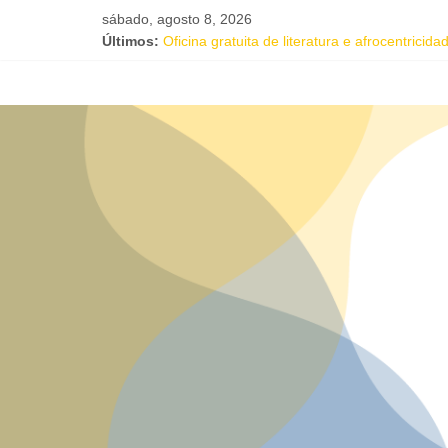
sábado, agosto 8, 2026
Últimos:
Oficina gratuita de literatura e afrocentrici
Música e solidariedade se unem em concerto
Salvador recebe evento de celebração em 
Tuca Fernandes, Buja Ferreira e o cantor c
Projeto Órbita estreia em Salvador com resid