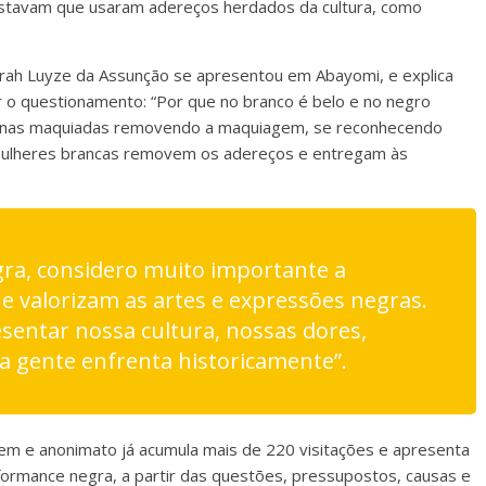
estavam que usaram adereços herdados da cultura, como
rah Luyze da Assunção se apresentou em Abayomi, e explica
r o questionamento: “Por que no branco é belo e no negro
ninas maquiadas removendo a maquiagem, se reconhecendo
 mulheres brancas removem os adereços e entregam às
ra, considero muito importante a
e valorizam as artes e expressões negras.
sentar nossa cultura, nossas dores,
 a gente enfrenta historicamente”.
gem e anonimato já acumula mais de 220 visitações e apresenta
ormance negra, a partir das questões, pressupostos, causas e