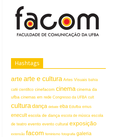
Hashtags
arte e cultura
arte
Artes Visuais
bahia
cinema
cinefacom
cinema da
café científico
ufba
cinemas em rede
Congresso da UFBA
cult
cultura
dança
eba
emus
debate
Edufba
enecult
escola de dança
escola
escola de música
exposição
evento
de teatro
evento cultural
facom
galeria
extensão
feminismo
fotografia