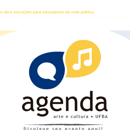
dade abre inscrições para educadores da rede pública
 do Coral Ecumênico da Bahia na Flipelô
homenagem ao dia do Rap Nacional
oreano Junho Chu estão entre as atrações deste fim de semana da Fes
ente da Vila Sul do Goethe-Institut e programação gratuita de cinema 