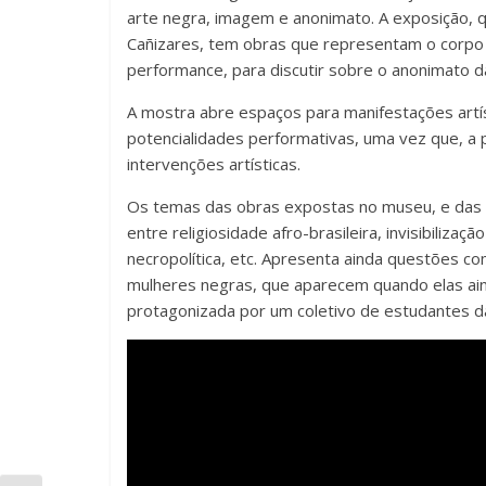
arte negra, imagem e anonimato. A exposição, qu
o
p
til
Cañizares, tem obras que representam o corpo
o
p
h
performance, para discutir sobre o anonimato da 
k
ar
A mostra abre espaços para manifestações artí
potencialidades performativas, uma vez que, a
intervenções artísticas.
Os temas das obras expostas no museu, e das p
entre religiosidade afro-brasileira, invisibiliza
necropolítica, etc. Apresenta ainda questões co
mulheres negras, que aparecem quando elas ai
protagonizada por um coletivo de estudantes da 