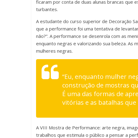
o
ficaram por conta de duas alunas brancas que 
m
turbantes.
C
a
A estudante do curso superior de Decoração Sa
o
que a performance foi uma tentativa de levanta
n
não?”. A performance se desenrola com as me
n
h
enquanto negras e valorizando sua beleza. As
t
mulheres negras.
o
r
d
a
“Eu, enquanto mulher neg
a
construção de mostras qu
s
F
É uma das formas de apre
t
vitórias e as batalhas que
o
e
n
A VIII Mostra de Performance: arte negra, ima
t
trabalhos que estimula o público a pensar a
perf