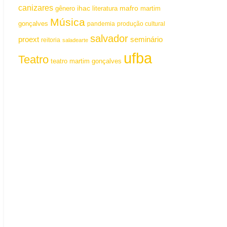
canizares
mafro
ihac
martim
gênero
literatura
Música
gonçalves
pandemia
produção cultural
salvador
proext
seminário
reitoria
saladearte
ufba
Teatro
teatro martim gonçalves