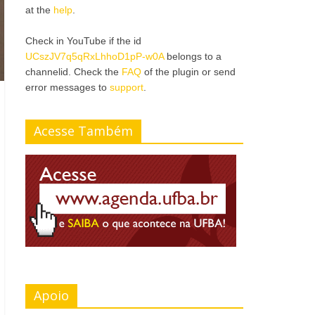
at the
help
.
Check in YouTube if the id
UCszJV7q5qRxLhhoD1pP-w0A
belongs to a
channelid. Check the
FAQ
of the plugin or send
error messages to
support
.
Acesse Também
Apoio