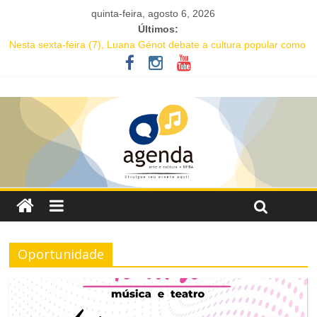
quinta-feira, agosto 6, 2026
Últimos:
Nesta sexta-feira (7), Luana Génot debate a cultura popular como
caminho para equidade racial
JAM no MAM completa 27 anos com edição dedicada a Caetano
Veloso
Academia de Letras da Bahia marca presença na Flipelô 2026
Mesa “Valoração de práticas culturais” abre o Enecult 2026
Comédia romântica “O que vem depois” reestreia na Casa Preta e
convida público a viver as aventuras de um casal na terceira
idade
Oportunidade