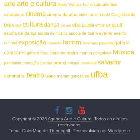
arte e cultura
arte
Artes Visuais
bahia
café científico
cinema
cinefacom
cinema da ufba
cinemas em rede
Congresso da
cultura
dança
eba
enecult
UFBA
cult
emus
debate
Edufba
escola de dança
evento
escola de teatro
evento
escola de música
facom
exposição
galeria
cultural
extensão
feminismo
fotografia
Música
canizares
mafro
ihac
martim gonçalves
gênero
literatura
salvador
proext
pandemia
produção cultural
reitoria
saladearte
ufba
Teatro
seminário
teatro martim gonçalves
Copyright © 2026
Agenda Arte e Cultura
. Todos os direitos
reservados.
Tema: ColorMag de
Themegrill
. Desenvolvido por
Wordpress
.