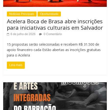
r
a
A
Notícias Principais
Oportunidade
r
Acelera Boca de Brasa abre inscrições
l
T
para iniciativas culturais em Salvador
t
a
6 de julho de 2026
0 Comentário
o
15 propostas serão selecionadas e recebem R$ 31.500 de
m
apoio financeiro cada Estão abertas as inscrições gratuitas
C
a
para o Acelera
o
n
Leia mais
n
h
t
o
r
d
a
a