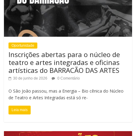
s
F
t
o
e
n
t
Oportunidade
e
Inscrições abertas para o núcleo de
teatro e artes integradas e oficinas
artísticas do BARRACÃO DAS ARTES
30 de junho de 2026
0 Comentário
O São João passou, mas a Energia – Bio cênica do Núcleo
de Teatro e Artes Integradas está só re-
Leia mais