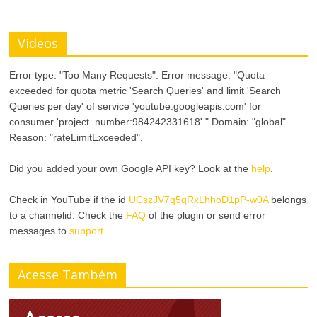
Videos
Error type: "Too Many Requests". Error message: "Quota
exceeded for quota metric 'Search Queries' and limit 'Search
Queries per day' of service 'youtube.googleapis.com' for
consumer 'project_number:984242331618'." Domain: "global".
Reason: "rateLimitExceeded".
Did you added your own Google API key? Look at the
help
.
Check in YouTube if the id
UCszJV7q5qRxLhhoD1pP-w0A
belongs
to a channelid. Check the
FAQ
of the plugin or send error
messages to
support
.
Acesse Também