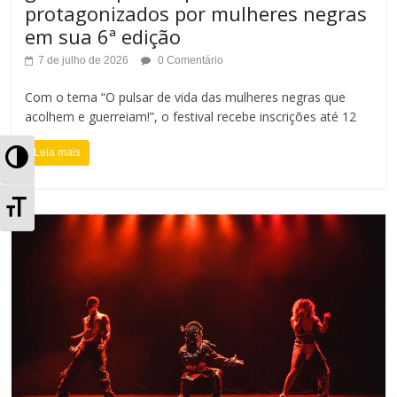
protagonizados por mulheres negras
em sua 6ª edição
7 de julho de 2026
0 Comentário
Com o tema “O pulsar de vida das mulheres negras que
acolhem e guerreiam!”, o festival recebe inscrições até 12
Leia mais
A
l
A
t
l
e
t
r
e
n
r
a
n