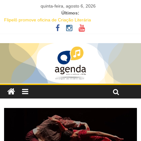
quinta-feira, agosto 6, 2026
Últimos:
Flipelô promove oficina de Criação Literária
Comédia romântica “O que vem depois” reestreia na Casa Preta e
convida público a viver as aventuras de um casal na terceira
idade
Nesta sexta-feira (7), Luana Génot debate a cultura popular como
caminho para equidade racial
Livro infantil sobre ancestralidade negra será distribuído
gratuitamente na Flipelô
Maracutaia reúne artistas, influenciadores e empreendedores
LGBTQIAPN+ para fortalecer a economia criativa em Salvador