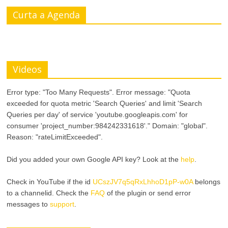
Curta a Agenda
Videos
Error type: "Too Many Requests". Error message: "Quota
exceeded for quota metric 'Search Queries' and limit 'Search
Queries per day' of service 'youtube.googleapis.com' for
consumer 'project_number:984242331618'." Domain: "global".
Reason: "rateLimitExceeded".
Did you added your own Google API key? Look at the
help
.
Check in YouTube if the id
UCszJV7q5qRxLhhoD1pP-w0A
belongs
to a channelid. Check the
FAQ
of the plugin or send error
messages to
support
.