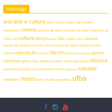
Hashtags
arte e cultura
arte
Artes Visuais
bahia
café científico
cinema
cinefacom
cinema da ufba
cinemas em rede
Congresso da
cultura
dança
eba
enecult
UFBA
cult
emus
debate
Edufba
escola de dança
evento
escola de teatro
evento
escola de música
facom
exposição
galeria
cultural
extensão
feminismo
fotografia
Música
canizares
mafro
ihac
martim gonçalves
gênero
literatura
salvador
proext
pandemia
produção cultural
reitoria
saladearte
ufba
Teatro
seminário
teatro martim gonçalves