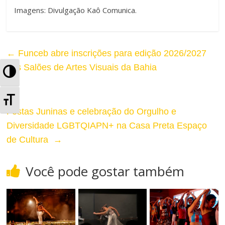
Imagens: Divulgação Kaô Comunica.
←
Funceb abre inscrições para edição 2026/2027
dos Salões de Artes Visuais da Bahia
A
l
A
t
Festas Juninas e celebração do Orgulho e
l
Diversidade LGBTQIAPN+ na Casa Preta Espaço
e
t
de Cultura
→
r
e
Você pode gostar também
n
r
a
n
r
a