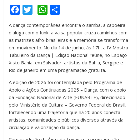
F
T
W
C
a
wi
h
o
A dança contemporânea encontra o samba, a capoeira
c
tt
at
m
dialoga com o funk, a valsa popular cruza caminhos com
e
er
s
p
as matrizes afro-brasileiras e a memória se transforma
b
A
ar
em movimento. No dia 14 de junho, às 17h, a IV Mostra
Tabuleiro da Dança | Edição Nacional reúne, no Espaço
o
p
til
Xisto Bahia, em Salvador, artistas da Bahia, Sergipe e
o
p
h
Rio de Janeiro em uma programação gratuita.
k
ar
A edição de 2026 foi contemplada pelo Programa de
Apoio a Ações Continuadas 2025 – Dança, com o apoio
da Fundação Nacional de Arte (FUNARTE), direcionado
pelo Ministério da Cultura – Governo Federal do Brasil,
fortalecendo uma trajetória que há 20 anos conecta
artistas, comunidades e públicos diversos através da
circulação e valorização da dança.
Com produção da Água de Levante, a programação