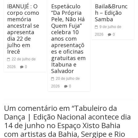
A
IBANUJÉ : O
Espetáculo
Baila&Brunc
r
corpo como
“Da Própria
h – Edição
l
memória
Pele, Não Há
Samba
T
ancestral se
Quem Fuja”
9 de julho de
t
apresenta
celebra 10
a
2026
0
dia 22 de
anos com
o
julho em
apresentaçõ
m
Irecê
es e oficinas
C
gratuitas em
a
22 de julho de
Itabuna e
o
2026
0
n
Salvador
n
20 de julho de
h
2026
0
t
o
r
Um comentário em “
Tabuleiro da
d
Dança | Edição Nacional acontece dia
a
a
14 de junho no Espaço Xisto Bahia
s
F
com artistas da Bahia, Sergipe e Rio