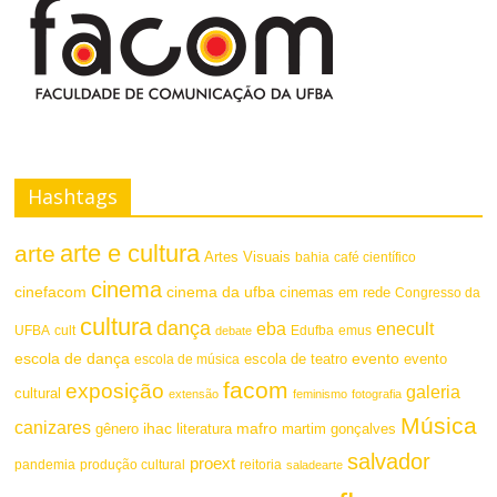
Hashtags
arte e cultura
arte
Artes Visuais
bahia
café científico
cinema
cinefacom
cinema da ufba
cinemas em rede
Congresso da
cultura
dança
eba
enecult
UFBA
cult
emus
debate
Edufba
escola de dança
evento
escola de teatro
evento
escola de música
facom
exposição
galeria
cultural
extensão
feminismo
fotografia
Música
canizares
mafro
ihac
martim gonçalves
gênero
literatura
salvador
proext
pandemia
produção cultural
reitoria
saladearte