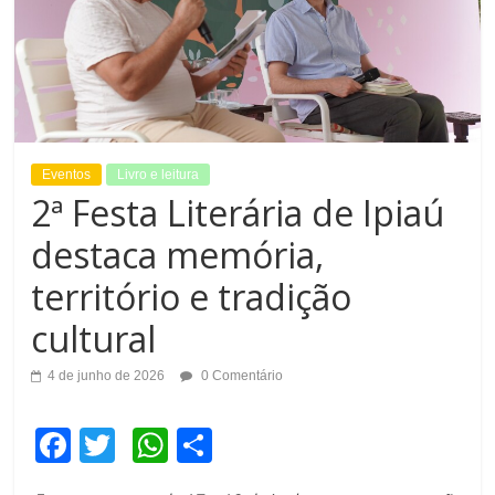
Eventos
Livro e leitura
2ª Festa Literária de Ipiaú
destaca memória,
território e tradição
cultural
4 de junho de 2026
0 Comentário
F
T
W
C
a
wi
h
o