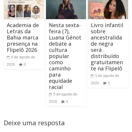
a
s
F
t
o
Academia de
Nesta sexta-
Livro infantil
Letras da
feira (7),
sobre
e
n
Bahia marca
Luana Génot
ancestralida
presença na
debate a
de negra
t
Flipelô 2026
cultura
será
popular
distribuído
6 de agosto de
e
como
gratuitamen
2026
0
caminho
te na Flipelô
para
5 de agosto de
equidade
2026
0
racial
5 de agosto de
2026
0
Deixe uma resposta