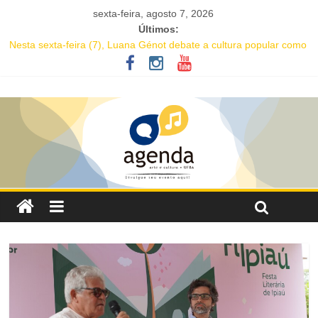
sexta-feira, agosto 7, 2026
Últimos:
Nesta sexta-feira (7), Luana Génot debate a cultura popular como
caminho para equidade racial
JAM no MAM completa 27 anos com edição dedicada a Caetano
Veloso
Academia de Letras da Bahia marca presença na Flipelô 2026
Mesa “Valoração de práticas culturais” abre o Enecult 2026
Comédia romântica “O que vem depois” reestreia na Casa Preta e
convida público a viver as aventuras de um casal na terceira
idade