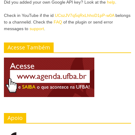
Did you added your own Google API key? Look at the
help
.
Check in YouTube if the id
UCszJV7q5qRxLhhoD1pP-w0A
belongs
to a channelid. Check the
FAQ
of the plugin or send error
messages to
support
.
Acesse Também
Apoio