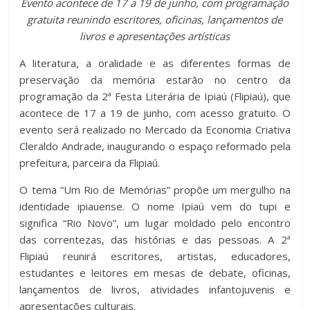
Evento acontece de 17 a 19 de junho, com programação
c
tt
at
m
gratuita reunindo escritores, oficinas, lançamentos de
e
er
s
p
livros e apresentações artísticas
b
A
ar
A literatura, a oralidade e as diferentes formas de
o
p
til
preservação da memória estarão no centro da
programação da 2ª Festa Literária de Ipiaú (Flipiaú), que
o
p
h
acontece de 17 a 19 de junho, com acesso gratuito. O
k
ar
evento será realizado no Mercado da Economia Criativa
Cleraldo Andrade, inaugurando o espaço reformado pela
prefeitura, parceira da Flipiaú.
O tema “Um Rio de Memórias” propõe um mergulho na
identidade ipiauense. O nome Ipiaú vem do tupi e
significa “Rio Novo”, um lugar moldado pelo encontro
das correntezas, das histórias e das pessoas. A 2ª
Flipiaú reunirá escritores, artistas, educadores,
estudantes e leitores em mesas de debate, oficinas,
lançamentos de livros, atividades infantojuvenis e
apresentações culturais.