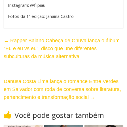
n
Instagram: @flipiau
r
a
Fotos da 1ª edição: Janaína Castro
A
r
l
T
←
Rapper Baiano Cabeça de Chuva lança o álbum
t
a
“Eu e eu vs eu”, disco que une diferentes
o
subculturas da música alternativa
m
C
a
o
Danusa Costa Lima lança o romance Entre Verdes
n
n
em Salvador com roda de conversa sobre literatura,
h
pertencimento e transformação social
→
t
o
r
Você pode gostar também
d
a