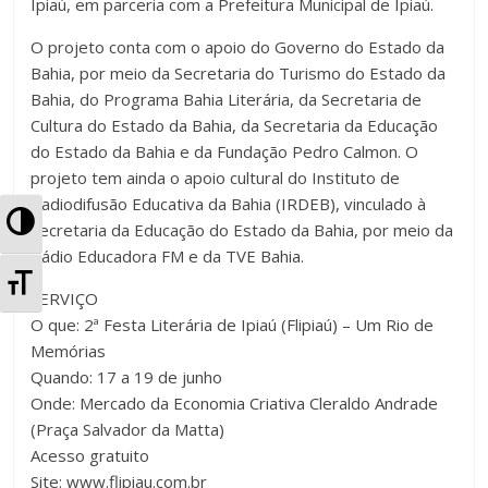
Ipiaú, em parceria com a Prefeitura Municipal de Ipiaú.
O projeto conta com o apoio do Governo do Estado da
Bahia, por meio da Secretaria do Turismo do Estado da
Bahia, do Programa Bahia Literária, da Secretaria de
Cultura do Estado da Bahia, da Secretaria da Educação
do Estado da Bahia e da Fundação Pedro Calmon. O
projeto tem ainda o apoio cultural do Instituto de
Radiodifusão Educativa da Bahia (IRDEB), vinculado à
A
Secretaria da Educação do Estado da Bahia, por meio da
Rádio Educadora FM e da TVE Bahia.
l
A
SERVIÇO
t
l
O que: 2ª Festa Literária de Ipiaú (Flipiaú) – Um Rio de
e
Memórias
t
Quando: 17 a 19 de junho
r
Onde: Mercado da Economia Criativa Cleraldo Andrade
e
(Praça Salvador da Matta)
n
r
Acesso gratuito
a
Site: www.flipiau.com.br