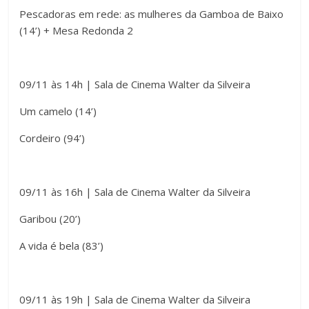
t
Pescadoras em rede: as mulheres da Gamboa de Baixo
o
(14’) + Mesa Redonda 2
e
n
t
09/11 às 14h | Sala de Cinema Walter da Silveira
e
Um camelo (14’)
Cordeiro (94’)
09/11 às 16h | Sala de Cinema Walter da Silveira
Garibou (20’)
A vida é bela (83’)
09/11 às 19h | Sala de Cinema Walter da Silveira