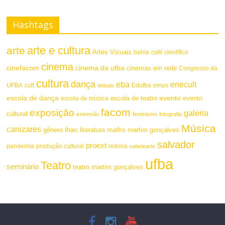
Hashtags
arte e cultura
arte
Artes Visuais
bahia
café científico
cinema
cinefacom
cinema da ufba
cinemas em rede
Congresso da
cultura
dança
eba
enecult
UFBA
cult
emus
debate
Edufba
escola de dança
evento
escola de teatro
evento
escola de música
facom
exposição
galeria
cultural
extensão
feminismo
fotografia
Música
canizares
mafro
ihac
martim gonçalves
gênero
literatura
salvador
proext
pandemia
produção cultural
reitoria
saladearte
ufba
Teatro
seminário
teatro martim gonçalves