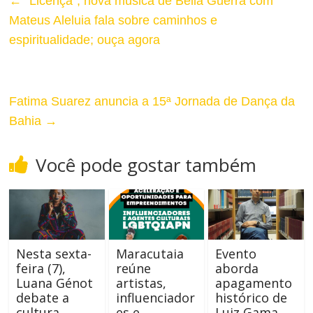
←
“Licença”, nova música de Bella Guerra com
Mateus Aleluia fala sobre caminhos e
espiritualidade; ouça agora
Fatima Suarez anuncia a 15ª Jornada de Dança da
Bahia
→
Você pode gostar também
Nesta sexta-
Maracutaia
Evento
feira (7),
reúne
aborda
Luana Génot
artistas,
apagamento
debate a
influenciador
histórico de
cultura
es e
Luiz Gama,