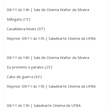
a
A
r
08/11 às 14h | Sala de Cinema Walter da Silveira
l
T
Mångata (15’)
t
Casablanca beats (97’)
a
o
Reprise: 09/11 às 13h | Saladearte Cinema da UFBA
m
C
a
o
08/11 às 16h | Sala de Cinema Walter da Silveira
n
n
Eu prometo o paraíso (25’)
h
t
Cabo de guerra (92’)
o
r
Reprise: 09/11 às 15h | Saladearte Cinema da UFBA
d
a
a
s
08/11 às 15h | Saladearte Cinema da UFBA
F