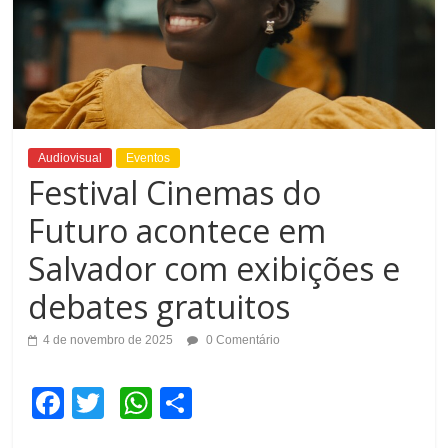
Audiovisual
Eventos
Festival Cinemas do
Futuro acontece em
Salvador com exibições e
debates gratuitos
4 de novembro de 2025
0 Comentário
F
T
W
C
a
wi
h
o