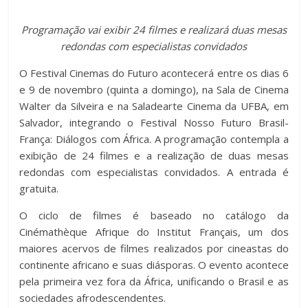
c
tt
at
m
Programação vai exibir 24 filmes e realizará duas mesas
e
er
s
p
redondas com especialistas convidados
b
A
ar
O Festival Cinemas do Futuro acontecerá entre os dias 6
o
p
til
e 9 de novembro (quinta a domingo), na Sala de Cinema
o
p
h
Walter da Silveira e na Saladearte Cinema da UFBA, em
k
ar
Salvador, integrando o Festival Nosso Futuro Brasil-
França: Diálogos com África. A programação contempla a
exibição de 24 filmes e a realização de duas mesas
redondas com especialistas convidados. A entrada é
gratuita.
O ciclo de filmes é baseado no catálogo da
Cinémathèque Afrique do Institut Français, um dos
maiores acervos de filmes realizados por cineastas do
continente africano e suas diásporas. O evento acontece
pela primeira vez fora da África, unificando o Brasil e as
sociedades afrodescendentes.