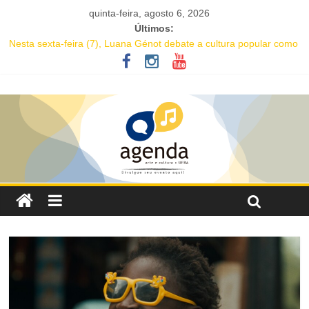
quinta-feira, agosto 6, 2026
Últimos:
Nesta sexta-feira (7), Luana Génot debate a cultura popular como
caminho para equidade racial
JAM no MAM completa 27 anos com edição dedicada a Caetano
Veloso
Academia de Letras da Bahia marca presença na Flipelô 2026
Mesa “Valoração de práticas culturais” abre o Enecult 2026
Comédia romântica “O que vem depois” reestreia na Casa Preta e
convida público a viver as aventuras de um casal na terceira
idade