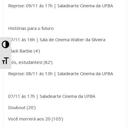
Reprise: 09/11 às 17h | Saladearte Cinema da UFBA
Histórias para o futuro
07/11 às 16h | Sala de Cinema Walter da Silveira
A
Black Barbie (4’)
l
A
Nós, estudantes! (82’)
t
l
Reprise: 08/11 às 13h | Saladearte Cinema da UFBA
e
t
r
e
07/11 às 17h | Saladearte Cinema da UFBA
n
r
Doubout (20’)
a
n
Você morrerá aos 20 (105’)
r