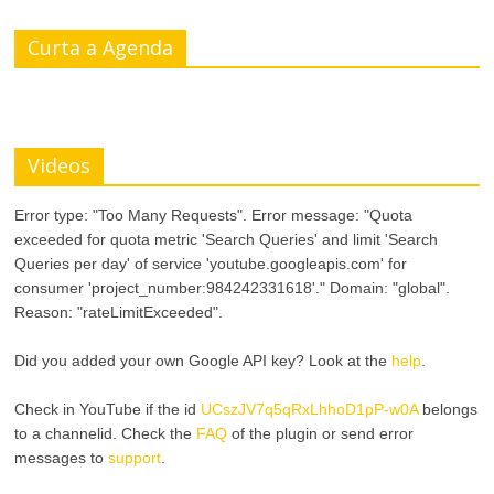
Curta a Agenda
Videos
Error type: "Too Many Requests". Error message: "Quota
exceeded for quota metric 'Search Queries' and limit 'Search
Queries per day' of service 'youtube.googleapis.com' for
consumer 'project_number:984242331618'." Domain: "global".
Reason: "rateLimitExceeded".
Did you added your own Google API key? Look at the
help
.
Check in YouTube if the id
UCszJV7q5qRxLhhoD1pP-w0A
belongs
to a channelid. Check the
FAQ
of the plugin or send error
messages to
support
.