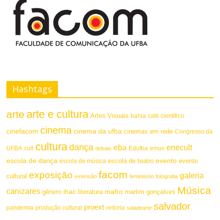
Hashtags
arte e cultura
arte
Artes Visuais
bahia
café científico
cinema
cinefacom
cinema da ufba
cinemas em rede
Congresso da
cultura
dança
eba
enecult
UFBA
cult
emus
debate
Edufba
escola de dança
evento
escola de teatro
evento
escola de música
facom
exposição
galeria
cultural
extensão
feminismo
fotografia
Música
canizares
mafro
ihac
martim gonçalves
gênero
literatura
salvador
proext
pandemia
produção cultural
reitoria
saladearte