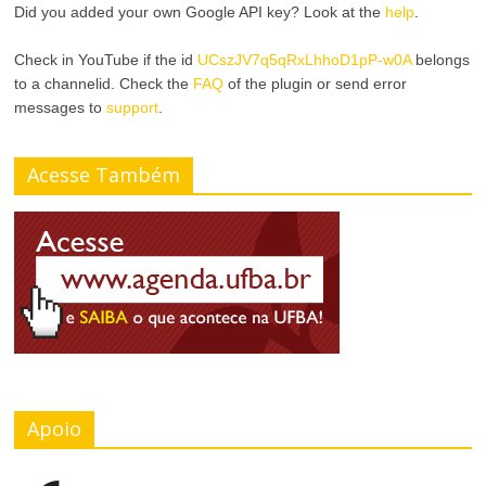
Did you added your own Google API key? Look at the
help
.
Check in YouTube if the id
UCszJV7q5qRxLhhoD1pP-w0A
belongs
to a channelid. Check the
FAQ
of the plugin or send error
messages to
support
.
Acesse Também
Apoio