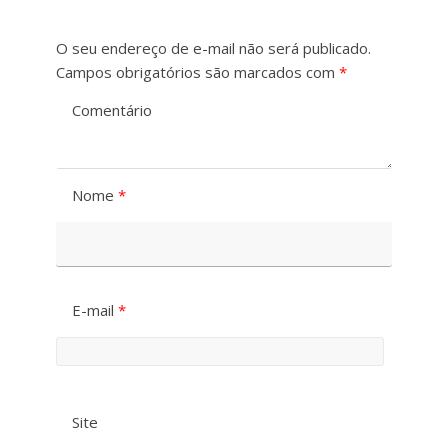
r
d
O seu endereço de e-mail não será publicado.
a
a
Campos obrigatórios são marcados com
*
s
F
Comentário
t
o
e
n
Nome
*
t
e
E-mail
*
Site