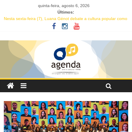
quinta-feira, agosto 6, 2026
Últimos:
Nesta sexta-feira (7), Luana Génot debate a cultura popular como
caminho para equidade racial
JAM no MAM completa 27 anos com edição dedicada a Caetano
Veloso
Academia de Letras da Bahia marca presença na Flipelô 2026
Mesa “Valoração de práticas culturais” abre o Enecult 2026
Comédia romântica “O que vem depois” reestreia na Casa Preta e
convida público a viver as aventuras de um casal na terceira
idade