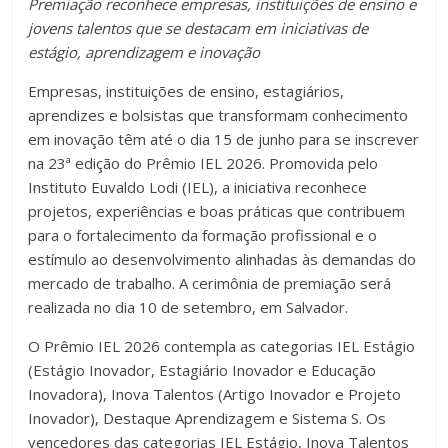
Premiação reconhece empresas, instituições de ensino e
c
tt
at
m
jovens talentos que se destacam em iniciativas de
e
er
s
p
estágio, aprendizagem e inovação
b
A
ar
Empresas, instituições de ensino, estagiários,
o
p
til
aprendizes e bolsistas que transformam conhecimento
em inovação têm até o dia 15 de junho para se inscrever
o
p
h
na 23ª edição do Prêmio IEL 2026. Promovida pelo
k
ar
Instituto Euvaldo Lodi (IEL), a iniciativa reconhece
projetos, experiências e boas práticas que contribuem
para o fortalecimento da formação profissional e o
estímulo ao desenvolvimento alinhadas às demandas do
mercado de trabalho. A cerimônia de premiação será
realizada no dia 10 de setembro, em Salvador.
O Prêmio IEL 2026 contempla as categorias IEL Estágio
(Estágio Inovador, Estagiário Inovador e Educação
Inovadora), Inova Talentos (Artigo Inovador e Projeto
Inovador), Destaque Aprendizagem e Sistema S. Os
vencedores das categorias IEL Estágio, Inova Talentos