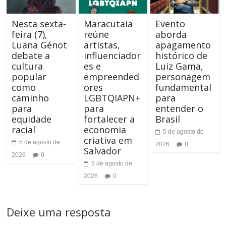
n
r
Nesta sexta-
Maracutaia
Evento
a
feira (7),
reúne
aborda
n
Luana Génot
artistas,
apagamento
r
debate a
influenciador
histórico de
a
cultura
es e
Luiz Gama,
A
popular
empreended
personagem
r
como
ores
fundamental
l
caminho
LGBTQIAPN+
para
T
para
para
entender o
t
a
equidade
fortalecer a
Brasil
racial
economia
o
5 de agosto de
m
criativa em
5 de agosto de
2026
0
Salvador
C
2026
0
a
5 de agosto de
o
2026
0
n
n
h
Deixe uma resposta
t
o