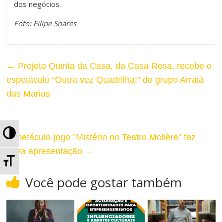
dos negócios.
Foto: Filipe Soares
←
Projeto Quinta da Casa, da Casa Rosa, recebe o
espetáculo “Outra vez Quadrilha!” do grupo Arraiá
das Marias
A
Espetáculo-jogo ”Mistério no Teatro Molière” faz
nova apresentação
→
l
A
t
Você pode gostar também
l
e
t
r
e