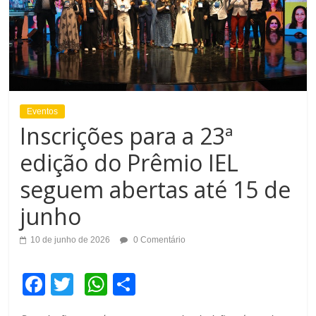
Eventos
Inscrições para a 23ª
edição do Prêmio IEL
seguem abertas até 15 de
junho
10 de junho de 2026
0 Comentário
F
T
W
C
a
wi
h
o