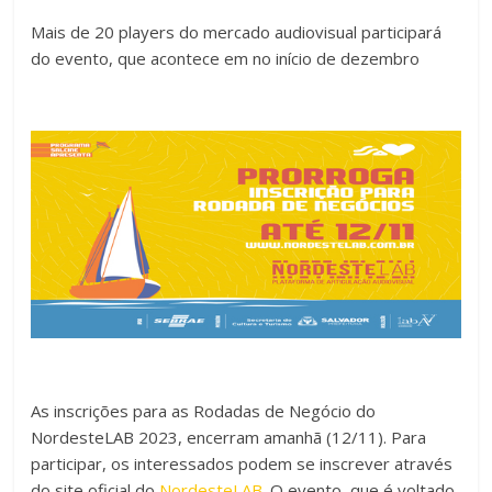
a
wi
h
o
Mais de 20 players do mercado audiovisual participará
c
tt
at
m
do evento, que acontece em no início de dezembro
e
er
s
p
b
A
ar
o
p
til
o
p
h
k
ar
As inscrições para as Rodadas de Negócio do
NordesteLAB 2023, encerram amanhã (12/11). Para
participar, os interessados podem se inscrever através
do site oficial do
NordesteLAB
. O evento, que é voltado