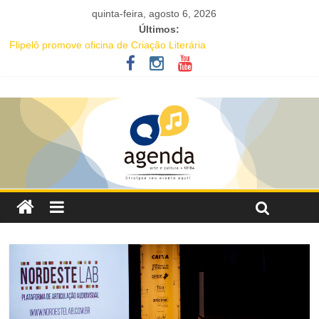
quinta-feira, agosto 6, 2026
Últimos:
Flipelô promove oficina de Criação Literária
Comédia romântica “O que vem depois” reestreia na Casa Preta e
convida público a viver as aventuras de um casal na terceira
idade
Nesta sexta-feira (7), Luana Génot debate a cultura popular como
caminho para equidade racial
Livro infantil sobre ancestralidade negra será distribuído
gratuitamente na Flipelô
Maracutaia reúne artistas, influenciadores e empreendedores
LGBTQIAPN+ para fortalecer a economia criativa em Salvador