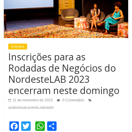
Eventos
Inscrições para as
Rodadas de Negócios do
NordesteLAB 2023
encerram neste domingo
11 de novembro de 2023
0 Comentário
.
.
audiovisual
evento
salvador
F
T
W
C