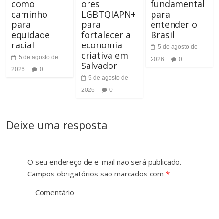
t
como
ores
fundamental
o
caminho
LGBTQIAPN+
para
e
para
para
entender o
n
equidade
fortalecer a
Brasil
racial
economia
t
5 de agosto de
criativa em
5 de agosto de
2026
0
e
Salvador
2026
0
5 de agosto de
2026
0
Deixe uma resposta
O seu endereço de e-mail não será publicado.
Campos obrigatórios são marcados com
*
Comentário