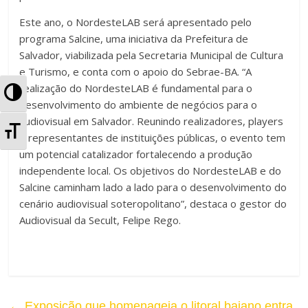
Este ano, o NordesteLAB será apresentado pelo
programa Salcine, uma iniciativa da Prefeitura de
Salvador, viabilizada pela Secretaria Municipal de Cultura
e Turismo, e conta com o apoio do Sebrae-BA. “A
realização do NordesteLAB é fundamental para o
A
desenvolvimento do ambiente de negócios para o
l
audiovisual em Salvador. Reunindo realizadores, players
A
e representantes de instituições públicas, o evento tem
t
um potencial catalizador fortalecendo a produção
l
independente local. Os objetivos do NordesteLAB e do
e
t
Salcine caminham lado a lado para o desenvolvimento do
r
cenário audiovisual soteropolitano”, destaca o gestor do
e
Audiovisual da Secult, Felipe Rego.
n
r
a
n
r
a
←
Exposição que homenageia o litoral baiano entra