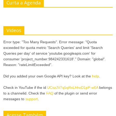
Curta a Agenda
Videos
Error type: "Too Many Requests". Error message: "Quota
exceeded for quota metric 'Search Queries' and limit 'Search
Queries per day' of service 'youtube.googleapis.com' for
consumer 'project_number:984242331618'." Domain: "global".
Reason: "rateLimitExceeded".
Did you added your own Google API key? Look at the
help
.
Check in YouTube if the id
UCszJV7q5qRxLhhoD1pP-w0A
belongs
to a channelid. Check the
FAQ
of the plugin or send error
messages to
support
.
Acesse Também