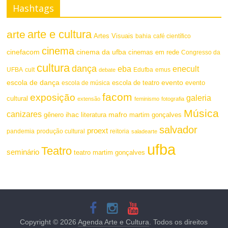
Hashtags
arte e cultura
arte
Artes Visuais
bahia
café científico
cinema
cinefacom
cinema da ufba
cinemas em rede
Congresso da
cultura
dança
eba
enecult
UFBA
cult
emus
debate
Edufba
escola de dança
evento
escola de teatro
evento
escola de música
facom
exposição
galeria
cultural
extensão
feminismo
fotografia
Música
canizares
mafro
ihac
martim gonçalves
gênero
literatura
salvador
proext
pandemia
produção cultural
reitoria
saladearte
ufba
Teatro
seminário
teatro martim gonçalves
Copyright © 2026
Agenda Arte e Cultura
. Todos os direitos