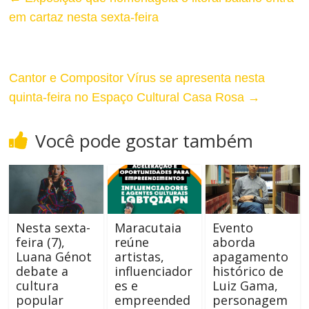
A
r
em cartaz nesta sexta-feira
l
T
t
a
Cantor e Compositor Vírus se apresenta nesta
o
m
quinta-feira no Espaço Cultural Casa Rosa
→
C
a
Você pode gostar também
o
n
n
h
t
o
r
Nesta sexta-
Maracutaia
Evento
d
feira (7),
reúne
aborda
a
Luana Génot
artistas,
apagamento
a
debate a
influenciador
histórico de
s
cultura
es e
Luiz Gama,
F
popular
empreended
personagem