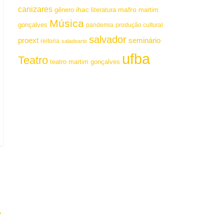
canizares
mafro
ihac
martim
gênero
literatura
Música
gonçalves
pandemia
produção cultural
salvador
proext
seminário
reitoria
saladearte
ufba
Teatro
teatro martim gonçalves
→