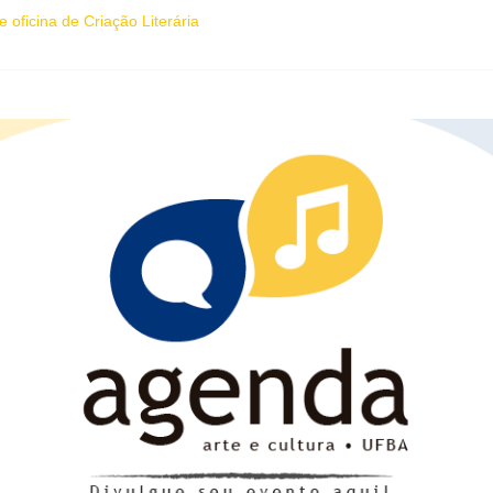
 oficina de Criação Literária
ica “O que vem depois” reestreia na Casa Preta e convida público a v
ira (7), Luana Génot debate a cultura popular como caminho para equi
sobre ancestralidade negra será distribuído gratuitamente na Flipelô
ne artistas, influenciadores e empreendedores LGBTQIAPN+ para forta