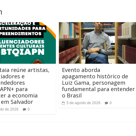
m
aia reúne artistas,
Evento aborda
ciadores e
apagamento histórico de
ndedores
Luiz Gama, personagem
APN+ para
fundamental para entender
cer a economia
o Brasil
a em Salvador
5 de agosto de 2026
0
sto de 2026
0