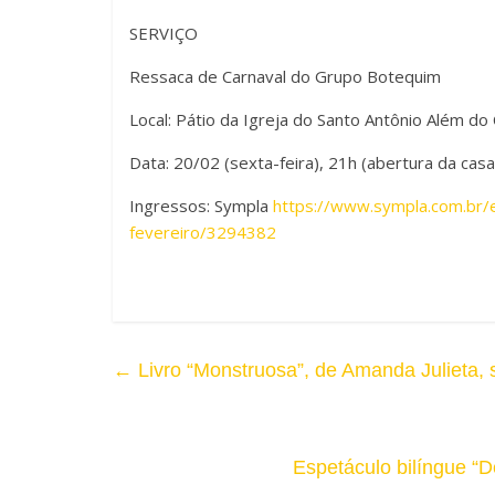
A
SERVIÇO
r
l
Ressaca de Carnaval do Grupo Botequim
T
t
Local: Pátio da Igreja do Santo Antônio Além d
a
o
Data: 20/02 (sexta-feira), 21h (abertura da casa
m
C
Ingressos: Sympla
https://www.sympla.com.br
a
fevereiro/3294382
o
n
n
h
t
o
←
Livro “Monstruosa”, de Amanda Julieta
r
d
a
a
s
Espetáculo bilíngue “D
F