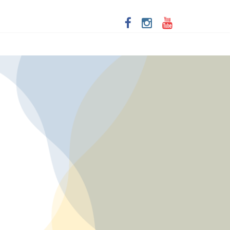
iver as aventuras de um casal na terceira idade
dade racial
lecer a economia criativa em Salvador