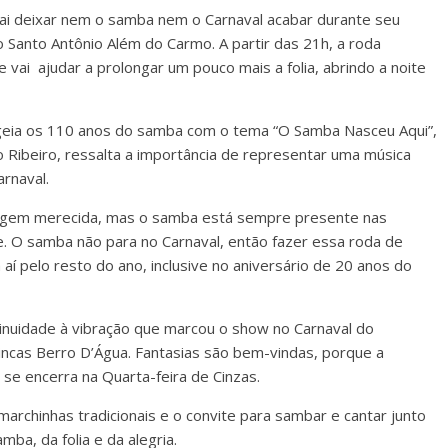
vai deixar nem o samba nem o Carnaval acabar durante seu
do Santo Antônio Além do Carmo. A partir das 21h, a roda
 vai ajudar a prolongar um pouco mais a folia, abrindo a noite
geia os 110 anos do samba com o tema “O Samba Nasceu Aqui”,
 Ribeiro, ressalta a importância de representar uma música
arnaval.
gem merecida, mas o samba está sempre presente nas
te. O samba não para no Carnaval, então fazer essa roda de
í pelo resto do ano, inclusive no aniversário de 20 anos do
inuidade à vibração que marcou o show no Carnaval do
incas Berro D’Água. Fantasias são bem-vindas, porque a
se encerra na Quarta-feira de Cinzas.
marchinhas tradicionais e o convite para sambar e cantar junto
a, da folia e da alegria.