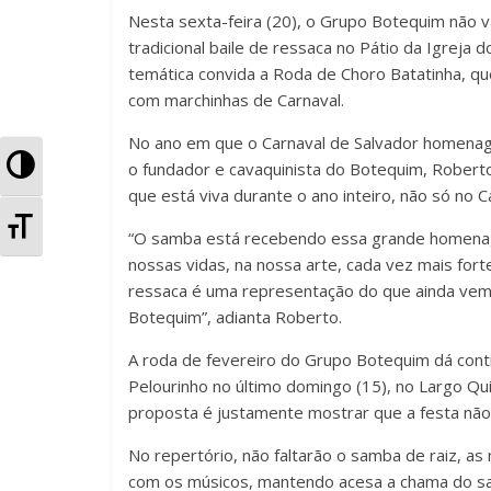
Nesta sexta-feira (20), o Grupo Botequim não 
o
p
til
tradicional baile de ressaca no Pátio da Igreja 
o
p
h
temática convida a Roda de Choro Batatinha, que
k
ar
com marchinhas de Carnaval.
No ano em que o Carnaval de Salvador homena
A
o fundador e cavaquinista do Botequim, Roberto
que está viva durante o ano inteiro, não só no C
l
A
“O samba está recebendo essa grande homena
t
nossas vidas, na nossa arte, cada vez mais for
l
ressaca é uma representação do que ainda vem a
e
t
Botequim”, adianta Roberto.
r
e
A roda de fevereiro do Grupo Botequim dá cont
n
Pelourinho no último domingo (15), no Largo Qu
r
proposta é justamente mostrar que a festa não 
a
n
No repertório, não faltarão o samba de raiz, as 
r
com os músicos, mantendo acesa a chama do samb
a