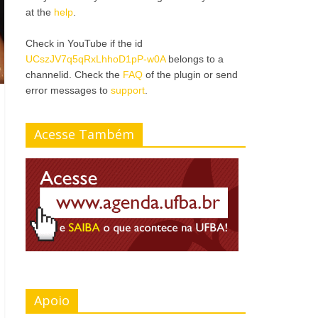
at the
help
.
Check in YouTube if the id
UCszJV7q5qRxLhhoD1pP-w0A
belongs to a
channelid. Check the
FAQ
of the plugin or send
error messages to
support
.
Acesse Também
Apoio