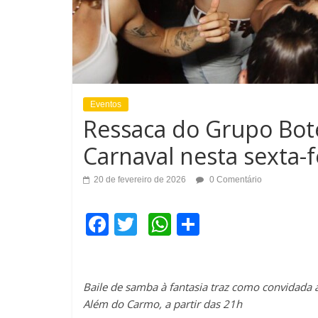
Eventos
Ressaca do Grupo Bot
Carnaval nesta sexta-fe
20 de fevereiro de 2026
0 Comentário
F
T
W
C
a
wi
h
o
c
tt
at
m
Baile de samba à fantasia traz como convidada 
e
er
s
p
Além do Carmo, a partir das 21h
b
A
ar