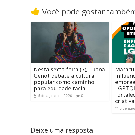
t
o
Você pode gostar també
e
n
t
e
Nesta sexta-feira (7), Luana
Maracut
Génot debate a cultura
influen
popular como caminho
empree
para equidade racial
LGBTQI
fortale
5 de agosto de 2026
0
criativ
5 de ago
Deixe uma resposta