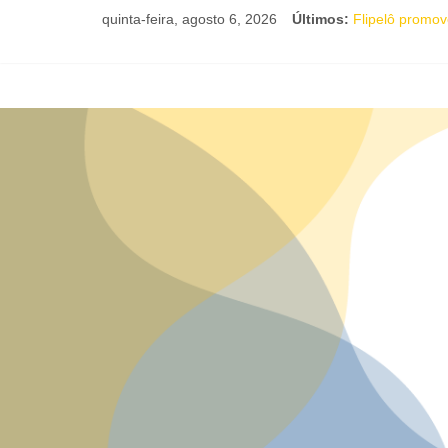
quinta-feira, agosto 6, 2026
Últimos:
Flipelô promove
Comédia românt
Nesta sexta-fe
Livro infantil 
Maracutaia reú