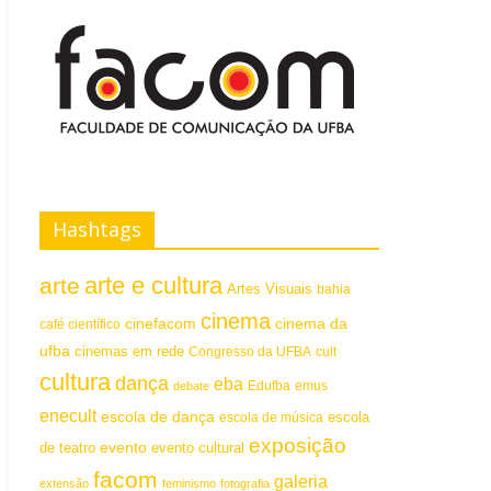
Hashtags
arte e cultura
arte
Artes Visuais
bahia
cinema
cinefacom
cinema da
café científico
ufba
cinemas em rede
Congresso da UFBA
cult
cultura
dança
eba
emus
debate
Edufba
enecult
escola de dança
escola
escola de música
exposição
evento
de teatro
evento cultural
facom
galeria
extensão
feminismo
fotografia