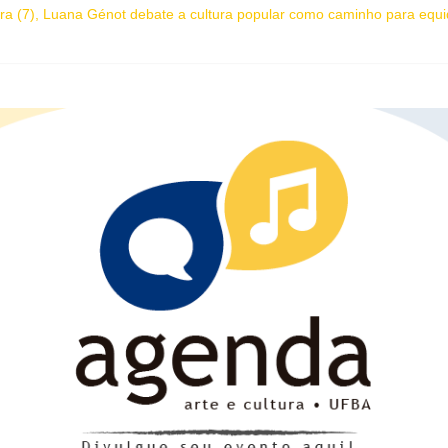
ira (7), Luana Génot debate a cultura popular como caminho para equi
mpleta 27 anos com edição dedicada a Caetano Veloso
etras da Bahia marca presença na Flipelô 2026
o de práticas culturais” abre o Enecult 2026
ica “O que vem depois” reestreia na Casa Preta e convida público a v