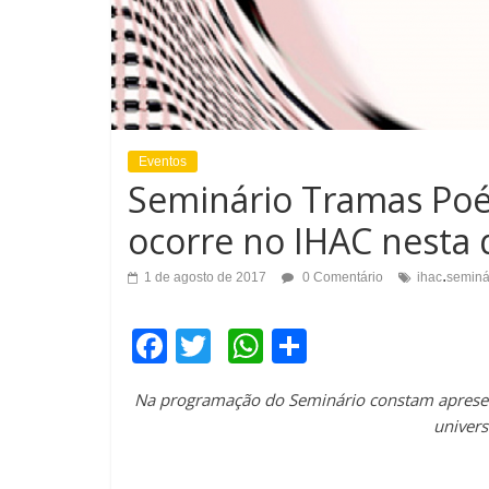
Eventos
Seminário Tramas Poé
ocorre no IHAC nesta 
.
1 de agosto de 2017
0 Comentário
ihac
seminá
F
T
W
C
a
wi
h
o
Na programação do Seminário constam apresent
c
tt
at
m
uni
e
er
s
p
b
A
ar