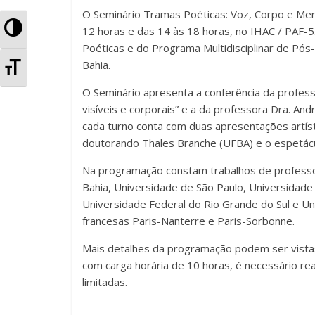
O Seminário Tramas Poéticas: Voz, Corpo e Memó
o
p
til
A
12 horas e das 14 às 18 horas, no IHAC / PAF-
o
p
h
Poéticas e do Programa Multidisciplinar de Pó
l
k
ar
Bahia.
A
t
O Seminário apresenta a conferência da professo
l
visíveis e corporais” e a da professora Dra. Andr
e
t
cada turno conta com duas apresentações artísti
r
doutorando Thales Branche (UFBA) e o espetácu
e
n
Na programação constam trabalhos de professo
r
Bahia, Universidade de São Paulo, Universidade
a
Universidade Federal do Rio Grande do Sul e Un
n
francesas Paris-Nanterre e Paris-Sorbonne.
r
a
Mais detalhes da programação podem ser vist
A
r
com carga horária de 10 horas, é necessário real
l
limitadas.
T
t