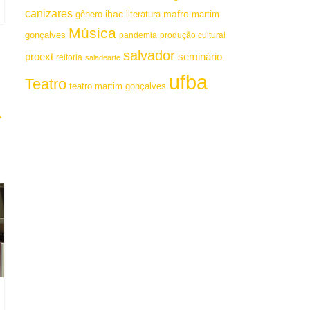
canizares
mafro
ihac
martim
gênero
literatura
Música
gonçalves
pandemia
produção cultural
salvador
proext
seminário
reitoria
saladearte
ufba
Teatro
teatro martim gonçalves
→