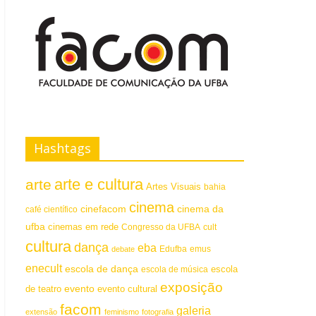
Hashtags
arte e cultura
arte
Artes Visuais
bahia
cinema
cinefacom
cinema da
café científico
ufba
cinemas em rede
Congresso da UFBA
cult
cultura
dança
eba
emus
debate
Edufba
enecult
escola de dança
escola
escola de música
exposição
evento
de teatro
evento cultural
facom
galeria
extensão
feminismo
fotografia