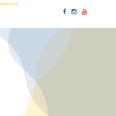
dade racial
iver as aventuras de um casal na terceira idade