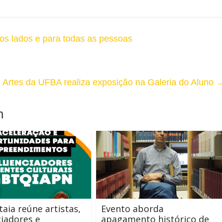
s lados e para todas as pessoas
Artes da UFBA realiza exposição na Galeria do Aluno
m
aia reúne artistas,
Evento aborda
ciadores e
apagamento histórico de