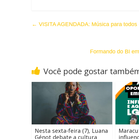
a
o
m
C
←
VISITA AGENDADA: Música para todos o
a
o
n
n
h
Formando do BI em 
t
o
Você pode gostar també
r
d
a
a
s
F
t
o
e
n
Nesta sexta-feira (7), Luana
Maracut
Génot debate a cultura
influen