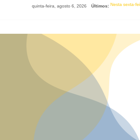
quinta-feira, agosto 6, 2026
Últimos:
Nesta sexta-fe
JAM no MAM co
Academia de L
Mesa “Valoraçã
Comédia românt