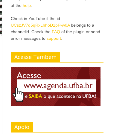
at the
help
.
Check in YouTube if the id
UCszJV7q5qRxLhhoD1pP-w0A
belongs to a
channelid. Check the
FAQ
of the plugin or send
error messages to
support
.
Acesse Também
Apoio