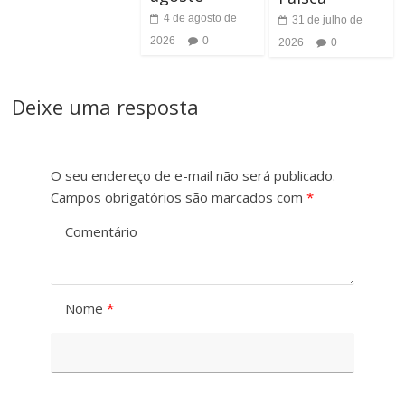
h
4 de agosto de
31 de julho de
t
o
2026
0
2026
0
r
d
a
Deixe uma resposta
a
s
F
t
O seu endereço de e-mail não será publicado.
o
Campos obrigatórios são marcados com
*
e
n
Comentário
t
e
Nome
*