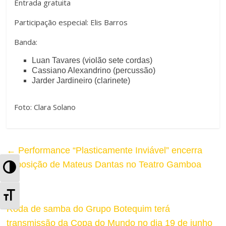
Entrada gratuita
Participação especial: Elis Barros
Banda:
Luan Tavares (violão sete cordas)
Cassiano Alexandrino (percussão)
Jarder Jardineiro (clarinete)
Foto:
Clara Solano
←
Performance “Plasticamente Inviável” encerra
exposição de Mateus Dantas no Teatro Gamboa
A
l
A
t
Roda de samba do Grupo Botequim terá
l
transmissão da Copa do Mundo no dia 19 de junho