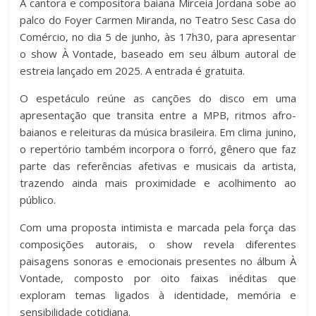
A cantora e compositora baiana Mirceia Jordana sobe ao
c
tt
at
m
palco do Foyer Carmen Miranda, no Teatro Sesc Casa do
e
er
s
p
Comércio, no dia 5 de junho, às 17h30, para apresentar
b
A
ar
o show À Vontade, baseado em seu álbum autoral de
estreia lançado em 2025. A entrada é gratuita.
o
p
til
O espetáculo reúne as canções do disco em uma
o
p
h
apresentação que transita entre a MPB, ritmos afro-
k
ar
baianos e releituras da música brasileira. Em clima junino,
o repertório também incorpora o forró, gênero que faz
parte das referências afetivas e musicais da artista,
trazendo ainda mais proximidade e acolhimento ao
público.
Com uma proposta intimista e marcada pela força das
composições autorais, o show revela diferentes
paisagens sonoras e emocionais presentes no álbum À
Vontade, composto por oito faixas inéditas que
exploram temas ligados à identidade, memória e
sensibilidade cotidiana.