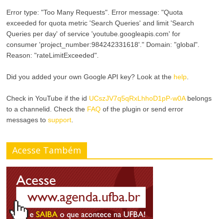
Error type: "Too Many Requests". Error message: "Quota
exceeded for quota metric 'Search Queries' and limit 'Search
Queries per day' of service 'youtube.googleapis.com' for
consumer 'project_number:984242331618'." Domain: "global".
Reason: "rateLimitExceeded".
Did you added your own Google API key? Look at the
help
.
Check in YouTube if the id
UCszJV7q5qRxLhhoD1pP-w0A
belongs
to a channelid. Check the
FAQ
of the plugin or send error
messages to
support
.
Acesse Também