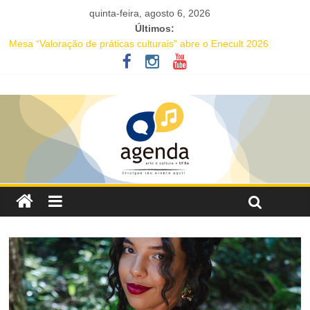
quinta-feira, agosto 6, 2026
Últimos:
Mesa “Valoração de práticas culturais” abre o Enecult 2026
Comédia romântica “O que vem depois” reestreia na Casa Preta e
convida público a viver as aventuras de um casal na terceira
idade
Nesta sexta-feira (7), Luana Génot debate a cultura popular como
caminho para equidade racial
JAM no MAM completa 27 anos com edição dedicada a Caetano
Veloso
Academia de Letras da Bahia marca presença na Flipelô 2026