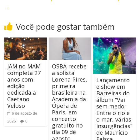
e
t
→
r
e
Você pode gostar também
n
r
a
n
r
a
A
JAM no MAM
OSBA recebe
r
completa 27
a solista
l
anos com
Lorena Pires,
Lançamento
T
edição
primeira
e show em
t
dedicada a
brasileira na
a
Barreiras do
Caetano
Academia da
álbum “Vai
o
m
Veloso
Ópera de
sem medo:
Paris, em
Entre o rio e
C
6 de agosto de
a
concerto
o mar, várias
2026
0
gratuito no
o
insurgências”
n
dia 09 de
de Maurício
n
agosto
Faísca