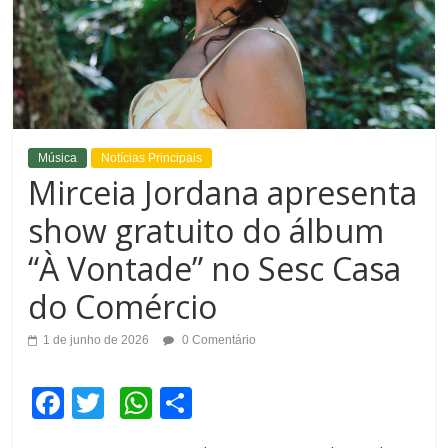
Música
Notícias Principais
Mirceia Jordana apresenta
show gratuito do álbum
“À Vontade” no Sesc Casa
do Comércio
1 de junho de 2026
0 Comentário
F
T
W
C
a
wi
h
o