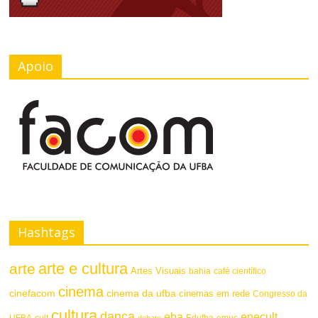
Apoio
Hashtags
arte e cultura
arte
Artes Visuais
bahia
café científico
cinema
cinefacom
cinema da ufba
cinemas em rede
Congresso da
cultura
dança
eba
enecult
UFBA
cult
emus
debate
Edufba