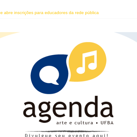
dade abre inscrições para educadores da rede pública
 do Coral Ecumênico da Bahia na Flipelô
homenagem ao dia do Rap Nacional
oreano Junho Chu estão entre as atrações deste fim de semana da Fes
ente da Vila Sul do Goethe-Institut e programação gratuita de cinema 