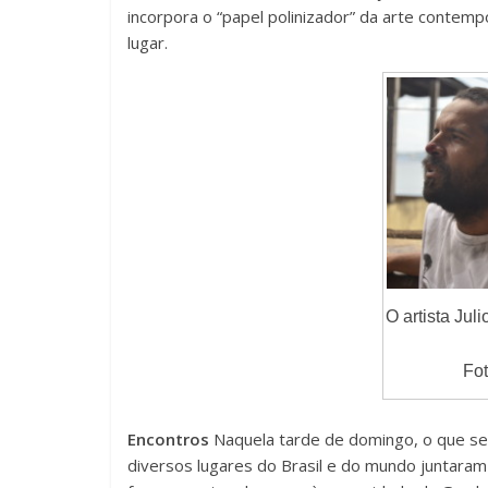
F
incorpora o “papel polinizador” da arte conte
t
o
lugar.
e
n
t
e
O artista Jul
Fo
Encontros
Naquela tarde de domingo, o que se v
diversos lugares do Brasil e do mundo juntara