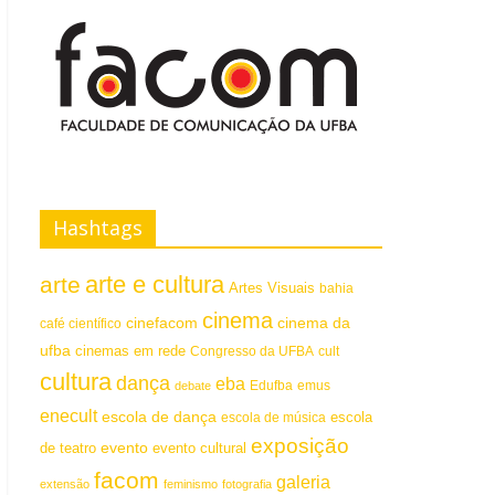
Hashtags
arte e cultura
arte
Artes Visuais
bahia
cinema
cinefacom
cinema da
café científico
ufba
cinemas em rede
Congresso da UFBA
cult
cultura
dança
eba
emus
debate
Edufba
enecult
escola de dança
escola
escola de música
exposição
evento
de teatro
evento cultural
facom
galeria
extensão
feminismo
fotografia