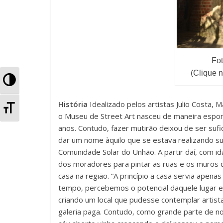
Fo
(Clique n
A
l
História
Idealizado pelos artistas Julio Costa, 
A
o Museu de Street Art nasceu de maneira espont
t
l
anos. Contudo, fazer mutirão deixou de ser sufic
e
dar um nome àquilo que se estava realizando su
t
Comunidade Solar do Unhão. A partir daí, com i
r
dos moradores para pintar as ruas e os muros d
e
casa na região. “A princípio a casa servia apen
n
r
tempo, percebemos o potencial daquele lugar 
a
criando um local que pudesse contemplar artis
n
galeria paga. Contudo, como grande parte de no
r