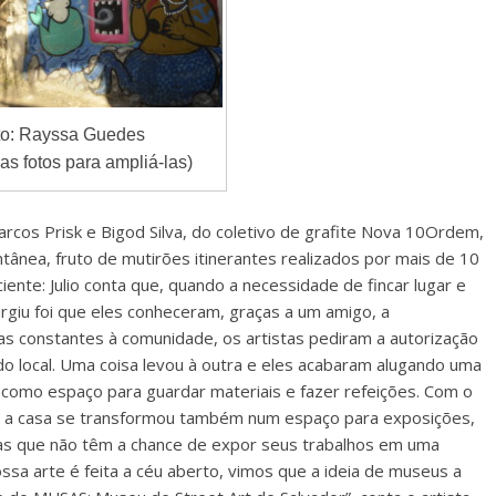
to: Rayssa Guedes
as fotos para ampliá-las)
Marcos Prisk e Bigod Silva, do coletivo de grafite Nova 10Ordem,
ânea, fruto de mutirões itinerantes realizados por mais de 10
iente: Julio conta que, quando a necessidade de fincar lugar e
rgiu foi que eles conheceram, graças a um amigo, a
das constantes à comunidade, os artistas pediram a autorização
o local. Uma coisa levou à outra e eles acabaram alugando uma
as como espaço para guardar materiais e fazer refeições. Com o
e a casa se transformou também num espaço para exposições,
tas que não têm a chance de expor seus trabalhos em uma
ssa arte é feita a céu aberto, vimos que a ideia de museus a