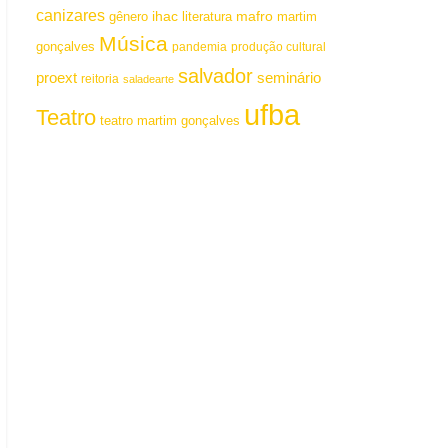
canizares
mafro
ihac
martim
gênero
literatura
Música
gonçalves
pandemia
produção cultural
salvador
proext
seminário
reitoria
saladearte
ufba
Teatro
teatro martim gonçalves