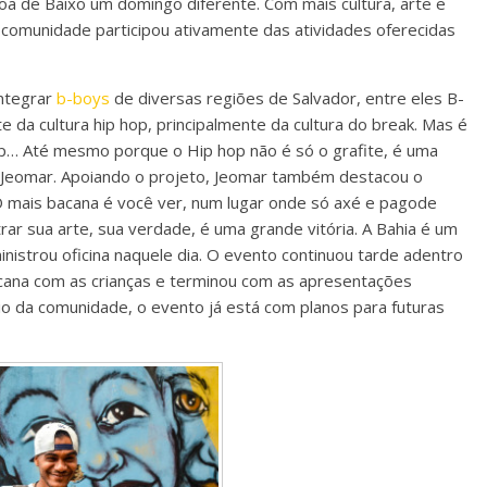
 de Baixo um domingo diferente. Com mais cultura, arte e
a comunidade participou ativamente das atividades oferecidas
integrar
b-boys
de diversas regiões de Salvador, entre eles B-
e da cultura hip hop, principalmente da cultura do break. Mas é
rap… Até mesmo porque o Hip hop não é só o grafite, é uma
 Jeomar. Apoiando o projeto, Jeomar também destacou o
 “O mais bacana é você ver, num lugar onde só axé e pagode
ar sua arte, sua verdade, é uma grande vitória. A Bahia é um
ministrou oficina naquele dia. O evento continuou tarde adentro
incana com as crianças e terminou com as apresentações
oio da comunidade, o evento já está com planos para futuras