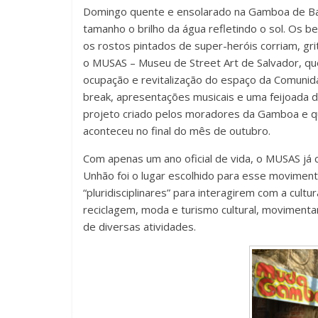
Domingo quente e ensolarado na Gamboa de Bai
o
p
til
tamanho o brilho da água refletindo o sol. Os b
o
p
h
os rostos pintados de super-heróis corriam, g
k
ar
o MUSAS – Museu de Street Art de Salvador, que
ocupação e revitalização do espaço da Comunidad
break, apresentações musicais e uma feijoada
projeto criado pelos moradores da Gamboa e q
aconteceu no final do mês de outubro.
Com apenas um ano oficial de vida, o MUSAS já 
Unhão foi o lugar escolhido para esse movimen
“pluridisciplinares” para interagirem com a cultu
reciclagem, moda e turismo cultural, movimen
de diversas atividades.