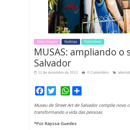
Artes Visuais
Notícias
Patrimônio
MUSAS: ampliando o s
Salvador
11 de dezembro de 2013
0 Comentário
alternat
F
T
W
C
a
wi
h
o
Museu de Street Art de Salvador compõe novo 
c
tt
at
m
transformando a vida das pessoas
e
er
s
p
*Por Rayssa Guedes
b
A
ar