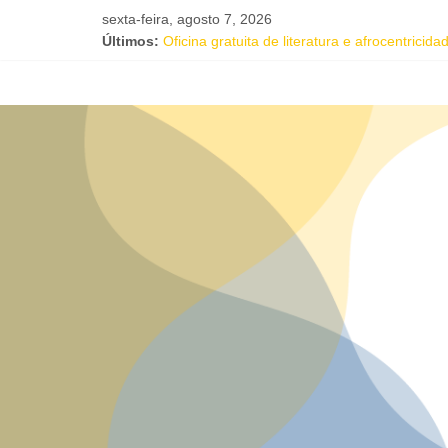
sexta-feira, agosto 7, 2026
Últimos:
Oficina gratuita de literatura e afrocentrici
Música e solidariedade se unem em concerto
Salvador recebe evento de celebração em 
Tuca Fernandes, Buja Ferreira e o cantor c
Projeto Órbita estreia em Salvador com resid