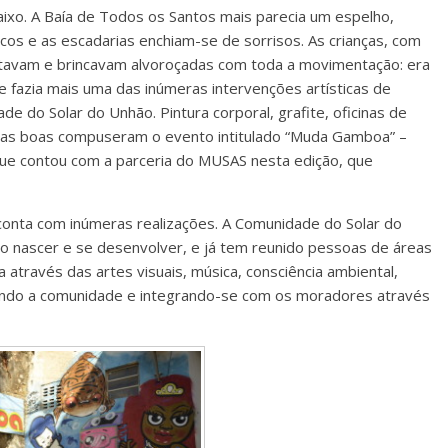
xo. A Baía de Todos os Santos mais parecia um espelho,
ecos e as escadarias enchiam-se de sorrisos. As crianças, com
ritavam e brincavam alvoroçadas com toda a movimentação: era
 fazia mais uma das inúmeras intervenções artísticas de
e do Solar do Unhão. Pintura corporal, grafite, oficinas de
 das boas compuseram o evento intitulado “Muda Gamboa” –
ue contou com a parceria do MUSAS nesta edição, que
conta com inúmeras realizações. A Comunidade do Solar do
to nascer e se desenvolver, e já tem reunido pessoas de áreas
ra através das artes visuais, música, consciência ambiental,
tando a comunidade e integrando-se com os moradores através