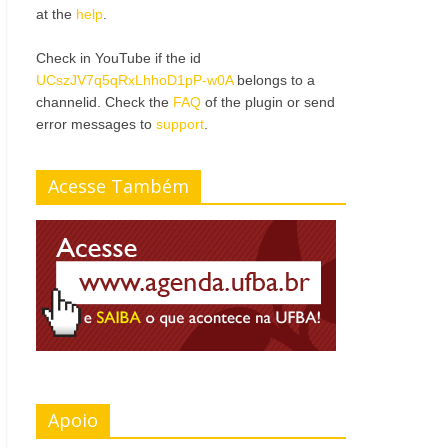
at the
help
.
Check in YouTube if the id
UCszJV7q5qRxLhhoD1pP-w0A
belongs to a
channelid. Check the
FAQ
of the plugin or send
error messages to
support
.
Acesse Também
Apoio