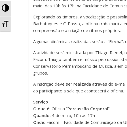
maio, das 10h às 17h, na Faculdade de Comunica
o
p
til
A
o
p
h
Explorando os timbres, a vocalização e possibi
l
A
Barbatuques e O Passo, a oficina trabalhará a e
k
ar
t
compreensão e a criação de ritmos próprios.
l
e
Algumas dinâmicas realizadas serão a “Flecha”, o
t
A atividade será ministrada por Thiago Riedel, 
r
e
Facom. Thiago também é músico percussionist
n
Conservatório Pernambucano de Música, além d
r
grupos.
a
n
A inscrição deve ser realizada através do e-mai
r
ao participante a sala que acontecerá a oficina.
a
A
Serviço
r
O que é:
Oficina “
Percussão Corporal
”
l
T
Quando:
4 de maio, 10h às 17h
t
Onde:
Facom – Faculdade de Comunicação da U
a