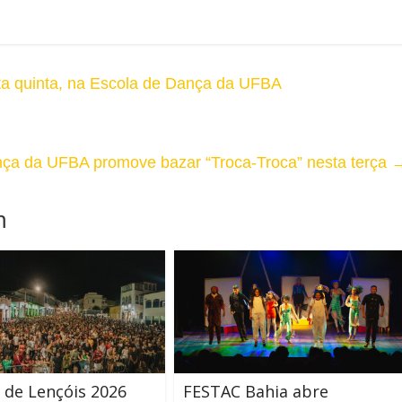
sta quinta, na Escola de Dança da UFBA
ça da UFBA promove bazar “Troca-Troca” nesta terça
m
l de Lençóis 2026
FESTAC Bahia abre