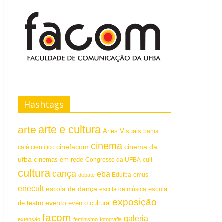
Hashtags
arte e cultura
arte
Artes Visuais
bahia
cinema
cinefacom
cinema da
café científico
ufba
cinemas em rede
Congresso da UFBA
cult
cultura
dança
eba
emus
debate
Edufba
enecult
escola de dança
escola
escola de música
exposição
evento
de teatro
evento cultural
facom
galeria
extensão
feminismo
fotografia