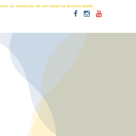
iver as aventuras de um casal na terceira idade
dade racial
alecer a economia criativa em Salvador