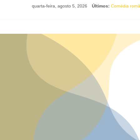
quarta-feira, agosto 5, 2026
Últimos:
Comédia românt
Nesta sexta-fe
Livro infantil 
Maracutaia re
Flipelô promov