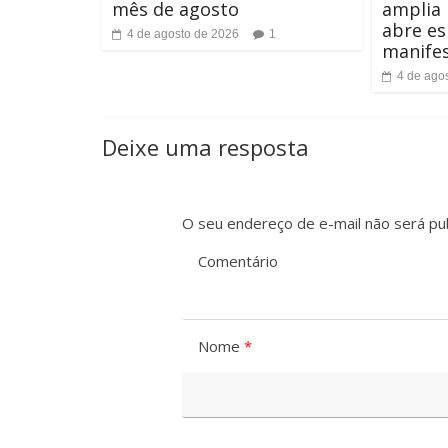
mês de agosto
amplia
e
abre e
4 de agosto de 2026
1
manife
4 de ago
Deixe uma resposta
O seu endereço de e-mail não será pub
Comentário
Nome
*