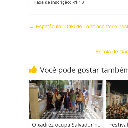
Taxa de inscrição:
R$ 10
o
m
C
a
←
Espetáculo “Oriki de Laís” acontece ne
o
n
n
h
t
Escola de Dan
o
r
d
Você pode gostar també
a
a
s
F
t
o
e
n
t
O xadrez ocupa Salvador no
Festiva