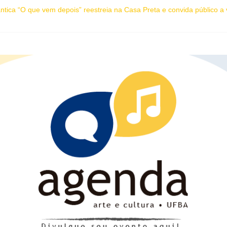
ica “O que vem depois” reestreia na Casa Preta e convida público a v
ira (7), Luana Génot debate a cultura popular como caminho para equi
sobre ancestralidade negra será distribuído gratuitamente na Flipelô
úne artistas, influenciadores e empreendedores LGBTQIAPN+ para fort
e oficina de Criação Literária