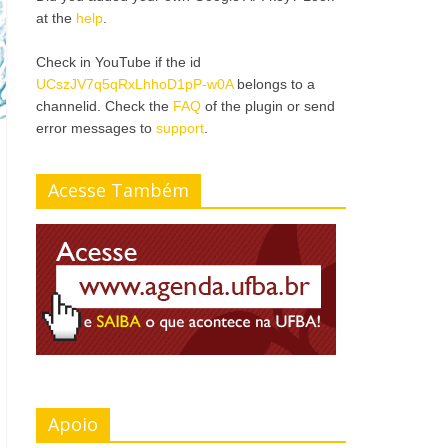
at the
help
.
Check in YouTube if the id
UCszJV7q5qRxLhhoD1pP-w0A
belongs to a
channelid. Check the
FAQ
of the plugin or send
error messages to
support
.
Acesse Também
Apoio