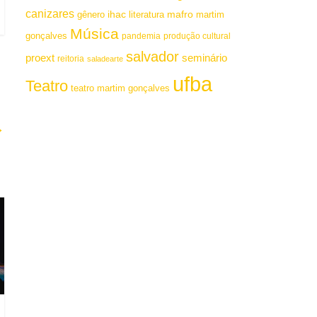
canizares
mafro
ihac
martim
gênero
literatura
Música
gonçalves
pandemia
produção cultural
salvador
proext
seminário
reitoria
saladearte
ufba
Teatro
teatro martim gonçalves
→