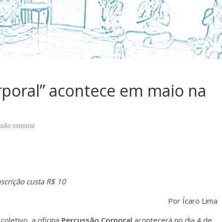
rporal” acontece em maio na
são corporal
nscrição custa R$ 10
Por Ícaro Lima
coletivo, a oficina
Percussão Corporal
acontecerá no dia 4 de