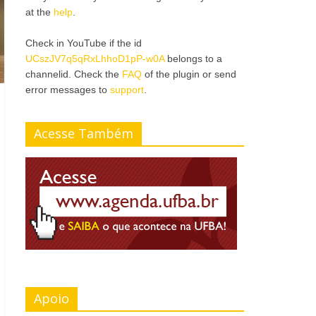
at the
help
.
Check in YouTube if the id
UCszJV7q5qRxLhhoD1pP-w0A
belongs to a
channelid. Check the
FAQ
of the plugin or send
error messages to
support
.
Acesse Também
Apoio