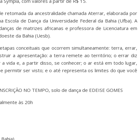
a Sympla, com valores a partir de R$ 15.
 de retomada da ancestralidade chamada Aterrar, elaborada por
a Escola de Dança da Universidade Federal da Bahia (Ufba). A
danças de matrizes africanas e professora de Licenciatura em
doeste da Bahia (Uesb).
 etapas conceituais que ocorrem simultaneamente: terra, errar,
truir a apresentação: a terra remete ao território; o errar diz
a vida e, a partir disso, se conhecer; o ar está em todo lugar,
e permitir ser visto; e o até representa os limites do que você
NSCRIÇÃO NO TEMPO, solo de dança de EDEISE GOMES
ualmente às 20h
 Bahia)