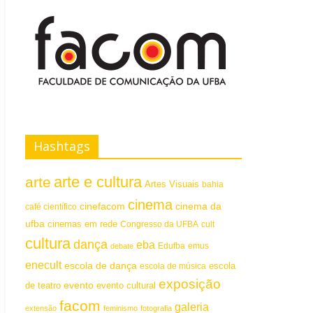
Hashtags
arte e cultura
arte
Artes Visuais
bahia
cinema
cinefacom
cinema da
café científico
ufba
cinemas em rede
Congresso da UFBA
cult
cultura
dança
eba
emus
debate
Edufba
enecult
escola de dança
escola
escola de música
exposição
evento
de teatro
evento cultural
facom
galeria
extensão
feminismo
fotografia