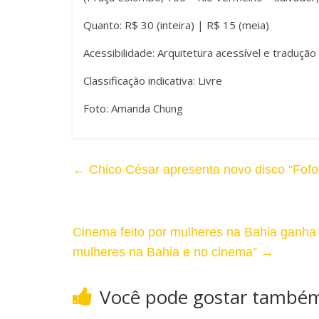
l
T
Quanto: R$ 30 (inteira) | R$ 15 (meia)
t
a
Acessibilidade: Arquitetura acessível e tradução
o
m
Classificação indicativa: Livre
C
a
Foto: Amanda Chung
o
n
n
h
←
Chico César apresenta novo disco “Fofo
t
o
r
d
Cinema feito por mulheres na Bahia ganh
a
a
mulheres na Bahia e no cinema”
→
s
F
Você pode gostar també
t
o