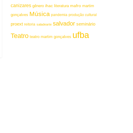
canizares
mafro
ihac
martim
gênero
literatura
Música
gonçalves
pandemia
produção cultural
salvador
proext
seminário
reitoria
saladearte
ufba
Teatro
teatro martim gonçalves