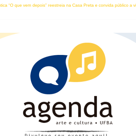
ca “O que vem depois” reestreia na Casa Preta e convida público a vi
a: Os Entrelaces do Destino” estreia adaptação musical inédita no Te
pleta 27 anos com edição dedicada a Caetano Veloso
tras da Bahia marca presença na Flipelô 2026
 de práticas culturais” abre o Enecult 2026