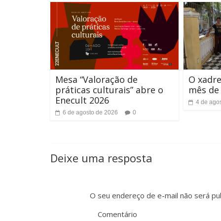
e
n
t
e
Mesa “Valoração de
O xadre
práticas culturais” abre o
mês de
Enecult 2026
4 de ago
6 de agosto de 2026
0
Deixe uma resposta
O seu endereço de e-mail não será pub
Comentário