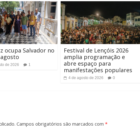
z ocupa Salvador no
Festival de Lençóis 2026
 agosto
amplia programação e
abre espaço para
sto de 2026
1
manifestações populares
4 de agosto de 2026
0
licado.
Campos obrigatórios são marcados com
*