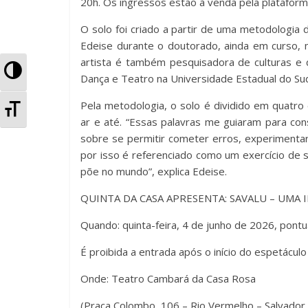
e
er
s
p
20h. Os ingressos estão à venda pela plataform
b
A
ar
O solo foi criado a partir de uma metodologia
o
p
til
Edeise durante o doutorado, ainda em curso, n
artista é também pesquisadora de culturas e 
o
p
h
A
Dança e Teatro na Universidade Estadual do Su
k
ar
l
Pela metodologia, o solo é dividido em quatro
A
ar e até. “Essas palavras me guiaram para cons
t
l
sobre se permitir cometer erros, experimentar 
e
por isso é referenciado como um exercício de s
t
põe no mundo”, explica Edeise.
r
e
QUINTA DA CASA APRESENTA: SAVALU – UMA I
n
r
Quando: quinta-feira, 4 de junho de 2026, pont
a
n
É proibida a entrada após o início do espetáculo
r
a
Onde: Teatro Cambará da Casa Rosa
A
r
(Praça Colombo, 106 – Rio Vermelho – Salvador,