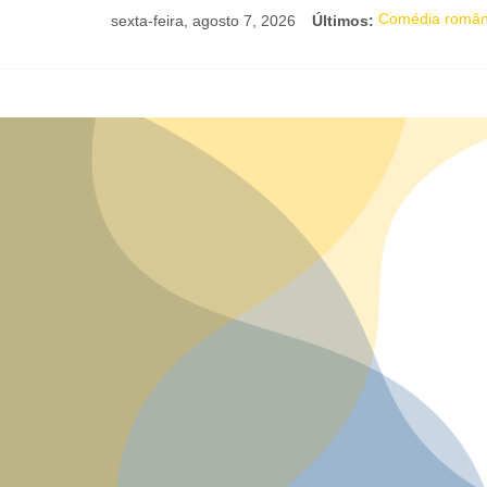
sexta-feira, agosto 7, 2026
Últimos:
Comédia românti
“Romeu e Juliet
JAM no MAM com
Academia de Le
Mesa “Valoração