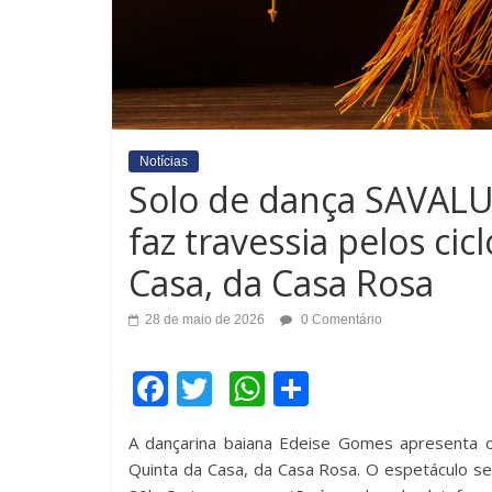
Notícias
Solo de dança SAVALU
faz travessia pelos cic
Casa, da Casa Rosa
28 de maio de 2026
0 Comentário
F
T
W
C
a
wi
h
o
A dançarina baiana Edeise Gomes apresenta o
c
tt
at
m
Quinta da Casa, da Casa Rosa. O espetáculo se