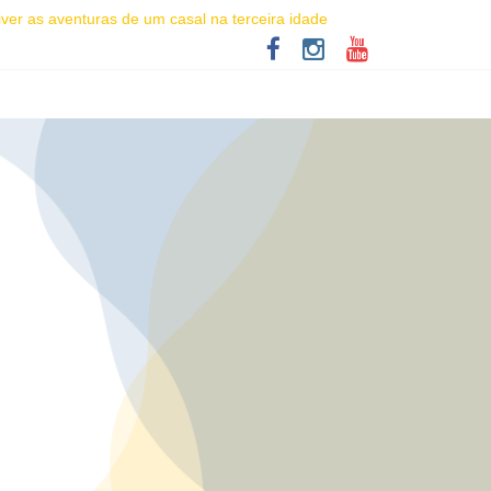
ver as aventuras de um casal na terceira idade
atro Martim Gonçalves