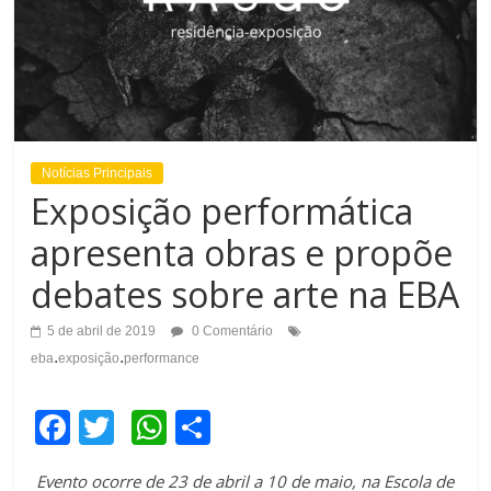
Notícias Principais
Exposição performática
apresenta obras e propõe
debates sobre arte na EBA
5 de abril de 2019
0 Comentário
.
.
eba
exposição
performance
F
T
W
C
a
wi
h
o
Evento ocorre de 23 de abril a 10 de maio, na Escola de