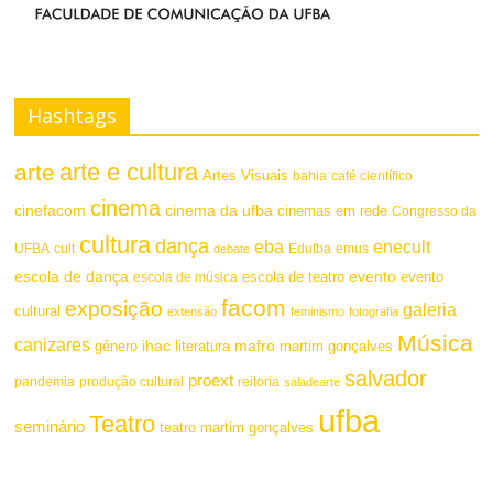
Hashtags
arte e cultura
arte
Artes Visuais
bahia
café científico
cinema
cinefacom
cinema da ufba
cinemas em rede
Congresso da
cultura
dança
eba
enecult
UFBA
cult
emus
debate
Edufba
escola de dança
evento
escola de teatro
evento
escola de música
facom
exposição
galeria
cultural
extensão
feminismo
fotografia
Música
canizares
mafro
ihac
martim gonçalves
gênero
literatura
salvador
proext
pandemia
produção cultural
reitoria
saladearte
ufba
Teatro
seminário
teatro martim gonçalves