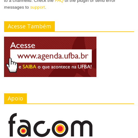
to a channelid. Check the
FAQ
of the plugin or send error
messages to
support
.
Acesse Também
Apoio