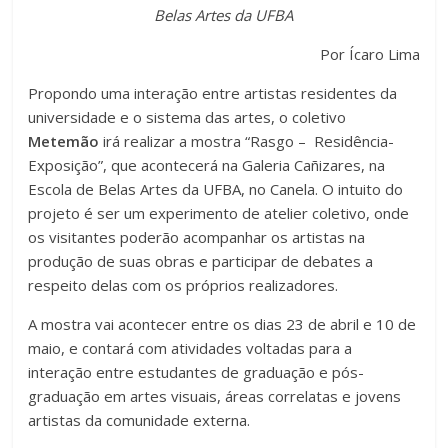
c
tt
at
m
Belas Artes da UFBA
e
er
s
p
Por Ícaro Lima
b
A
ar
Propondo uma interação entre artistas residentes da
o
p
til
universidade e o sistema das artes, o coletivo
o
p
h
Metemão
irá realizar a mostra “
Rasgo – Residência-
k
ar
Exposição”
, que acontecerá na Galeria Cañizares, na
Escola de Belas Artes da UFBA, no Canela. O intuito do
projeto é ser um experimento de
atelier coletivo
, onde
os visitantes poderão acompanhar os artistas na
produção de suas obras e participar de debates a
respeito delas com os próprios realizadores.
A mostra vai acontecer entre os dias 23 de abril e 10 de
maio, e contará com atividades voltadas para a
interação entre estudantes de graduação e pós-
graduação em artes visuais, áreas correlatas e jovens
artistas da comunidade externa.