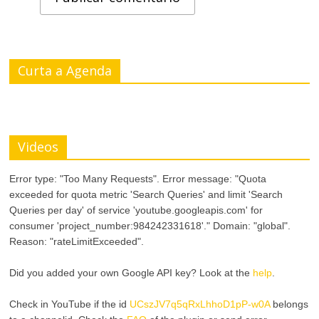
Curta a Agenda
Videos
Error type: "Too Many Requests". Error message: "Quota
exceeded for quota metric 'Search Queries' and limit 'Search
Queries per day' of service 'youtube.googleapis.com' for
consumer 'project_number:984242331618'." Domain: "global".
Reason: "rateLimitExceeded".
Did you added your own Google API key? Look at the
help
.
Check in YouTube if the id
UCszJV7q5qRxLhhoD1pP-w0A
belongs