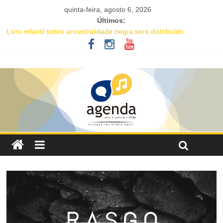
quinta-feira, agosto 6, 2026
Últimos:
Livro infantil sobre ancestralidade negra será distribuído
gratuitamente na Flipelô
Academia de Letras da Bahia marca presença na Flipelô 2026
Mesa “Valoração de práticas culturais” abre o Enecult 2026
Comédia romântica “O que vem depois” reestreia na Casa Preta e
convida público a viver as aventuras de um casal na terceira
idade
Nesta sexta-feira (7), Luana Génot debate a cultura popular como
caminho para equidade racial