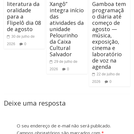
F
literatura da
Xangô”
Gamboa tem
oralidade
integra início
programaçã
t
o
para a
das
o diária até
Flipelô dia 08
atividades da
começo de
e
n
de agosto
unidade
agosto —
Pelourinho
música,
30 de julho de
t
da Caixa
exposição,
2026
0
Cultural
cinema e
e
Salvador
laboratório
de voz na
29 de julho de
agenda
2026
0
22 de julho de
2026
0
Deixe uma resposta
O seu endereço de e-mail não será publicado.
Campos obrigatórios são marcados com
*