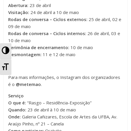
Abertura:
23 de abril
Visitação:
24 de abril a 10 de maio
Rodas de conversa – Ciclos externos:
25 de abril, 02 e
09 de maio
Rodas de conversa – Ciclos internos:
26 de abril, 03 e
10 de maio
Cerimônia de encerramento:
10 de maio
A
Desmontagem:
11 e 12 de maio
l
A
t
Para mais informações, o Instagram dos organizadores
l
é o
@metemao
.
e
t
Serviço
r
e
O que é:
“Rasgo – Residência-Exposição”
n
Quando:
23 de abril à 10 de maio
r
Onde:
Galeria Cañizares, Escola de Artes
da UFBA,
Av.
a
Araújo Pinho, nº 21
– Canela
n
Como participar:
Gratuito