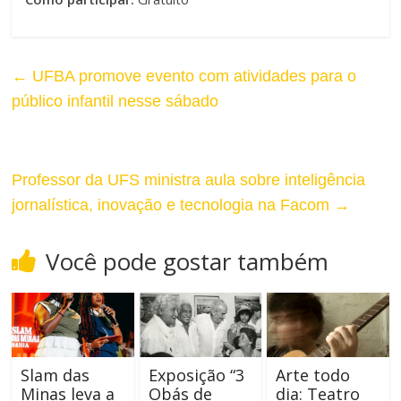
r
a
A
r
l
←
UFBA promove evento com atividades para o
T
público infantil nesse sábado
t
a
o
m
Professor da UFS ministra aula sobre inteligência
C
a
jornalística, inovação e tecnologia na Facom
→
o
n
n
Você pode gostar também
h
t
o
r
d
a
Slam das
Exposição “3
Arte todo
a
Minas leva a
Obás de
dia: Teatro
s