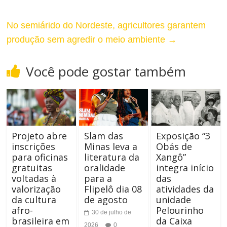
No semiárido do Nordeste, agricultores garantem
produção sem agredir o meio ambiente
→
Você pode gostar também
Projeto abre
Slam das
Exposição “3
inscrições
Minas leva a
Obás de
para oficinas
literatura da
Xangô”
gratuitas
oralidade
integra início
voltadas à
para a
das
valorização
Flipelô dia 08
atividades da
da cultura
de agosto
unidade
afro-
Pelourinho
30 de julho de
brasileira em
da Caixa
2026
0