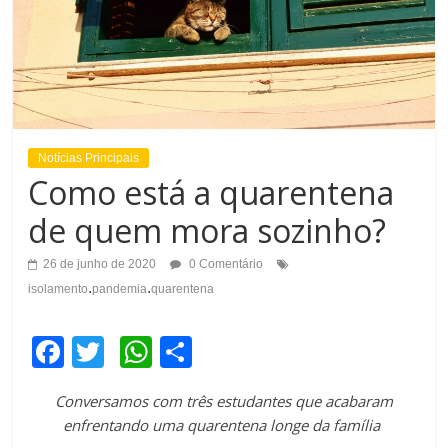
Notícias Principais
Como está a quarentena
de quem mora sozinho?
26 de junho de 2020
0 Comentário
.
.
isolamento
pandemia
quarentena
F
T
W
C
a
wi
h
o
Conversamos com três estudantes que acabaram
c
tt
at
m
enfrentando uma quarentena longe da família