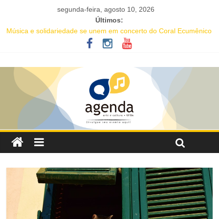
segunda-feira, agosto 10, 2026
Últimos:
Música e solidariedade se unem em concerto do Coral Ecumênico
da Bahia na Flipelô
Guia de Museus Baianos lança tour virtual pelo Memorial Mãe
Menininha do Gantois, em homenagem aos 40 anos do legado da
ialorixá
Projeto abre inscrições para oficinas gratuitas voltadas à
valorização da cultura afro-brasileira em Salvador
16ª Jornada de Dança da Bahia leva formação e espetáculo
gratuitos a quatro cidades brasileiras
IC Encontro de Artes traz Renata Carvalho com seu “Manifesto
Transpofágico” a Salvador