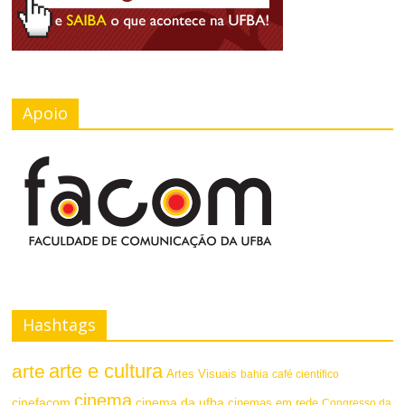
Apoio
Hashtags
arte e cultura
arte
Artes Visuais
bahia
café científico
cinema
cinefacom
cinema da ufba
cinemas em rede
Congresso da