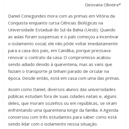
e
er
s
p
Geovana Oliveira*
b
A
ar
Daniel Conegundes mora com as primas em Vitória da
o
p
til
Conquista enquanto cursa Ciências Biológicas na
o
p
h
Universidade Estadual do Sul da Bahia (Uesb). Quando
k
ar
as aulas foram suspensas e o país começou a incentivar
o isolamento social, ele não pôde voltar imediatamente
para a casa dos pais, em Candiba, porque precisava
renovar o contrato da casa. O compromisso acabou
sendo adiado devido à quarentena, mas as vans que
faziam o transporte já tinham parado de circular na
época. Desde então, está em casa com uma das primas.
Assim como Daniel, diversos alunos das universidades
públicas estudam fora de suas cidades natais e, alguns
deles, que moram sozinhos ou em repúblicas, se viram
enfrentando uma quarentena longe da família. A Agenda
conversou com três estudantes para saber como está
sendo lidar com o isolamento nessa situação.