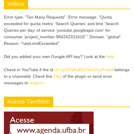
Videos
Error type: "Too Many Requests". Error message: "Quota
exceeded for quota metric 'Search Queries' and limit 'Search
Queries per day' of service 'youtube.googleapis.com' for
consumer 'project_number:984242331618'." Domain: "global".
Reason: "rateLimitExceeded".
Did you added your own Google API key? Look at the
help
.
Check in YouTube if the id
UCszJV7q5qRxLhhoD1pP-w0A
belongs
to a channelid. Check the
FAQ
of the plugin or send error
messages to
support
.
Acesse Também