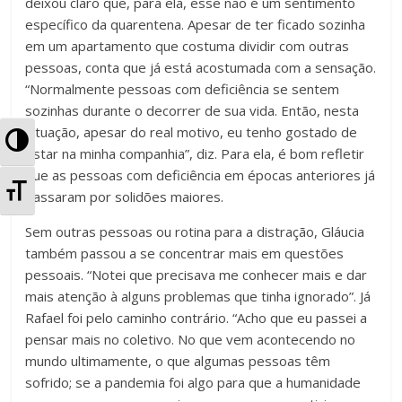
deixou claro que, para ela, esse não é um sentimento
específico da quarentena. Apesar de ter ficado sozinha
em um apartamento que costuma dividir com outras
pessoas, conta que já está acostumada com a sensação.
“Normalmente pessoas com deficiência se sentem
sozinhas durante o decorrer de sua vida. Então, nesta
situação, apesar do real motivo, eu tenho gostado de
A
estar na minha companhia”, diz. Para ela, é bom refletir
l
que as pessoas com deficiência em épocas anteriores já
A
passaram por solidões maiores.
t
l
Sem outras pessoas ou rotina para a distração, Gláucia
e
também passou a se concentrar mais em questões
t
pessoais. “Notei que precisava me conhecer mais e dar
r
e
mais atenção à alguns problemas que tinha ignorado”. Já
n
Rafael foi pelo caminho contrário. “Acho que eu passei a
r
pensar mais no coletivo. No que vem acontecendo no
a
mundo ultimamente, o que algumas pessoas têm
n
sofrido; se a pandemia foi algo para que a humanidade
r