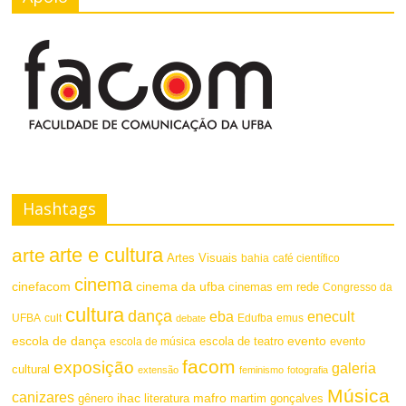
a
a
s
F
t
o
e
n
t
e
Hashtags
arte e cultura
arte
Artes Visuais
bahia
café científico
cinema
cinefacom
cinema da ufba
cinemas em rede
Congresso da
cultura
dança
eba
enecult
UFBA
cult
emus
debate
Edufba
escola de dança
evento
escola de teatro
evento
escola de música
facom
exposição
galeria
cultural
extensão
feminismo
fotografia
Música
canizares
mafro
ihac
martim gonçalves
gênero
literatura