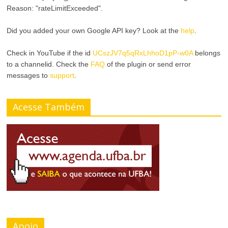
a
Reason: "rateLimitExceeded".
n
r
Did you added your own Google API key? Look at the
help
.
a
A
Check in YouTube if the id
UCszJV7q5qRxLhhoD1pP-w0A
belongs
r
to a channelid. Check the
FAQ
of the plugin or send error
l
T
messages to
support
.
t
a
Acesse Também
o
m
C
a
o
n
n
h
t
o
r
d
Apoio