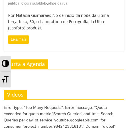
.
.
.
pública
fotografia
labfoto
olhos da rua
Por Natácia Guimarães No de início da noite da última
terça-feira, 30, o Laboratório de Fotografia da Ufba
(Labfoto) produziu
Leia mais
A
Curta a Agenda
l
A
t
l
Videos
e
t
Error type: "Too Many Requests". Error message: "Quota
r
e
exceeded for quota metric 'Search Queries' and limit 'Search
n
Queries per day' of service 'youtube.googleapis.com' for
r
consumer 'project_number:984242331618'." Domain: "global".