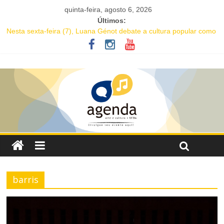
quinta-feira, agosto 6, 2026
Últimos:
Nesta sexta-feira (7), Luana Génot debate a cultura popular como
caminho para equidade racial
JAM no MAM completa 27 anos com edição dedicada a Caetano
Veloso
Academia de Letras da Bahia marca presença na Flipelô 2026
Mesa “Valoração de práticas culturais” abre o Enecult 2026
Comédia romântica “O que vem depois” reestreia na Casa Preta e
convida público a viver as aventuras de um casal na terceira
idade
barris