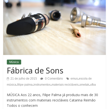
Música
Fábrica de Sons
.
21 de julho de 2015
0 Comentário
emus
escola de
.
.
.
.
.
música
filipe palma
instrumentos
materiais recicláveis
smetak
ufba
MÚSICA Aos 22 anos, Filipe Palma já produziu mais de 30
instrumentos com materiais recicláveis Catarina Reimão
Todos o conhecem