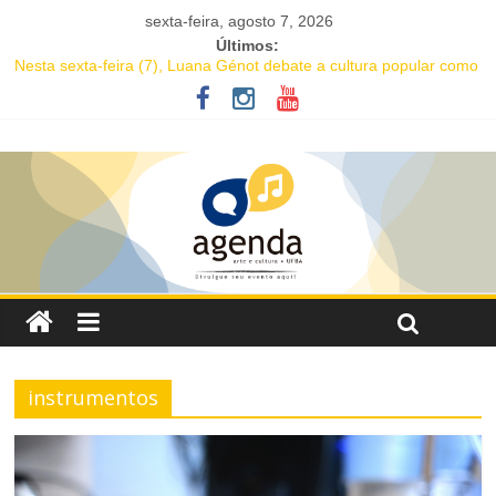
sexta-feira, agosto 7, 2026
Últimos:
Nesta sexta-feira (7), Luana Génot debate a cultura popular como
caminho para equidade racial
JAM no MAM completa 27 anos com edição dedicada a Caetano
Veloso
Academia de Letras da Bahia marca presença na Flipelô 2026
Mesa “Valoração de práticas culturais” abre o Enecult 2026
Comédia romântica “O que vem depois” reestreia na Casa Preta e
convida público a viver as aventuras de um casal na terceira
idade
instrumentos