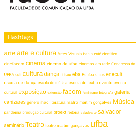
F
t
o
e
n
Hashtags
t
arte e cultura
arte
e
Artes Visuais
bahia
café científico
cinema
cinefacom
cinema da ufba
cinemas em rede
Congresso da
cultura
dança
eba
enecult
UFBA
cult
emus
debate
Edufba
escola de dança
evento
escola de teatro
evento
escola de música
facom
exposição
galeria
cultural
extensão
feminismo
fotografia
Música
canizares
mafro
ihac
martim gonçalves
gênero
literatura
salvador
proext
pandemia
produção cultural
reitoria
saladearte
ufba
Teatro
seminário
teatro martim gonçalves