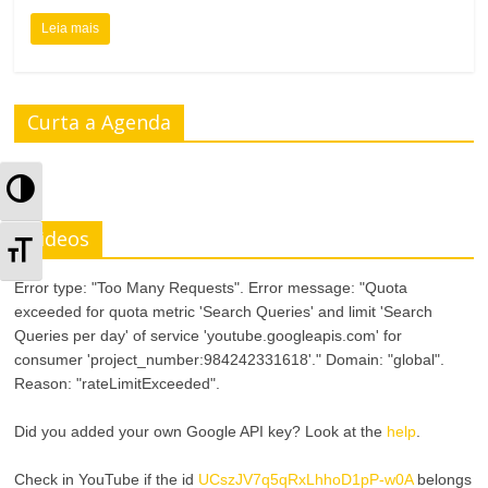
Leia mais
Curta a Agenda
A
l
Videos
A
t
Error type: "Too Many Requests". Error message: "Quota
l
exceeded for quota metric 'Search Queries' and limit 'Search
e
t
Queries per day' of service 'youtube.googleapis.com' for
r
consumer 'project_number:984242331618'." Domain: "global".
e
Reason: "rateLimitExceeded".
n
r
Did you added your own Google API key? Look at the
help
.
a
n
Check in YouTube if the id
UCszJV7q5qRxLhhoD1pP-w0A
belongs