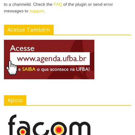
r
to a channelid. Check the
FAQ
of the plugin or send error
a
messages to
support
.
A
r
l
Acesse Também
T
t
a
o
m
C
a
o
n
n
h
t
Apoio
o
r
d
a
a
s