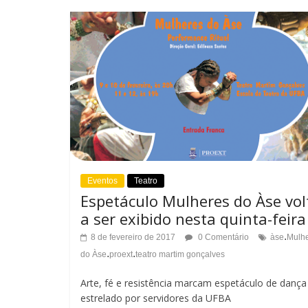
o
m
C
a
o
n
n
h
t
o
r
d
a
Eventos
Teatro
a
Espetáculo Mulheres do Àse vol
s
a ser exibido nesta quinta-feira
F
t
.
8 de fevereiro de 2017
0 Comentário
àse
Mulh
o
.
.
do Àse
proext
teatro martim gonçalves
e
n
Arte, fé e resistência marcam espetáculo de dança
estrelado por servidores da UFBA
t