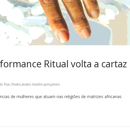
formance Ritual volta a cartaz
.
.
do Àse
Teatro
teatro martim gonçalves
tências de mulheres que atuam nas religiões de matrizes africanas