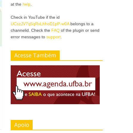
at the
help
.
Check in YouTube if the id
UCszJV7q5qRxLhhoD1pP-w0A
belongs to a
channelid. Check the
FAQ
of the plugin or send
error messages to
support
.
Acesse Também
Apoio