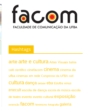
Hashtags
arte e cultura
arte
Artes Visuais
bahia
cinema
cinefacom
cinema da
café científico
ufba
cinemas em rede
Congresso da UFBA
cult
cultura
dança
eba
emus
debate
Edufba
enecult
escola de dança
escola
escola de música
exposição
evento
de teatro
evento cultural
facom
galeria
extensão
feminismo
fotografia