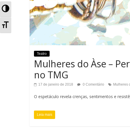
A
l
A
t
l
e
t
r
Teatro
e
Mulheres do Àse – Per
n
r
no TMG
a
n
17 de janeiro de 2018
0 Comentário
Mulheres 
r
a
O espetáculo revela crenças, sentimentos e resis
A
r
l
Leia mais
T
t
a