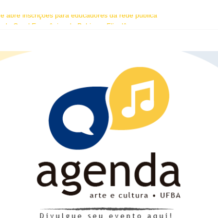
dade abre inscrições para educadores da rede pública
 do Coral Ecumênico da Bahia na Flipelô
homenagem ao dia do Rap Nacional
oreano Junho Chu estão entre as atrações deste fim de semana da Fes
ente da Vila Sul do Goethe-Institut e programação gratuita de cinema 