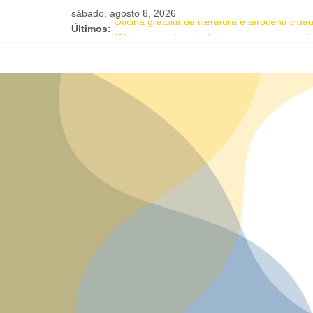
sábado, agosto 8, 2026
Últimos:
Oficina gratuita de literatura e afrocentrici
Música e solidariedade se unem em concerto
Salvador recebe evento de celebração em 
Tuca Fernandes, Buja Ferreira e o cantor c
Projeto Órbita estreia em Salvador com resid