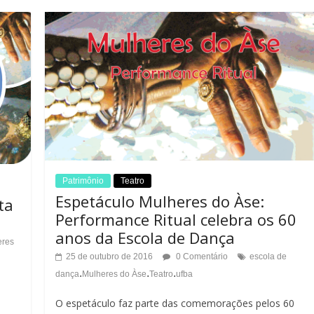
Patrimônio
Teatro
Espetáculo Mulheres do Àse:
ta
Performance Ritual celebra os 60
anos da Escola de Dança
eres
25 de outubro de 2016
0 Comentário
escola de
.
.
.
dança
Mulheres do Àse
Teatro
ufba
O espetáculo faz parte das comemorações pelos 60