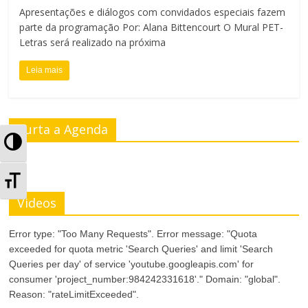
Apresentações e diálogos com convidados especiais fazem
parte da programação Por: Alana Bittencourt O Mural PET-
Letras será realizado na próxima
Leia mais
Curta a Agenda
A
l
A
t
Videos
l
e
t
Error type: "Too Many Requests". Error message: "Quota
exceeded for quota metric 'Search Queries' and limit 'Search
r
e
Queries per day' of service 'youtube.googleapis.com' for
n
consumer 'project_number:984242331618'." Domain: "global".
r
Reason: "rateLimitExceeded".