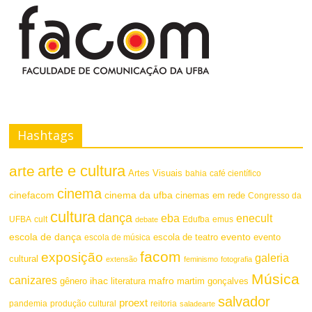
a
s
F
t
o
e
n
t
Hashtags
e
arte e cultura
arte
Artes Visuais
bahia
café científico
cinema
cinefacom
cinema da ufba
cinemas em rede
Congresso da
cultura
dança
eba
enecult
UFBA
cult
emus
debate
Edufba
escola de dança
evento
escola de teatro
evento
escola de música
facom
exposição
galeria
cultural
extensão
feminismo
fotografia
Música
canizares
mafro
ihac
martim gonçalves
gênero
literatura
salvador
proext
pandemia
produção cultural
reitoria
saladearte