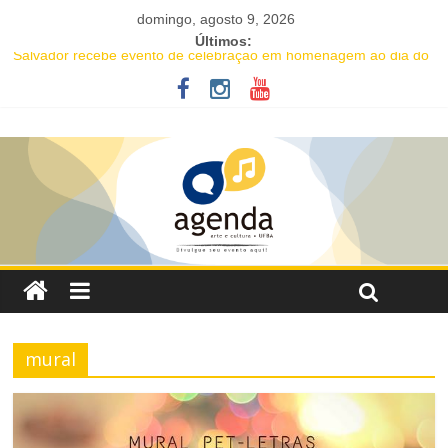
domingo, agosto 9, 2026
Últimos:
Salvador recebe evento de celebração em homenagem ao dia do
Rap Nacional
Projeto abre inscrições para oficinas gratuitas voltadas à
valorização da cultura afro-brasileira em Salvador
16ª Jornada de Dança da Bahia leva formação e espetáculo
gratuitos a quatro cidades brasileiras
IC Encontro de Artes traz Renata Carvalho com seu “Manifesto
Transpofágico” a Salvador
Música e solidariedade se unem em concerto do Coral Ecumênico
da Bahia na Flipelô
mural