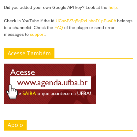
a
n
Did you added your own Google API key? Look at the
help
.
r
a
Check in YouTube if the id
UCszJV7q5qRxLhhoD1pP-w0A
belongs
A
r
to a channelid. Check the
FAQ
of the plugin or send error
messages to
support
.
l
T
t
a
Acesse Também
o
m
C
a
o
n
n
h
t
o
r
Apoio
d
a