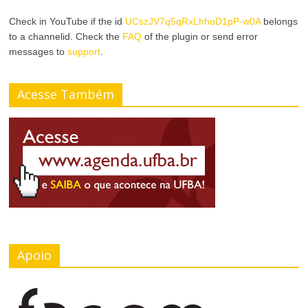
r
Check in YouTube if the id
UCszJV7q5qRxLhhoD1pP-w0A
belongs
a
to a channelid. Check the
FAQ
of the plugin or send error
A
r
messages to
support
.
l
T
Acesse Também
t
a
o
m
C
a
o
n
n
h
t
o
Apoio
r
d
a
a