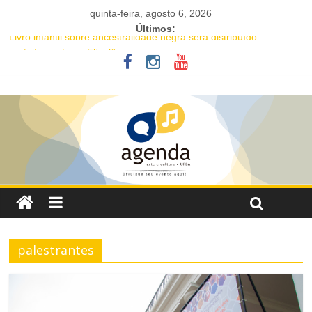
quinta-feira, agosto 6, 2026
Últimos:
Livro infantil sobre ancestralidade negra será distribuído
gratuitamente na Flipelô
Academia de Letras da Bahia marca presença na Flipelô 2026
Mesa “Valoração de práticas culturais” abre o Enecult 2026
Comédia romântica “O que vem depois” reestreia na Casa Preta e
convida público a viver as aventuras de um casal na terceira
idade
Nesta sexta-feira (7), Luana Génot debate a cultura popular como
caminho para equidade racial
palestrantes