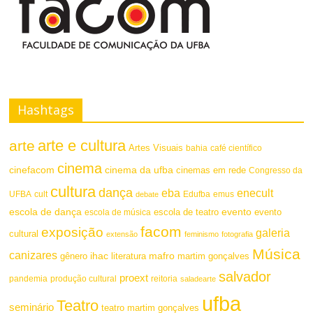
s
F
t
o
e
n
t
Hashtags
e
arte e cultura
arte
Artes Visuais
bahia
café científico
cinema
cinefacom
cinema da ufba
cinemas em rede
Congresso da
cultura
dança
eba
enecult
UFBA
cult
emus
debate
Edufba
escola de dança
evento
escola de teatro
evento
escola de música
facom
exposição
galeria
cultural
extensão
feminismo
fotografia
Música
canizares
mafro
ihac
martim gonçalves
gênero
literatura
salvador
proext
pandemia
produção cultural
reitoria
saladearte
ufba
Teatro
seminário
teatro martim gonçalves