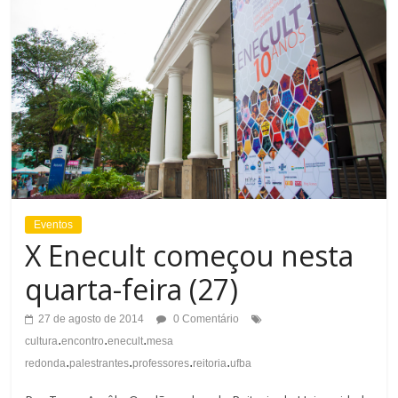
Eventos
X Enecult começou nesta
quarta-feira (27)
27 de agosto de 2014
0 Comentário
.
.
.
cultura
encontro
enecult
mesa
.
.
.
.
redonda
palestrantes
professores
reitoria
ufba