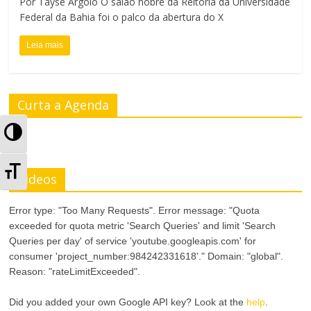
Por Tayse Argôlo O salão nobre da Reitoria da Universidade
Federal da Bahia foi o palco da abertura do X
Leia mais
Curta a Agenda
A
l
A
Videos
t
l
Error type: "Too Many Requests". Error message: "Quota
e
t
exceeded for quota metric 'Search Queries' and limit 'Search
r
Queries per day' of service 'youtube.googleapis.com' for
e
consumer 'project_number:984242331618'." Domain: "global".
n
Reason: "rateLimitExceeded".
r
a
Did you added your own Google API key? Look at the
help
.
n