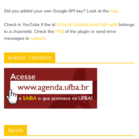
a
n
Did you added your own Google API key? Look at the
help
.
r
a
A
Check in YouTube if the id
UCszJV7q5qRxLhhoD1pP-w0A
belongs
r
to a channelid. Check the
FAQ
of the plugin or send error
l
messages to
support
.
T
t
a
Acesse Também
o
m
C
a
o
n
n
h
t
o
r
d
Apoio
a