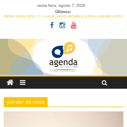
sexta-feira, agosto 7, 2026
Últimos:
Nesta sexta-feira (7), Luana Génot debate a cultura popular como
caminho para equidade racial
JAM no MAM completa 27 anos com edição dedicada a Caetano
Veloso
Academia de Letras da Bahia marca presença na Flipelô 2026
Mesa “Valoração de práticas culturais” abre o Enecult 2026
Comédia romântica “O que vem depois” reestreia na Casa Preta e
convida público a viver as aventuras de um casal na terceira
idade
perder de vista