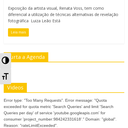
Exposição da artista visual, Renata Voss, tem como
diferencial a utilização de técnicas alternativas de revelação
fotográfica Luiza Leão Está
Leia mais
Curta a Agenda
A
l
A
t
l
Videos
e
t
Error type: "Too Many Requests". Error message: "Quota
r
exceeded for quota metric 'Search Queries' and limit 'Search
e
Queries per day' of service 'youtube.googleapis.com' for
n
consumer 'project_number:984242331618'." Domain: "global".
r
Reason: "rateLimitExceeded".