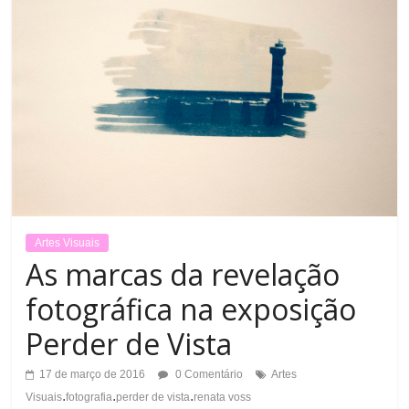
Artes Visuais
As marcas da revelação
fotográfica na exposição
Perder de Vista
17 de março de 2016
0 Comentário
Artes
.
.
.
Visuais
fotografia
perder de vista
renata voss