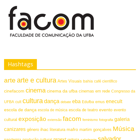
a
s
F
t
o
e
n
t
Hashtags
e
arte e cultura
arte
Artes Visuais
bahia
café científico
cinema
cinefacom
cinema da ufba
cinemas em rede
Congresso da
cultura
dança
eba
enecult
UFBA
cult
emus
debate
Edufba
escola de dança
evento
escola de teatro
evento
escola de música
facom
exposição
galeria
cultural
extensão
feminismo
fotografia
Música
canizares
mafro
ihac
martim gonçalves
gênero
literatura
salvador
proext
pandemia
produção cultural
reitoria
saladearte