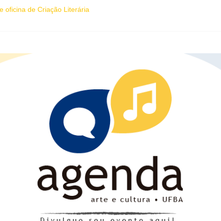
 oficina de Criação Literária
ica “O que vem depois” reestreia na Casa Preta e convida público a v
ira (7), Luana Génot debate a cultura popular como caminho para equi
sobre ancestralidade negra será distribuído gratuitamente na Flipelô
ne artistas, influenciadores e empreendedores LGBTQIAPN+ para forta