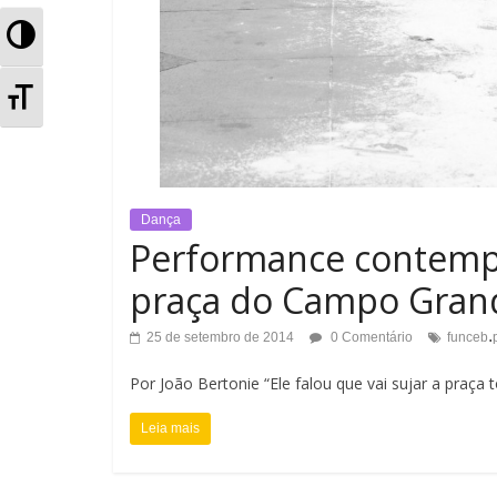
A
l
A
t
l
e
t
r
Dança
e
Performance contempo
n
r
praça do Campo Gran
a
n
.
25 de setembro de 2014
0 Comentário
funceb
r
a
Por João Bertonie “Ele falou que vai sujar a praça
A
r
Leia mais
l
T
t
a