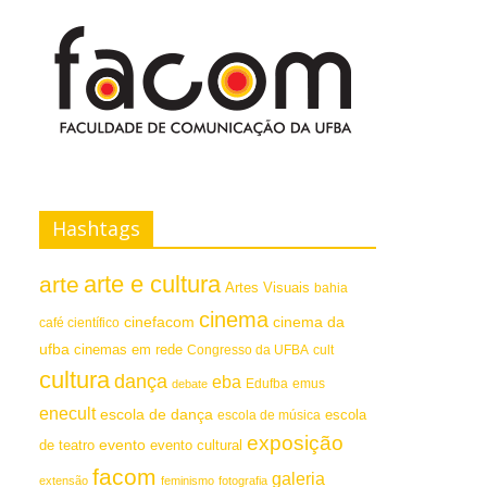
Hashtags
arte e cultura
arte
Artes Visuais
bahia
cinema
cinefacom
cinema da
café científico
ufba
cinemas em rede
Congresso da UFBA
cult
cultura
dança
eba
emus
debate
Edufba
enecult
escola de dança
escola
escola de música
exposição
evento
de teatro
evento cultural
facom
galeria
extensão
feminismo
fotografia