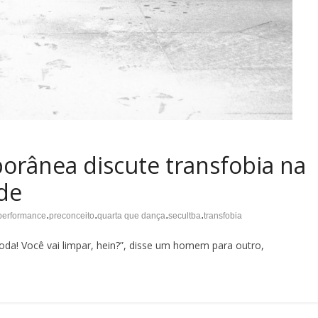
rânea discute transfobia na
de
.
.
.
.
performance
preconceito
quarta que dança
secultba
transfobia
 toda! Você vai limpar, hein?”, disse um homem para outro,