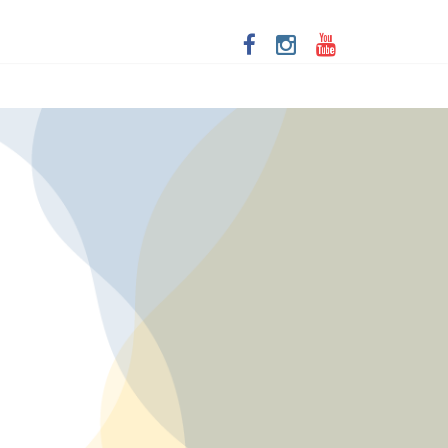
iver as aventuras de um casal na terceira idade
dade racial
lecer a economia criativa em Salvador