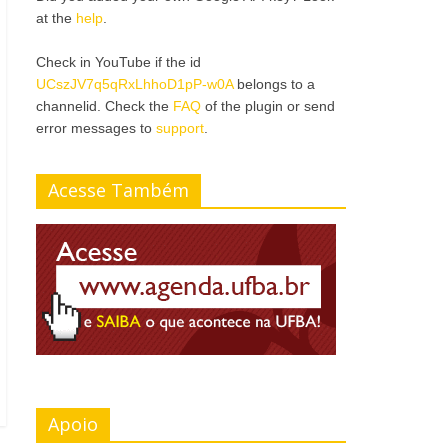
at the
help
.
Check in YouTube if the id
UCszJV7q5qRxLhhoD1pP-w0A
belongs to a
channelid. Check the
FAQ
of the plugin or send
error messages to
support
.
Acesse Também
Apoio