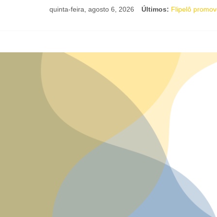
quinta-feira, agosto 6, 2026
Últimos:
Flipelô promove
Comédia românt
Nesta sexta-fe
Livro infantil 
Maracutaia reú