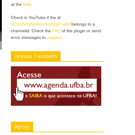
at the
help
.
Check in YouTube if the id
UCszJV7q5qRxLhhoD1pP-w0A
belongs to a
channelid. Check the
FAQ
of the plugin or send
error messages to
support
.
Acesse Também
Apoio