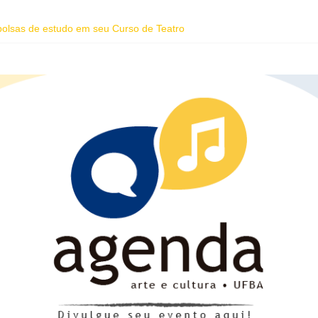
 bolsas de estudo em seu Curso de Teatro
homenagem ao dia do Rap Nacional
oreano Junho Chu estão entre as atrações deste fim de semana da Fes
ente da Vila Sul do Goethe-Institut e programação gratuita de cinema 
dade abre inscrições para educadores da rede pública