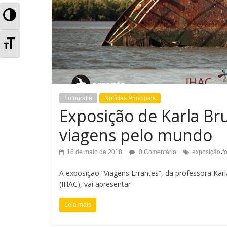
A
l
A
t
l
e
t
r
Fotografia
Notícias Principais
e
Exposição de Karla Br
n
r
viagens pelo mundo
a
n
.
16 de maio de 2018
0 Comentário
exposição
f
r
a
A exposição “Viagens Errantes”, da professora Kar
A
r
(IHAC), vai apresentar
l
T
Leia mais
t
a