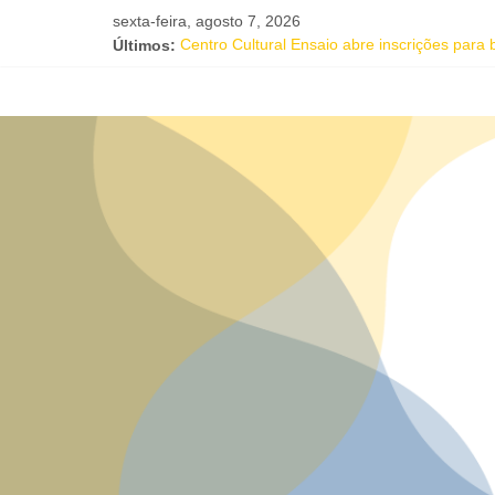
sexta-feira, agosto 7, 2026
Últimos:
Centro Cultural Ensaio abre inscrições para
Salvador recebe evento de celebração em 
Tuca Fernandes, Buja Ferreira e o cantor c
Projeto Órbita estreia em Salvador com resid
Oficina gratuita de literatura e afrocentrici