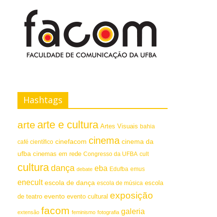
Hashtags
arte e cultura
arte
Artes Visuais
bahia
cinema
cinefacom
cinema da
café científico
ufba
cinemas em rede
Congresso da UFBA
cult
cultura
dança
eba
emus
debate
Edufba
enecult
escola de dança
escola
escola de música
exposição
evento
de teatro
evento cultural
facom
galeria
extensão
feminismo
fotografia