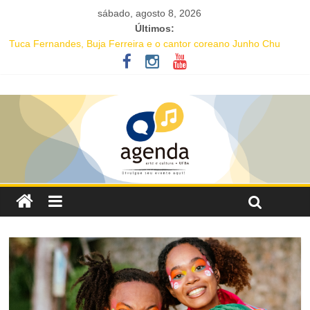
sábado, agosto 8, 2026
Últimos:
Tuca Fernandes, Buja Ferreira e o cantor coreano Junho Chu
estão entre as atrações deste fim de semana da Festa de Santa
Dulce dos Pobres
16ª Jornada de Dança da Bahia leva formação e espetáculo
gratuitos a quatro cidades brasileiras
IC Encontro de Artes traz Renata Carvalho com seu “Manifesto
Transpofágico” a Salvador
Música e solidariedade se unem em concerto do Coral Ecumênico
da Bahia na Flipelô
Salvador recebe evento de celebração em homenagem ao dia do
Rap Nacional