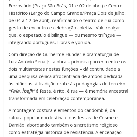
Ferroviário (Praça São Brás, 01 e 02 de abril) e Centro
Histórico (Largo do Campo Grande/Praça Dois de Julho,
de 04 a 12 de abril), reafirmando o teatro de rua como
gesto de encontro e celebração coletiva. Vale realçar
que, o espetáculo é bilíngue — ou mesmo trilíngue —
integrando português, Libras e yorubá.
Com direção de Guilherme Hunder e dramaturgia de
Luiz Antônio Sena Jr., a obra – primeira parceria entre os
dois multiartistas nestas funções – dá continuidade a
uma pesquisa cênica afrocentrada de ambos dedicada
às infâncias, à tradição oral e às pedagogias do terreiro.
“Fala, Ìbejì!”
é festa, é rito, é rua — é memória ancestral
transformada em celebração contemporânea.
A montagem costura elementos do candomblé, da
cultura popular nordestina e das festas de Cosme e
Damião, abordando também o sincretismo religioso
como estratégia histórica de resistência. A encenação