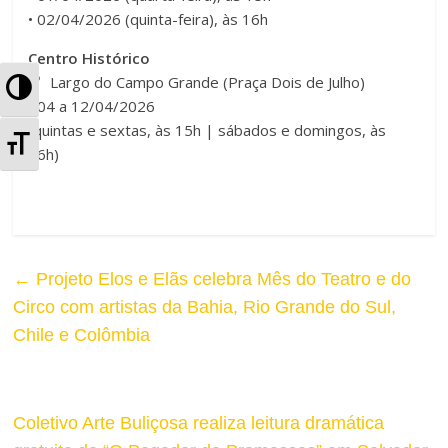
• 02/04/2026 (quinta-feira), às 16h
Centro Histórico
Largo do Campo Grande (Praça Dois de Julho)
A
• 04 a 12/04/2026
l
(quintas e sextas, às 15h | sábados e domingos, às
A
16h)
t
l
e
t
r
e
←
Projeto Elos e Elãs celebra Mês do Teatro e do
n
r
Circo com artistas da Bahia, Rio Grande do Sul,
a
Chile e Colômbia
n
r
a
A
r
Coletivo Arte Buliçosa realiza leitura dramática