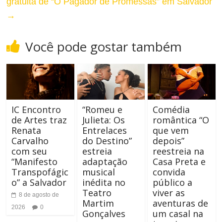
l
gratuita de “O Pagador de Promessas” em Salvador
T
→
t
a
o
Você pode gostar também
m
C
a
o
n
n
h
IC Encontro
“Romeu e
Comédia
t
de Artes traz
Julieta: Os
romântica “O
o
Renata
Entrelaces
que vem
r
Carvalho
do Destino”
depois”
d
com seu
estreia
reestreia na
a
“Manifesto
adaptação
Casa Preta e
a
Transpofágic
musical
convida
s
o” a Salvador
inédita no
público a
F
Teatro
viver as
8 de agosto de
t
Martim
aventuras de
o
2026
0
Gonçalves
um casal na
e