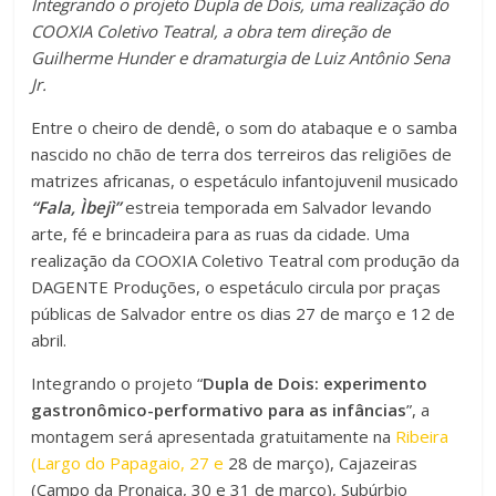
Integrando o projeto Dupla de Dois, uma realização do
c
tt
at
m
COOXIA Coletivo Teatral, a obra tem direção de
e
er
s
p
Guilherme Hunder e dramaturgia de Luiz Antônio Sena
b
A
ar
Jr.
o
p
til
Entre o cheiro de dendê, o som do atabaque e o samba
nascido no chão de terra dos terreiros das religiões de
o
p
h
matrizes africanas, o espetáculo infantojuvenil musicado
k
ar
“Fala, Ìbejì”
estreia temporada em Salvador levando
arte, fé e brincadeira para as ruas da cidade. Uma
realização da COOXIA Coletivo Teatral com produção da
DAGENTE Produções, o espetáculo circula por praças
públicas de Salvador entre os dias 27 de março e 12 de
abril.
Integrando o projeto “
Dupla de Dois: experimento
gastronômico-performativo para as infâncias
”, a
montagem será apresentada gratuitamente na
Ribeira
(Largo do Papagaio, 27 e
28 de março), Cajazeiras
(Campo da Pronaica, 30 e 31 de março), Subúrbio