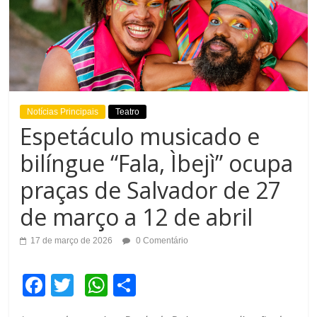
Notícias Principais
Teatro
Espetáculo musicado e
bilíngue “Fala, Ìbejì” ocupa
praças de Salvador de 27
de março a 12 de abril
17 de março de 2026
0 Comentário
F
T
W
C
a
wi
h
o