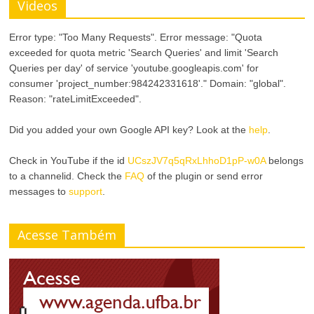
Videos
Error type: "Too Many Requests". Error message: "Quota
exceeded for quota metric 'Search Queries' and limit 'Search
Queries per day' of service 'youtube.googleapis.com' for
consumer 'project_number:984242331618'." Domain: "global".
Reason: "rateLimitExceeded".
Did you added your own Google API key? Look at the
help
.
Check in YouTube if the id
UCszJV7q5qRxLhhoD1pP-w0A
belongs
to a channelid. Check the
FAQ
of the plugin or send error
messages to
support
.
Acesse Também