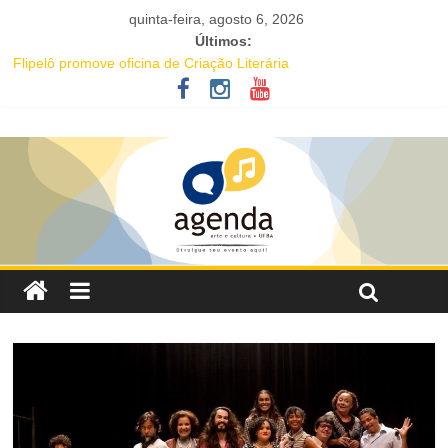
quinta-feira, agosto 6, 2026
Últimos:
Flipelô promove oficina de Criação Literária
Comédia romântica “O que vem depois” reestreia na Casa Preta e
convida público a viver as aventuras de um casal na terceira
idade
Nesta sexta-feira (7), Luana Génot debate a cultura popular como
caminho para equidade racial
Livro infantil sobre ancestralidade negra será distribuído
gratuitamente na Flipelô
Maracutaia reúne artistas, influenciadores e empreendedores
LGBTQIAPN+ para fortalecer a economia criativa em Salvador