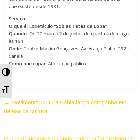
que existe desde 1981.
Serviço
O que é:
Espetáculo
“Sob as Tetas da Loba”
Quando:
De 22 maio à 2 de junho, de quarta à domingo,
às 19h
Onde:
Teatro Martim Gonçalves, Av. Araújo Pinho, 292 –
Canela
Como participar:
Aberto ao público
A
l
A
t
l
←
Movimento Cultura Bahia lança campanha em
e
defesa da cultura
t
r
e
n
r
Grupo de gestoras baianas participará de evento de