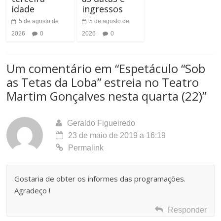
a
idade
ingressos
a
5 de agosto de
5 de agosto de
s
F
2026
0
2026
0
t
o
e
Um comentário em “
Espetáculo “Sob
n
as Tetas da Loba” estreia no Teatro
t
Martim Gonçalves nesta quarta (22)
”
e
Geraldo Figueiredo
23 de maio de 2019 a 16:19
Permalink
Gostaria de obter os informes das programações.
Agradeço !
Responder