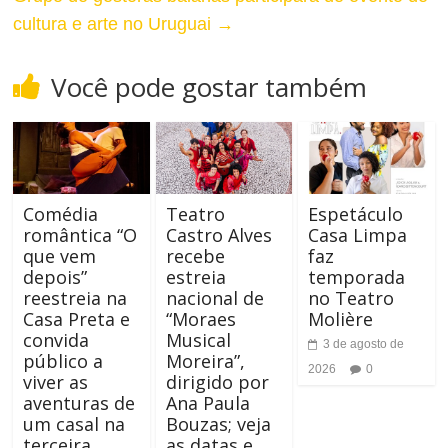
a
cultura e arte no Uruguai
→
n
r
a
Você pode gostar também
A
r
l
T
t
a
Comédia
Teatro
Espetáculo
o
romântica “O
Castro Alves
Casa Limpa
m
que vem
recebe
faz
C
a
depois”
estreia
temporada
reestreia na
nacional de
no Teatro
o
n
Casa Preta e
“Moraes
Molière
convida
Musical
n
3 de agosto de
h
público a
Moreira”,
2026
0
t
viver as
dirigido por
o
aventuras de
Ana Paula
r
um casal na
Bouzas; veja
d
terceira
as datas e