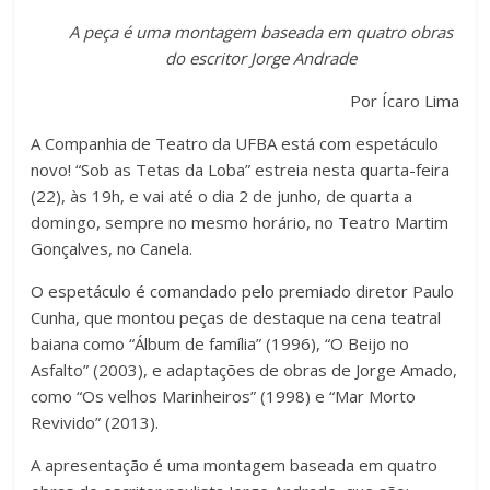
a
wi
h
o
A peça é uma montagem baseada em quatro obras
c
tt
at
m
do escritor Jorge Andrade
e
er
s
p
Por Ícaro Lima
b
A
ar
A Companhia de Teatro da UFBA está com espetáculo
o
p
til
novo! “Sob as Tetas da Loba” estreia nesta quarta-feira
o
p
h
(22), às 19h, e vai até o dia 2 de junho, de quarta a
k
ar
domingo,
sempre no mesmo horário, no Teatro Martim
Gonçalves, no Canela.
O espetáculo é comandado pelo premiado diretor Paulo
Cunha, que montou peças de destaque na cena teatral
baiana como “Álbum de família” (1996), “O Beijo no
Asfalto” (2003), e adaptações de obras de Jorge Amado,
como “Os velhos Marinheiros” (1998) e “Mar Morto
Revivido” (2013).
A apresentação é uma montagem baseada em quatro