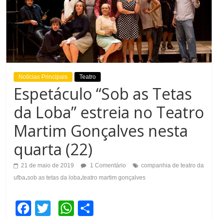
Notícias Principais
Teatro
Espetáculo “Sob as Tetas
da Loba” estreia no Teatro
Martim Gonçalves nesta
quarta (22)
21 de maio de 2019
1 Comentário
companhia de teatro da
.
.
ufba
sob as tetas da loba
teatro martim gonçalves
F
T
W
C