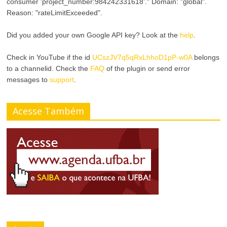
consumer 'project_number:984242331618'." Domain: "global".
Reason: "rateLimitExceeded".
Did you added your own Google API key? Look at the
help
.
Check in YouTube if the id
UCszJV7q5qRxLhhoD1pP-w0A
belongs
to a channelid. Check the
FAQ
of the plugin or send error
messages to
support
.
Acesse Também