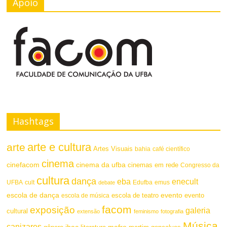
Apoio
Hashtags
arte e cultura
arte
Artes Visuais
bahia
café científico
cinema
cinefacom
cinema da ufba
cinemas em rede
Congresso da
cultura
dança
eba
enecult
UFBA
cult
emus
debate
Edufba
escola de dança
evento
escola de teatro
evento
escola de música
facom
exposição
galeria
cultural
extensão
feminismo
fotografia
Música
canizares
mafro