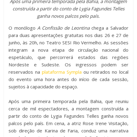
Após uma primeira temporada pela Bahia, a montagem
c
tt
at
m
construída a partir do conto de Lygia Fagundes Telles
e
er
s
p
ganha novos palcos pelo país.
b
A
ar
O monólogo
A Confissão de Leontina
chega a Salvador
o
p
til
para duas apresentações gratuitas nos dias 26 e 27 de
junho, às 20h, no Teatro SESI Rio Vermelho. As sessões
o
p
h
integram a nova etapa de circulação nacional do
k
ar
espetáculo, que percorrerá estados das regiões
Nordeste e Sudeste. Os ingressos podem ser
reservados na
plataforma Sympla
ou retirados no local
do evento uma hora antes do início de cada sessão,
sujeitos à capacidade do espaço.
Após uma primeira temporada pela Bahia, que reuniu
cerca de mil espectadores, a montagem construída a
partir do conto de Lygia Fagundes Telles ganha novos
palcos pelo país. Em cena, a atriz Rose Irene Visitação,
sob direção de Karina de Faria, conduz uma narrativa