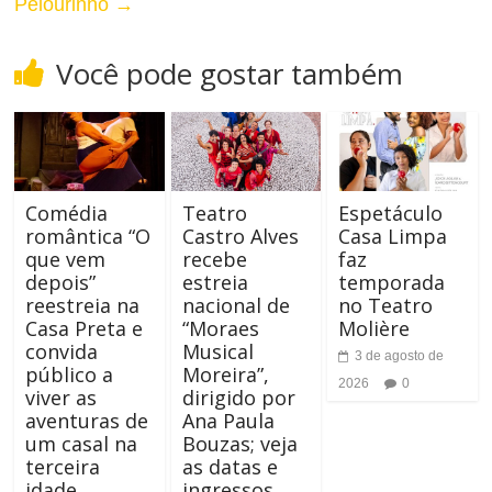
e
Pelourinho
→
t
r
e
Você pode gostar também
n
r
a
n
r
a
Comédia
Teatro
Espetáculo
A
romântica “O
Castro Alves
Casa Limpa
r
que vem
recebe
faz
l
depois”
estreia
temporada
T
reestreia na
nacional de
no Teatro
t
a
Casa Preta e
“Moraes
Molière
convida
Musical
o
3 de agosto de
m
público a
Moreira”,
2026
0
viver as
dirigido por
C
a
aventuras de
Ana Paula
o
um casal na
Bouzas; veja
n
terceira
as datas e
n
idade
ingressos