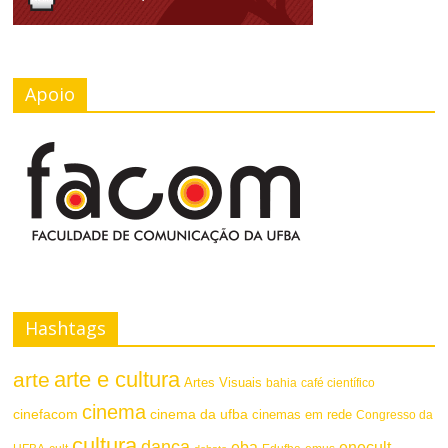
Apoio
Hashtags
arte e cultura
arte
Artes Visuais
bahia
café científico
cinema
cinefacom
cinema da ufba
cinemas em rede
Congresso da
cultura
dança
eba
enecult