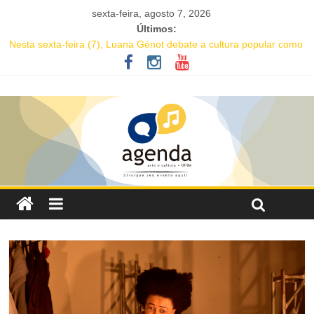
sexta-feira, agosto 7, 2026
Últimos:
Nesta sexta-feira (7), Luana Génot debate a cultura popular como
caminho para equidade racial
JAM no MAM completa 27 anos com edição dedicada a Caetano
Veloso
Academia de Letras da Bahia marca presença na Flipelô 2026
Mesa “Valoração de práticas culturais” abre o Enecult 2026
Comédia romântica “O que vem depois” reestreia na Casa Preta e
convida público a viver as aventuras de um casal na terceira
idade