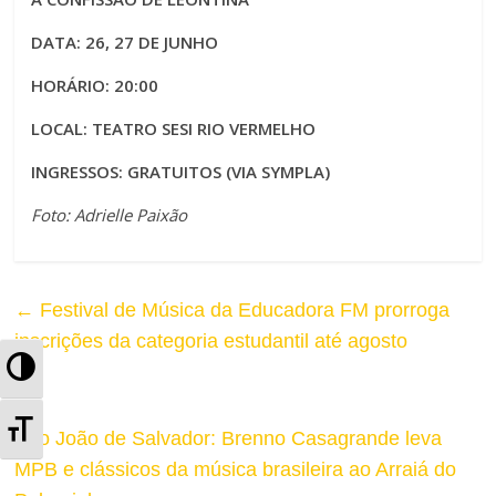
DATA: 26, 27 DE JUNHO
HORÁRIO: 20:00
LOCAL: TEATRO SESI RIO VERMELHO
INGRESSOS: GRATUITOS (VIA SYMPLA)
Foto: Adrielle Paixão
←
Festival de Música da Educadora FM prorroga
inscrições da categoria estudantil até agosto
A
l
A
São João de Salvador: Brenno Casagrande leva
t
l
MPB e clássicos da música brasileira ao Arraiá do