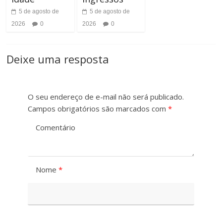
h
5 de agosto de
5 de agosto de
t
o
2026
0
2026
0
r
d
a
Deixe uma resposta
a
s
F
t
O seu endereço de e-mail não será publicado.
o
Campos obrigatórios são marcados com
*
e
n
Comentário
t
e
Nome
*