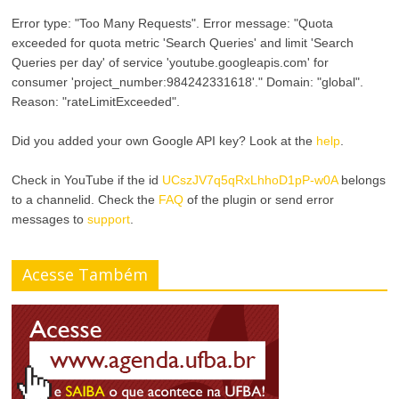
Error type: "Too Many Requests". Error message: "Quota
exceeded for quota metric 'Search Queries' and limit 'Search
Queries per day' of service 'youtube.googleapis.com' for
consumer 'project_number:984242331618'." Domain: "global".
Reason: "rateLimitExceeded".
Did you added your own Google API key? Look at the
help
.
Check in YouTube if the id
UCszJV7q5qRxLhhoD1pP-w0A
belongs
to a channelid. Check the
FAQ
of the plugin or send error
messages to
support
.
Acesse Também