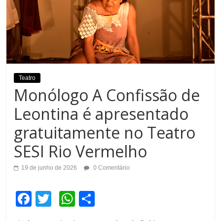
Teatro
Monólogo A Confissão de
Leontina é apresentado
gratuitamente no Teatro
SESI Rio Vermelho
19 de junho de 2026
0 Comentário
F
T
W
C
a
wi
h
o