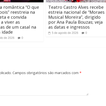
a romântica “O que
Teatro Castro Alves recebe
ois” reestreia na
estreia nacional de “Moraes
eta e convida
Musical Moreira”, dirigido
 a viver as
por Ana Paula Bouzas; veja
as de um casal na
as datas e ingressos
a idade
5 de agosto de 2026
0
sto de 2026
0
licado.
Campos obrigatórios são marcados com
*