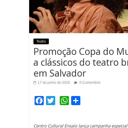
Teatro
Promoção Copa do Mun
a clássicos do teatro 
em Salvador
17 de junho de 2026
0 Comentário
F
T
W
C
a
wi
h
o
c
tt
at
m
Centro Cultural Ensaio lança campanha especia