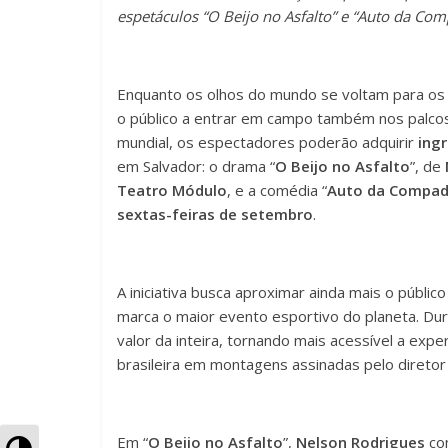
e
er
s
p
espetáculos “O Beijo no Asfalto” e “Auto da Co
b
A
ar
o
p
til
o
p
h
Enquanto os olhos do mundo se voltam para os 
o público a entrar em campo também nos palcos
k
ar
mundial, os espectadores poderão adquirir
ingr
em Salvador: o drama “
O Beijo no Asfalto
”, de
Teatro Módulo
, e a comédia “
Auto da Compad
sextas-feiras de setembro
.
A iniciativa busca aproximar ainda mais o públic
marca o maior evento esportivo do planeta. Dur
valor da inteira, tornando mais acessível a exp
brasileira em montagens assinadas pelo diretor
Em “
O Beijo no Asfalto
”,
Nelson Rodrigues
con