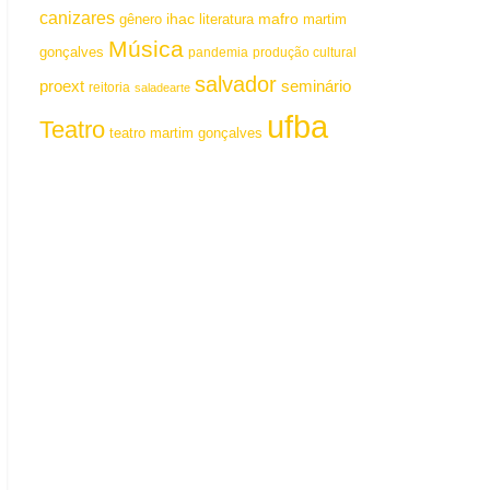
canizares
mafro
ihac
martim
gênero
literatura
Música
gonçalves
pandemia
produção cultural
salvador
proext
seminário
reitoria
saladearte
ufba
Teatro
teatro martim gonçalves