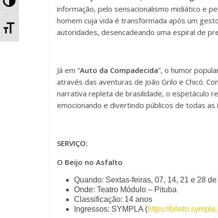
A
informação, pelo sensacionalismo midiático e pe
l
homem cuja vida é transformada após um gesto 
A
autoridades, desencadeando uma espiral de pre
t
l
e
t
Já em “
Auto da Compadecida
”, o humor popular
r
através das aventuras de João Grilo e Chicó. C
e
narrativa repleta de brasilidade, o espetáculo 
n
r
emocionando e divertindo públicos de todas as
a
n
r
a
SERVIÇO:
A
O Beijo no Asfalto
r
l
Quando: Sextas-feiras, 07, 14, 21 e 28 de
T
Onde: Teatro Módulo – Pituba
t
Classificação: 14 anos
a
Ingressos: SYMPLA (
https://bileto.sympl
o