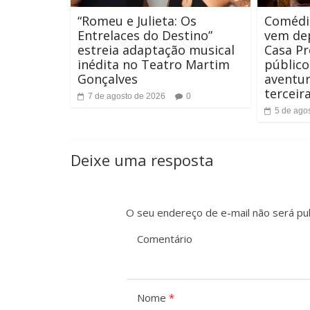
“Romeu e Julieta: Os
Comédi
Entrelaces do Destino”
vem dep
estreia adaptação musical
Casa Pr
inédita no Teatro Martim
público
Gonçalves
aventur
terceir
7 de agosto de 2026
0
5 de ago
Deixe uma resposta
O seu endereço de e-mail não será pub
Comentário
Nome
*