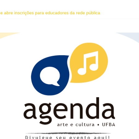
ente da Vila Sul do Goethe-Institut e programação gratuita de cinema 
dade abre inscrições para educadores da rede pública
 do Coral Ecumênico da Bahia na Flipelô
homenagem ao dia do Rap Nacional
oreano Junho Chu estão entre as atrações deste fim de semana da Fes