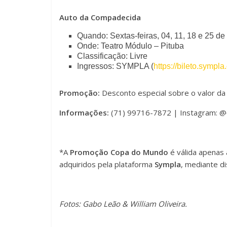
m
C
Auto da Compadecida
a
o
Quando: Sextas-feiras, 04, 11, 18 e 25 de
n
Onde: Teatro Módulo – Pituba
n
Classificação: Livre
h
Ingressos: SYMPLA (
https://bileto.sympl
t
o
Promoção:
Desconto especial sobre o valor da
r
d
Informações:
(71) 99716-7872 | Instagram: 
a
a
s
F
*A
Promoção Copa do Mundo
é válida apenas 
t
adquiridos pela plataforma
Sympla
, mediante di
o
e
n
Fotos: Gabo Leão & William Oliveira.
t