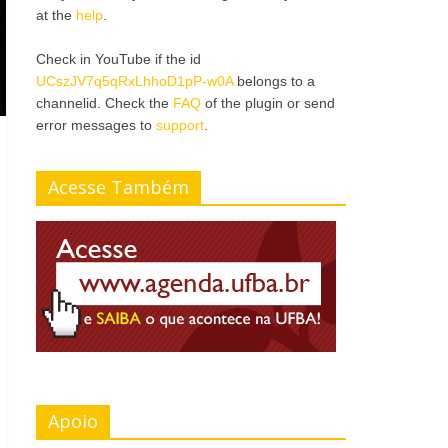
at the
help
.
Check in YouTube if the id
UCszJV7q5qRxLhhoD1pP-w0A
belongs to a
channelid. Check the
FAQ
of the plugin or send
error messages to
support
.
Acesse Também
Apoio