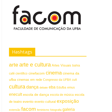
Hashtags
arte e cultura
arte
Artes Visuais
bahia
cinema
cinefacom
cinema da
café científico
ufba
cinemas em rede
Congresso da UFBA
cult
cultura
dança
eba
emus
debate
Edufba
enecult
escola de dança
escola
escola de música
exposição
evento
de teatro
evento cultural
facom
galeria
extensão
feminismo
fotografia