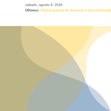
sábado, agosto 8, 2026
Projeto Órbita estreia em Salvador com resid
Últimos:
Oficina gratuita de literatura e afrocentrici
Música e solidariedade se unem em concerto
Salvador recebe evento de celebração em 
Tuca Fernandes, Buja Ferreira e o cantor c