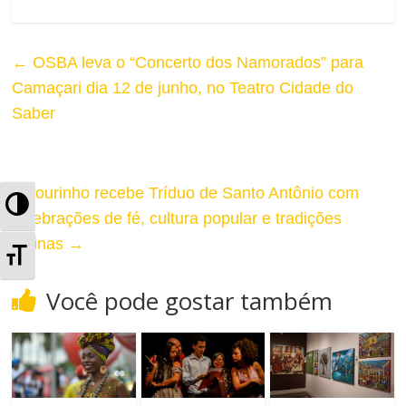
←
OSBA leva o “Concerto dos Namorados” para
Camaçari dia 12 de junho, no Teatro Cidade do
Saber
Pelourinho recebe Tríduo de Santo Antônio com
A
celebrações de fé, cultura popular e tradições
l
juninas
→
A
t
l
Você pode gostar também
e
t
r
e
n
r