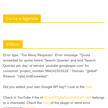
Curta a Agenda
Videos
Error type: "Too Many Requests". Error message: "Quota
exceeded for quota metric 'Search Queries' and limit 'Search
Queries per day' of service 'youtube.googleapis.com' for
consumer 'project_number:984242331618'." Domain: "global".
Reason: "rateLimitExceeded".
Did you added your own Google API key? Look at the
help
.
Check in YouTube if the id
UCszJV7q5qRxLhhoD1pP-w0A
belongs
to a channelid. Check the
FAQ
of the plugin or send error
messages to
support
.