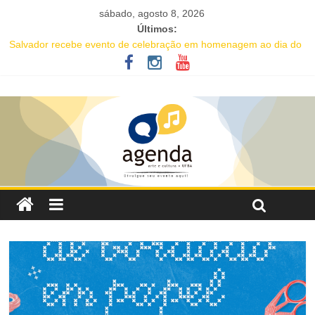
sábado, agosto 8, 2026
Últimos:
Salvador recebe evento de celebração em homenagem ao dia do
Rap Nacional
Projeto abre inscrições para oficinas gratuitas voltadas à
valorização da cultura afro-brasileira em Salvador
16ª Jornada de Dança da Bahia leva formação e espetáculo
gratuitos a quatro cidades brasileiras
IC Encontro de Artes traz Renata Carvalho com seu “Manifesto
Transpofágico” a Salvador
Música e solidariedade se unem em concerto do Coral Ecumênico
da Bahia na Flipelô