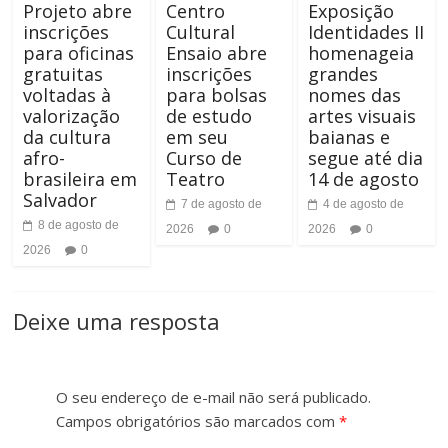
Projeto abre
Centro
Exposição
a
n
inscrições
Cultural
Identidades II
para oficinas
Ensaio abre
homenageia
r
a
gratuitas
inscrições
grandes
voltadas à
para bolsas
nomes das
A
r
valorização
de estudo
artes visuais
l
da cultura
em seu
baianas e
T
afro-
Curso de
segue até dia
t
brasileira em
Teatro
14 de agosto
a
Salvador
7 de agosto de
4 de agosto de
o
8 de agosto de
m
2026
0
2026
0
2026
0
C
a
o
n
Deixe uma resposta
n
h
t
o
O seu endereço de e-mail não será publicado.
r
Campos obrigatórios são marcados com
*
d