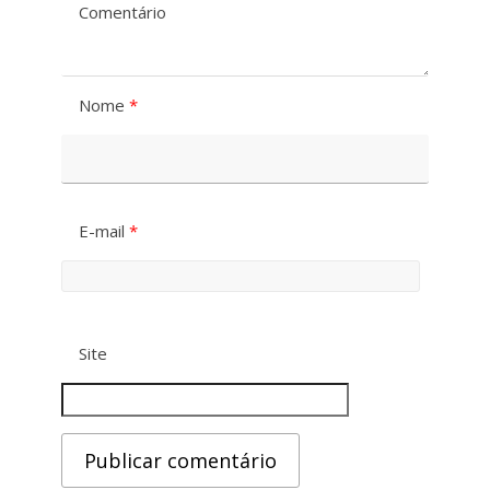
a
Comentário
a
s
F
t
Nome
*
o
e
n
t
E-mail
*
e
Site