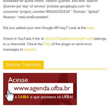
exceeded for quota metric 'Search Queries' and limit 'Search
Queries per day' of service 'youtube.googleapis.com' for
consumer 'project_number:984242331618'." Domain: "global".
Reason: "rateLimitExceeded".
Did you added your own Google API key? Look at the
help
.
Check in YouTube if the id
UCszJV7q5qRxLhhoD1pP-w0A
belongs
to a channelid. Check the
FAQ
of the plugin or send error
messages to
support
.
Acesse Também