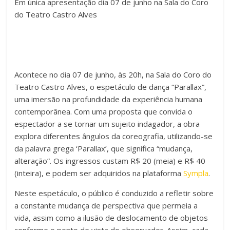
Em única apresentação dia 07 de junho na Sala do Coro
c
tt
at
m
do Teatro Castro Alves
e
er
s
p
b
A
ar
o
p
til
o
p
h
Acontece no dia 07 de junho, às 20h, na Sala do Coro do
Teatro Castro Alves, o espetáculo de dança “Parallax”,
k
ar
uma imersão na profundidade da experiência humana
contemporânea. Com uma proposta que convida o
espectador a se tornar um sujeito indagador, a obra
explora diferentes ângulos da coreografia, utilizando-se
da palavra grega ‘Parallax’, que significa “mudança,
alteração”. Os ingressos custam R$ 20 (meia) e R$ 40
(inteira), e podem ser adquiridos na plataforma
Sympla
.
Neste espetáculo, o público é conduzido a refletir sobre
a constante mudança de perspectiva que permeia a
vida, assim como a ilusão de deslocamento de objetos