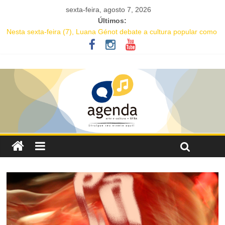
sexta-feira, agosto 7, 2026
Últimos:
Nesta sexta-feira (7), Luana Génot debate a cultura popular como
caminho para equidade racial
JAM no MAM completa 27 anos com edição dedicada a Caetano
Veloso
Academia de Letras da Bahia marca presença na Flipelô 2026
Mesa “Valoração de práticas culturais” abre o Enecult 2026
Comédia romântica “O que vem depois” reestreia na Casa Preta e
convida público a viver as aventuras de um casal na terceira
idade