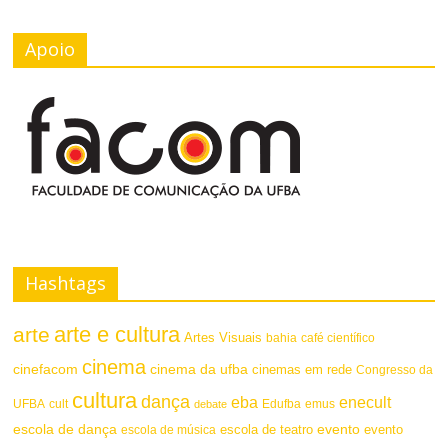
Apoio
Hashtags
arte e cultura
arte
Artes Visuais
bahia
café científico
cinema
cinefacom
cinema da ufba
cinemas em rede
Congresso da
cultura
dança
eba
enecult
UFBA
cult
emus
debate
Edufba
escola de dança
evento
escola de teatro
evento
escola de música