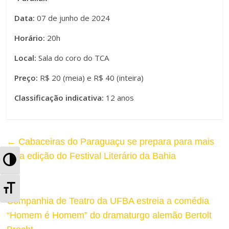
Data:
07 de junho de 2024
Horário:
20h
Local:
Sala do coro do TCA
Preço:
R$ 20 (meia) e R$ 40 (inteira)
Classificação indicativa:
12 anos
←
Cabaceiras do Paraguaçu se prepara para mais
uma edição do Festival Literário da Bahia
A
l
A
t
Companhia de Teatro da UFBA estreia a comédia
l
“Homem é Homem” do dramaturgo alemão Bertolt
e