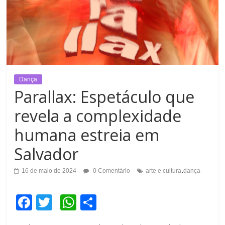
Dança
Parallax: Espetáculo que
revela a complexidade
humana estreia em
Salvador
.
16 de maio de 2024
0 Comentário
arte e cultura
dança
F
T
W
C
a
wi
h
o