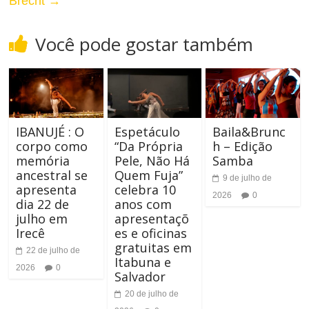
t
Brecht
→
r
e
Você pode gostar também
n
r
a
n
r
a
A
IBANUJÉ : O
Espetáculo
Baila&Brunc
r
corpo como
“Da Própria
h – Edição
l
memória
Pele, Não Há
Samba
T
ancestral se
Quem Fuja”
9 de julho de
t
apresenta
celebra 10
a
2026
0
dia 22 de
anos com
o
julho em
apresentaçõ
m
Irecê
es e oficinas
C
a
gratuitas em
22 de julho de
Itabuna e
o
2026
0
n
Salvador
n
20 de julho de
h