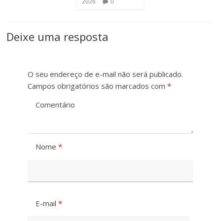
2026
0
t
o
r
d
Deixe uma resposta
a
a
s
F
O seu endereço de e-mail não será publicado.
t
Campos obrigatórios são marcados com
*
o
Comentário
e
n
t
Nome
*
e
E-mail
*