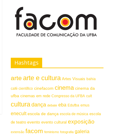
Hashtags
arte e cultura
arte
Artes Visuais
bahia
cinema
cinefacom
cinema da
café científico
ufba
cinemas em rede
Congresso da UFBA
cult
cultura
dança
eba
emus
debate
Edufba
enecult
escola de dança
escola
escola de música
exposição
evento
de teatro
evento cultural
facom
galeria
extensão
feminismo
fotografia