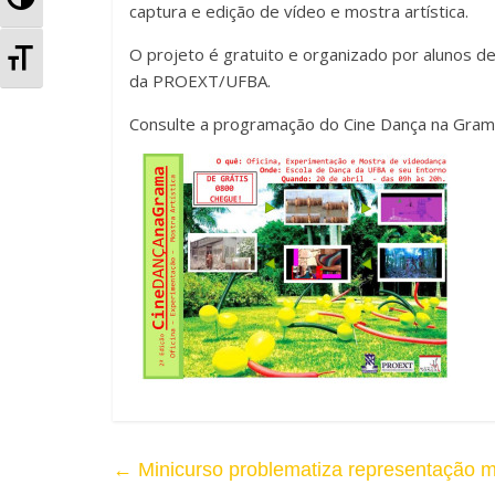
k
ar
captura e edição de vídeo e mostra artística.
l
A
O projeto é gratuito e organizado por alunos d
da PROEXT/UFBA.
t
l
Consulte a programação do Cine Dança na Gra
e
t
r
e
n
r
a
n
r
a
A
r
l
T
t
a
←
Minicurso problematiza representação mi
o