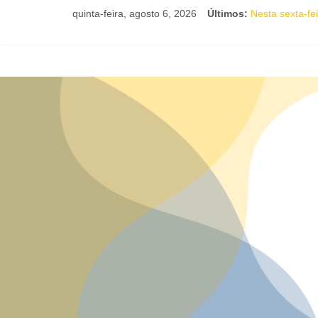
quinta-feira, agosto 6, 2026
Últimos:
Nesta sexta-fe
JAM no MAM co
Academia de L
Mesa “Valoraçã
Comédia românt