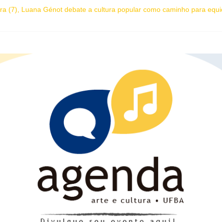
ira (7), Luana Génot debate a cultura popular como caminho para equi
mpleta 27 anos com edição dedicada a Caetano Veloso
etras da Bahia marca presença na Flipelô 2026
o de práticas culturais” abre o Enecult 2026
ica “O que vem depois” reestreia na Casa Preta e convida público a v