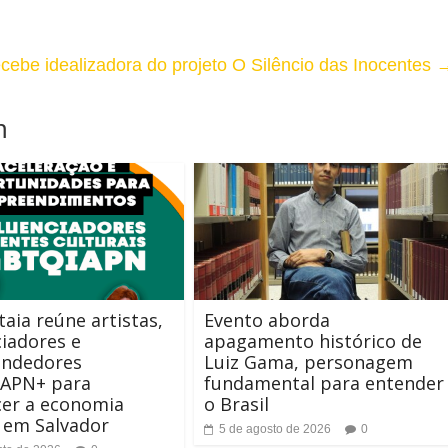
ebe idealizadora do projeto O Silêncio das Inocentes
m
aia reúne artistas,
Evento aborda
ciadores e
apagamento histórico de
ndedores
Luiz Gama, personagem
APN+ para
fundamental para entender
cer a economia
o Brasil
a em Salvador
5 de agosto de 2026
0