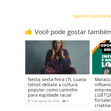
m
C
a
Agenda Convida rec
o
n
n
Você pode gostar també
h
t
o
r
d
a
a
s
F
t
Nesta sexta-feira (7), Luana
Maracut
o
Génot debate a cultura
influen
e
popular como caminho
empree
n
para equidade racial
LGBTQI
t
fortale
5 de agosto de 2026
0
criativ
e