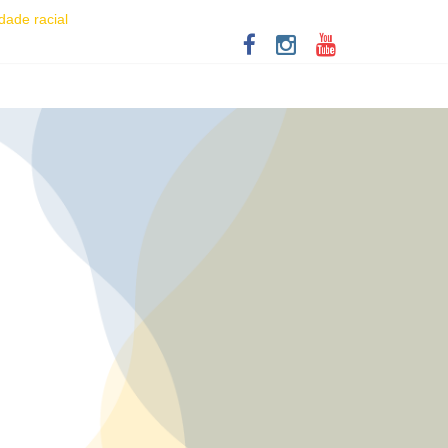
dade racial
iver as aventuras de um casal na terceira idade