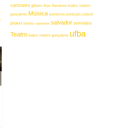
canizares
mafro
ihac
martim
gênero
literatura
Música
gonçalves
pandemia
produção cultural
→
salvador
proext
seminário
reitoria
saladearte
ufba
Teatro
teatro martim gonçalves