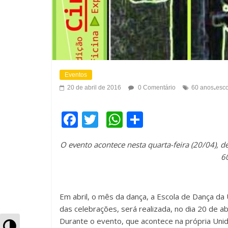
Eventos
.
20 de abril de 2016
0 Comentário
60 anos
esco
F
T
W
C
a
wi
h
o
O evento acontece nesta quarta-feira (20/04),
c
tt
at
m
6
e
er
s
p
b
A
ar
Em abril, o mês da dança, a Escola de Dança d
o
p
til
das
celebrações, será realizada, no dia 20 de a
o
p
h
Durante o evento, que acontece na própria Unid
A