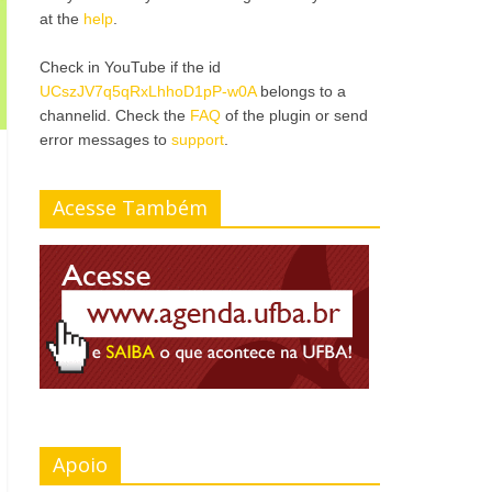
at the
help
.
Check in YouTube if the id
UCszJV7q5qRxLhhoD1pP-w0A
belongs to a
channelid. Check the
FAQ
of the plugin or send
error messages to
support
.
Acesse Também
Apoio