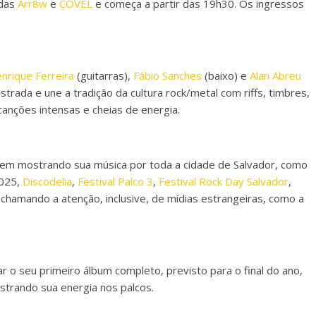
ndas
Arr8w
e
COVEL
e começa a partir das 19h30. Os ingressos
nrique Ferreira
(guitarras),
Fábio Sanches
(baixo) e
Alan Abreu
trada e une a tradição da cultura rock/metal com riffs, timbres,
nções intensas e cheias de energia.
m mostrando sua música por toda a cidade de Salvador, como
2025,
Discodelia
,
Festival Palco 3
,
Festival Rock Day Salvador
,
chamando a atenção, inclusive, de mídias estrangeiras, como a
ar o seu primeiro álbum completo, previsto para o final do ano,
strando sua energia nos palcos.