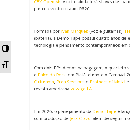
CBX Open Air
. A noite ainda terá shows das ba
o
p
til
para o evento custam R$20.
o
p
h
k
ar
Formada por
Ivan Marques
(voz e guitarras),
He
(bateria), a Demo Tape possui quatro anos de es
tecnologia e pensamento contemporâneos em ca
A
l
A
Com dois EPs demos na bagagem, o quarteto ve
t
o
Palco do Rock
, em Piatã, durante o Carnaval 
l
Culturama
,
Proa Sessions
e
Brothers of Metal
e 
e
t
revista americana
Voyage LA
.
r
e
n
r
Em 2026, o planejamento da
Demo Tape
é lanç
a
com produção de
Jera Cravo
, além de seguir mo
n