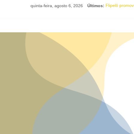
quinta-feira, agosto 6, 2026
Últimos:
Flipelô promove
Comédia românt
Nesta sexta-fe
Livro infantil 
Maracutaia reú