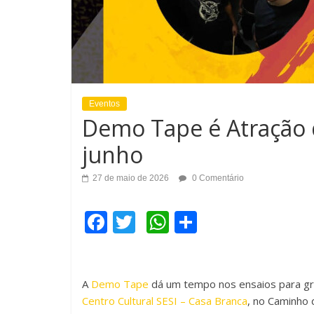
Eventos
Demo Tape é Atração d
junho
27 de maio de 2026
0 Comentário
F
T
W
C
a
wi
h
o
c
tt
at
m
A
Demo Tape
e
er
dá um tempo nos ensaios para gra
s
p
Centro Cultural SESI – Casa Branca
, no Caminho 
b
A
ar