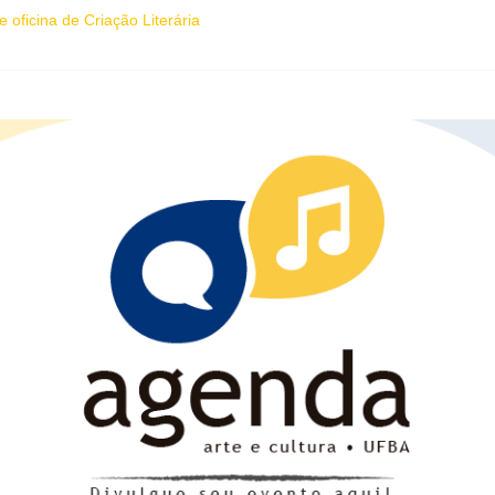
 oficina de Criação Literária
ica “O que vem depois” reestreia na Casa Preta e convida público a v
ira (7), Luana Génot debate a cultura popular como caminho para equi
sobre ancestralidade negra será distribuído gratuitamente na Flipelô
ne artistas, influenciadores e empreendedores LGBTQIAPN+ para forta