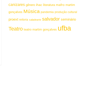
canizares
mafro
ihac
martim
gênero
literatura
Música
gonçalves
pandemia
produção cultural
salvador
proext
seminário
reitoria
saladearte
ufba
Teatro
teatro martim gonçalves