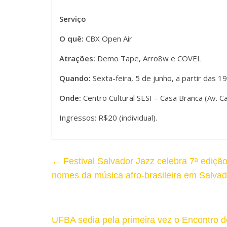
r
a
A
Serviço
r
O quê:
CBX Open Air
l
T
Atrações:
Demo Tape, Arro8w e COVEL
t
a
Quando:
Sexta-feira, 5 de junho, a partir das 1
o
m
Onde:
Centro Cultural SESI – Casa Branca (Av. C
C
a
Ingressos: R$20 (individual).
o
n
n
h
t
←
Festival Salvador Jazz celebra 7ª ediçã
o
nomes da música afro-brasileira em Salvad
r
d
a
a
UFBA sedia pela primeira vez o Encontro 
s