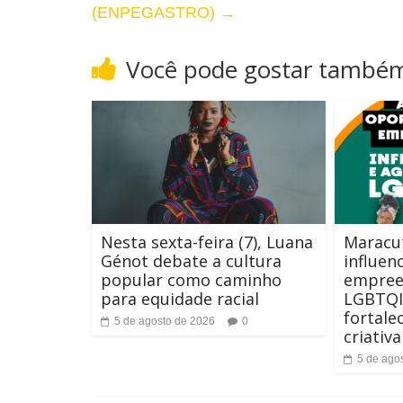
F
(ENPEGASTRO)
→
t
o
e
Você pode gostar també
n
t
e
Nesta sexta-feira (7), Luana
Maracut
Génot debate a cultura
influen
popular como caminho
empree
para equidade racial
LGBTQI
fortale
5 de agosto de 2026
0
criativ
5 de ago