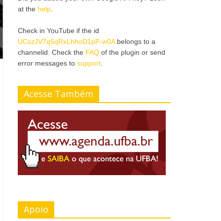
at the
help
.
Check in YouTube if the id
UCszJV7q5qRxLhhoD1pP-w0A
belongs to a
channelid. Check the
FAQ
of the plugin or send
error messages to
support
.
Acesse Também
Apoio