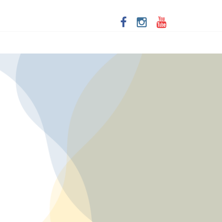
iver as aventuras de um casal na terceira idade
dade racial
lecer a economia criativa em Salvador