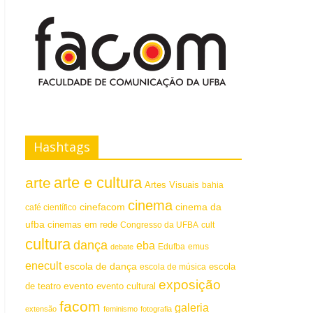
Hashtags
arte e cultura
arte
Artes Visuais
bahia
cinema
cinefacom
cinema da
café científico
ufba
cinemas em rede
Congresso da UFBA
cult
cultura
dança
eba
emus
debate
Edufba
enecult
escola de dança
escola
escola de música
exposição
evento
de teatro
evento cultural
facom
galeria
extensão
feminismo
fotografia