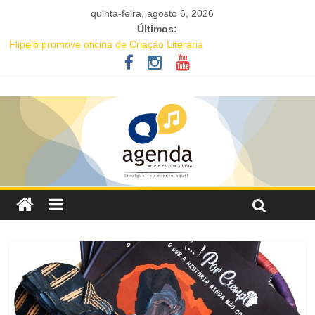
quinta-feira, agosto 6, 2026
Últimos:
Flipelô promove oficina de Criação Literária
Comédia romântica “O que vem depois” reestreia na Casa Preta e
convida público a viver as aventuras de um casal na terceira
idade
Nesta sexta-feira (7), Luana Génot debate a cultura popular como
caminho para equidade racial
Livro infantil sobre ancestralidade negra será distribuído
gratuitamente na Flipelô
Maracutaia reúne artistas, influenciadores e empreendedores
LGBTQIAPN+ para fortalecer a economia criativa em Salvador