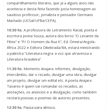
compartilhamento literário, que já a alguns anos não
acontecia e desta feita fazendo justa homenagem ao
saudoso professor, jornalista e pensador Germano
Machado (UCSal/UFBa/CEPA).
10:30 hs.
A professora de Letramento Racial, poeta e
escritora Jovina Souza, autora dos livros “O Levante da
Fênix” e “P/ O Homem da Rua K”, Ed. Òmnira/Angola-
África 2022 e Editora Dikebrada/BA, estará ministrando
a palestra
“Literatura negra: a voz que atravessa a
Literatura brasileira”.
11:30 hs.
Momento Anajara: Informes, divulgação,
intercâmbio, dar o recado, divulgar uma obra, divulgar
um projeto, divulgar um edital etc. A poeta Anajara
Tavares é quem vai comandar os recados, as
anotações, os anúncios e a divulgação, como também
recitará poesias e poemas de autores presentes.
12:30 hs
. Pausa para almoço.