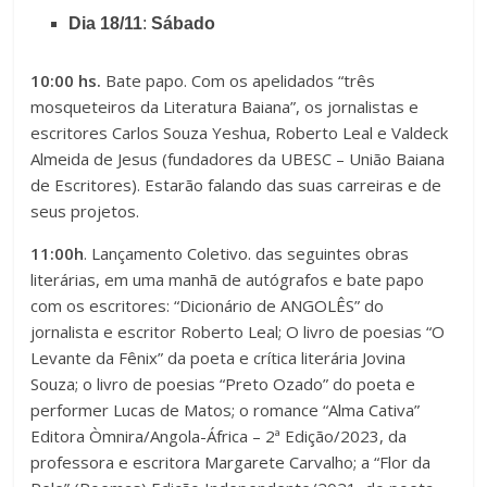
a
Dia 18/11
:
Sábado
A
r
l
10:00 hs.
Bate papo. Com os apelidados “três
T
mosqueteiros da Literatura Baiana”, os jornalistas e
t
a
escritores Carlos Souza Yeshua, Roberto Leal e Valdeck
o
Almeida de Jesus (fundadores da UBESC – União Baiana
m
de Escritores). Estarão falando das suas carreiras e de
C
seus projetos.
a
o
11:00h
. Lançamento Coletivo. das seguintes obras
n
literárias, em uma manhã de autógrafos e bate papo
n
h
com os escritores: “Dicionário de ANGOLÊS” do
jornalista e escritor Roberto Leal; O livro de poesias “O
t
o
Levante da Fênix” da poeta e crítica literária Jovina
r
Souza; o livro de poesias “Preto Ozado” do poeta e
d
performer Lucas de Matos; o romance “Alma Cativa”
a
a
Editora Òmnira/Angola-África – 2ª Edição/2023, da
professora e escritora Margarete Carvalho; a “Flor da
s
F