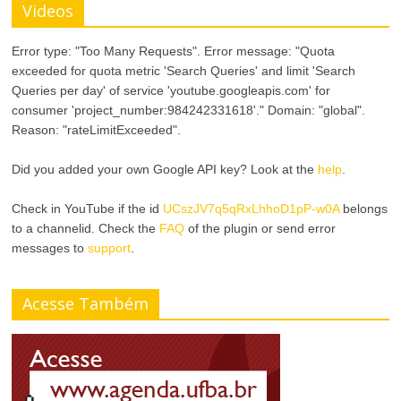
Videos
Error type: "Too Many Requests". Error message: "Quota
exceeded for quota metric 'Search Queries' and limit 'Search
Queries per day' of service 'youtube.googleapis.com' for
consumer 'project_number:984242331618'." Domain: "global".
Reason: "rateLimitExceeded".
Did you added your own Google API key? Look at the
help
.
Check in YouTube if the id
UCszJV7q5qRxLhhoD1pP-w0A
belongs
to a channelid. Check the
FAQ
of the plugin or send error
messages to
support
.
Acesse Também