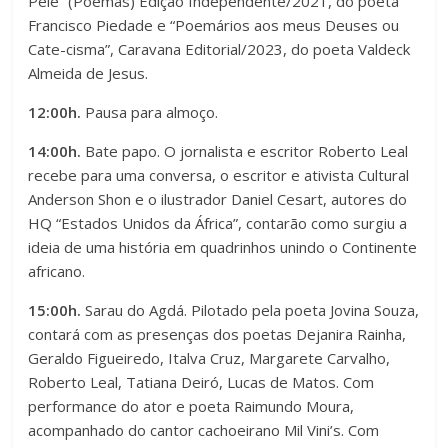
Pele” (Poemas) Edição Independente/2021, do poeta
t
Francisco Piedade e “Poemários aos meus Deuses ou
o
Cate-cisma”, Caravana Editorial/2023, do poeta Valdeck
e
n
Almeida de Jesus.
12:00h.
Pausa para almoço.
t
14:00h.
Bate papo. O jornalista e escritor Roberto Leal
e
recebe para uma conversa, o escritor e ativista Cultural
Anderson Shon e o ilustrador Daniel Cesart, autores do
HQ “Estados Unidos da África”, contarão como surgiu a
ideia de uma história em quadrinhos unindo o Continente
africano.
15:00h.
Sarau do Agdá. Pilotado pela poeta Jovina Souza,
contará com as presenças dos poetas Dejanira Rainha,
Geraldo Figueiredo, Italva Cruz, Margarete Carvalho,
Roberto Leal, Tatiana Deiró, Lucas de Matos. Com
performance do ator e poeta Raimundo Moura,
acompanhado do cantor cachoeirano Mil Vini’s. Com