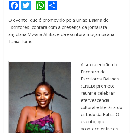
F
T
W
C
a
wi
h
o
O evento, que é promovido pela
União Baiana de
c
tt
at
m
Escritores, contará com a presença
da jornalista
e
er
s
p
angolana
Mwana Áfrika, e da
escritora moçambicana
b
A
ar
Tânia Tomé
o
p
til
o
p
h
A sexta edição do
k
ar
Encontro de
Escritores Baianos
(ENEB) promete
reunir e celebrar
efervescência
cultural e literária do
estado da Bahia. O
evento, que
acontece entre os