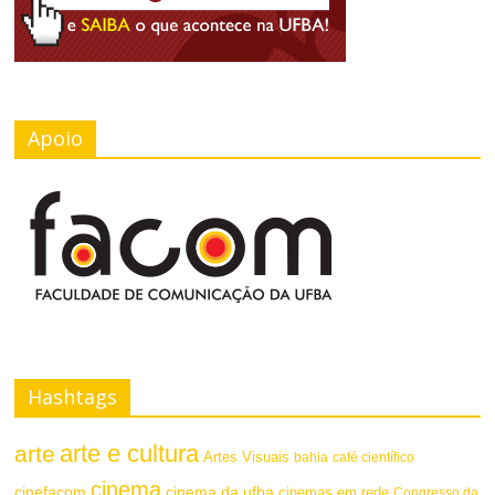
Apoio
Hashtags
arte e cultura
arte
Artes Visuais
bahia
café científico
cinema
cinefacom
cinema da ufba
cinemas em rede
Congresso da