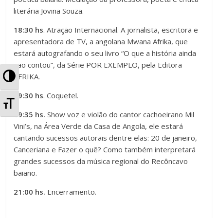
literária Jovina Souza.
18:30 hs
. Atração Internacional. A jornalista, escritora e
apresentadora de TV, a angolana Mwana Afrika, que
estará autografando o seu livro “O que a história ainda
não contou”, da Série POR EXEMPLO, pela Editora
A
AFRIKA.
l
19:30 hs
.
Coquetel.
A
t
19:35 hs.
Show voz e violão do cantor cachoeirano Mil
l
Vini’s, na Área Verde da Casa de Angola, ele estará
e
cantando sucessos autorais dentre elas: 20 de janeiro,
t
Canceriana e Fazer o quê? Como também interpretará
r
e
grandes sucessos da música regional do Recôncavo
n
baiano.
r
a
21:00 hs.
Encerramento.
n
r