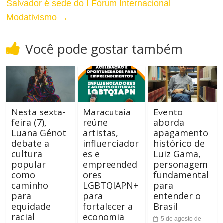
Salvador é sede do I Fórum Internacional
Modativismo
→
Você pode gostar também
Nesta sexta-
Maracutaia
Evento
feira (7),
reúne
aborda
Luana Génot
artistas,
apagamento
debate a
influenciador
histórico de
cultura
es e
Luiz Gama,
popular
empreended
personagem
como
ores
fundamental
caminho
LGBTQIAPN+
para
para
para
entender o
equidade
fortalecer a
Brasil
racial
economia
5 de agosto de