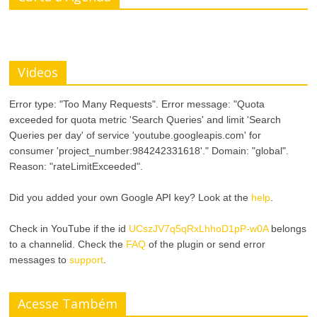
Videos
Error type: "Too Many Requests". Error message: "Quota
exceeded for quota metric 'Search Queries' and limit 'Search
Queries per day' of service 'youtube.googleapis.com' for
consumer 'project_number:984242331618'." Domain: "global".
Reason: "rateLimitExceeded".
Did you added your own Google API key? Look at the
help
.
Check in YouTube if the id
UCszJV7q5qRxLhhoD1pP-w0A
belongs
to a channelid. Check the
FAQ
of the plugin or send error
messages to
support
.
Acesse Também