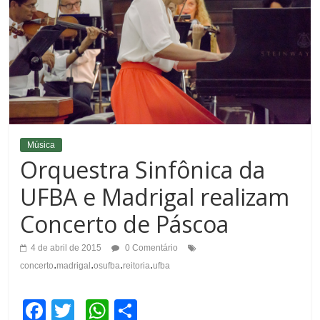
Música
Orquestra Sinfônica da
UFBA e Madrigal realizam
Concerto de Páscoa
4 de abril de 2015
0 Comentário
.
.
.
.
concerto
madrigal
osufba
reitoria
ufba
F
T
W
C