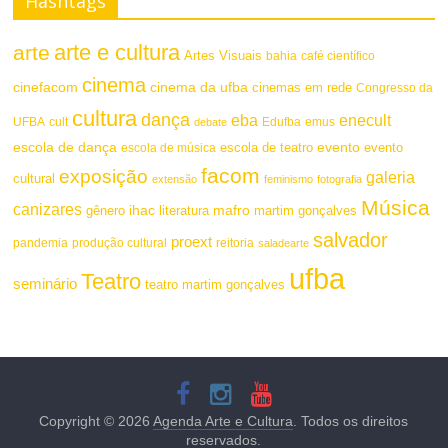
Hashtags
arte e cultura
arte
Artes Visuais
bahia
café científico
cinema
cinefacom
cinema da ufba
cinemas em rede
Congresso da
cultura
dança
eba
enecult
UFBA
cult
emus
debate
Edufba
escola de dança
evento
escola de teatro
evento
escola de música
facom
exposição
galeria
cultural
extensão
feminismo
fotografia
Música
canizares
mafro
ihac
martim gonçalves
gênero
literatura
salvador
proext
pandemia
produção cultural
reitoria
saladearte
ufba
Teatro
seminário
teatro martim gonçalves
Copyright © 2026
Agenda Arte e Cultura
. Todos os direitos
reservados.