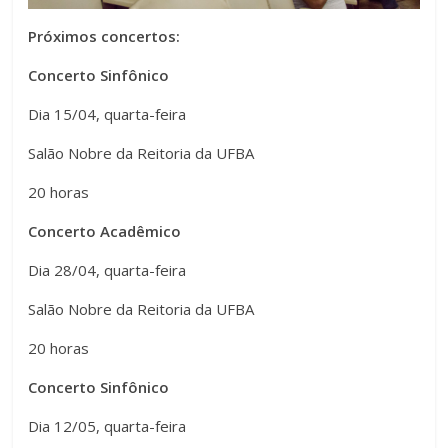
t
a
Próximos concertos:
o
m
Concerto Sinfônico
C
a
Dia 15/04, quarta-feira
o
n
Salão Nobre da Reitoria da UFBA
n
h
20 horas
t
o
Concerto Acadêmico
r
d
Dia 28/04, quarta-feira
a
Salão Nobre da Reitoria da UFBA
a
s
20 horas
F
t
Concerto Sinfônico
o
e
Dia 12/05, quarta-feira
n