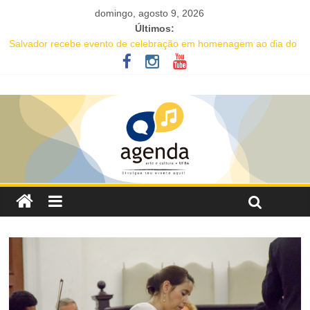
domingo, agosto 9, 2026
Últimos:
Salvador recebe evento de celebração em homenagem ao dia do
Rap Nacional
Projeto abre inscrições para oficinas gratuitas voltadas à
valorização da cultura afro-brasileira em Salvador
16ª Jornada de Dança da Bahia leva formação e espetáculo
gratuitos a quatro cidades brasileiras
IC Encontro de Artes traz Renata Carvalho com seu “Manifesto
Transpofágico” a Salvador
Música e solidariedade se unem em concerto do Coral Ecumênico
da Bahia na Flipelô