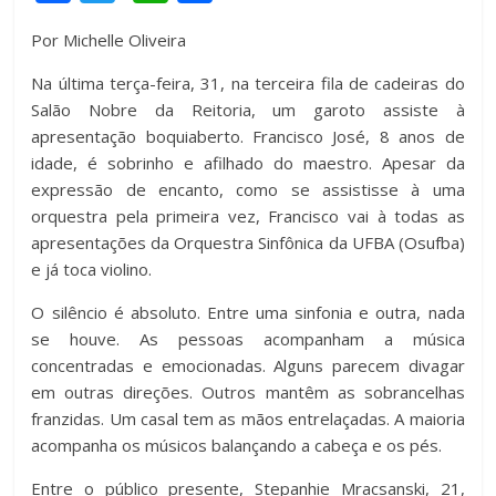
a
wi
h
o
Por Michelle Oliveira
c
tt
at
m
Na última terça-feira, 31, na terceira fila de cadeiras do
e
er
s
p
Salão Nobre da Reitoria, um garoto assiste à
b
A
ar
apresentação boquiaberto. Francisco José, 8 anos de
o
p
til
idade, é sobrinho e afilhado do maestro. Apesar da
expressão de encanto, como se assistisse à uma
o
p
h
orquestra pela primeira vez, Francisco vai à todas as
k
ar
apresentações da Orquestra Sinfônica da UFBA (Osufba)
e já toca violino.
O silêncio é absoluto. Entre uma sinfonia e outra, nada
se houve. As pessoas acompanham a música
concentradas e emocionadas. Alguns parecem divagar
em outras direções. Outros mantêm as sobrancelhas
franzidas. Um casal tem as mãos entrelaçadas. A maioria
acompanha os músicos balançando a cabeça e os pés.
Entre o público presente, Stepanhie Mracsanski, 21,