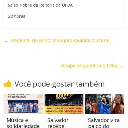
Salão Nobre da Reitoria da UFBA
t
20 horas
e
←
Regional do MinC inaugura Quintal Cultural
Acupe esquentou a Ufba
→
Você pode gostar também
Música e
Salvador
Salvador vira
solidariedade
recebe
palco do