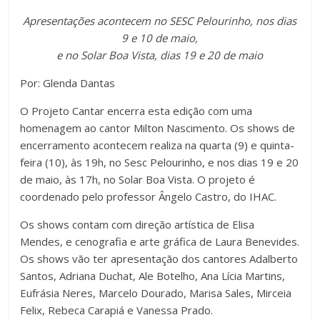
a
wi
h
o
Apresentações acontecem no SESC Pelourinho, nos dias
c
tt
at
m
9 e 10 de maio,
e
er
s
p
e no Solar Boa Vista, dias 19 e 20 de maio
b
A
ar
Por: Glenda Dantas
o
p
til
O Projeto Cantar encerra esta edição com uma
o
p
h
homenagem ao cantor Milton Nascimento. Os shows de
k
ar
encerramento acontecem realiza na quarta (9) e quinta-
feira (10), às 19h, no Sesc Pelourinho, e nos dias 19 e 20
de maio, às 17h, no Solar Boa Vista. O projeto é
coordenado pelo professor Ângelo Castro, do IHAC.
Os shows contam com direção artística de Elisa
Mendes, e cenografia e arte gráfica de Laura Benevides.
Os shows vão ter apresentação dos cantores Adalberto
Santos, Adriana Duchat, Ale Botelho, Ana Lícia Martins,
Eufrásia Neres, Marcelo Dourado, Marisa Sales, Mirceia
Felix, Rebeca Carapiá e Vanessa Prado.