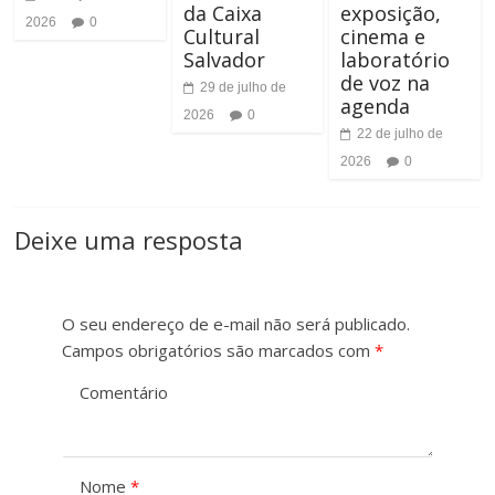
da Caixa
exposição,
r
2026
0
a
Cultural
cinema e
A
Salvador
laboratório
r
de voz na
29 de julho de
l
agenda
T
2026
0
22 de julho de
t
a
2026
0
o
m
C
Deixe uma resposta
a
o
n
n
O seu endereço de e-mail não será publicado.
h
Campos obrigatórios são marcados com
*
t
o
Comentário
r
d
a
a
Nome
*