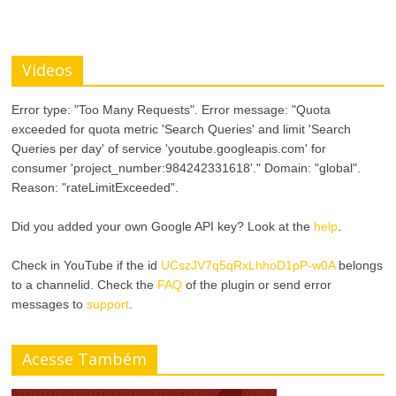
Videos
Error type: "Too Many Requests". Error message: "Quota
exceeded for quota metric 'Search Queries' and limit 'Search
Queries per day' of service 'youtube.googleapis.com' for
consumer 'project_number:984242331618'." Domain: "global".
Reason: "rateLimitExceeded".
Did you added your own Google API key? Look at the
help
.
Check in YouTube if the id
UCszJV7q5qRxLhhoD1pP-w0A
belongs
to a channelid. Check the
FAQ
of the plugin or send error
messages to
support
.
Acesse Também