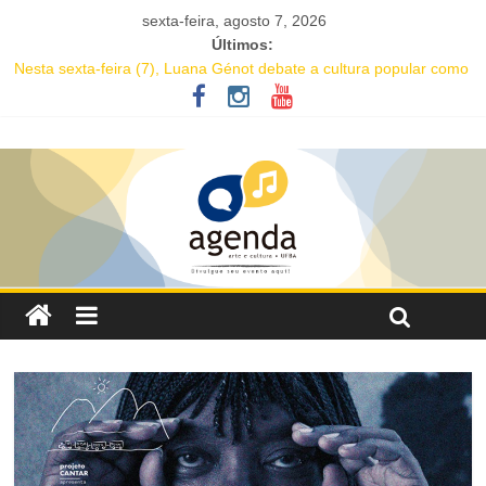
sexta-feira, agosto 7, 2026
Últimos:
Nesta sexta-feira (7), Luana Génot debate a cultura popular como
caminho para equidade racial
JAM no MAM completa 27 anos com edição dedicada a Caetano
Veloso
Academia de Letras da Bahia marca presença na Flipelô 2026
Mesa “Valoração de práticas culturais” abre o Enecult 2026
Comédia romântica “O que vem depois” reestreia na Casa Preta e
convida público a viver as aventuras de um casal na terceira
idade