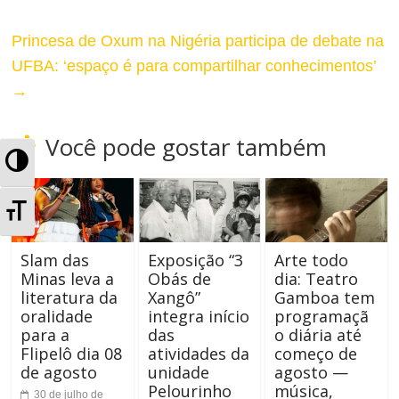
Princesa de Oxum na Nigéria participa de debate na
UFBA: ‘espaço é para compartilhar conhecimentos’
→
Você pode gostar também
A
l
A
t
l
Slam das
Exposição “3
Arte todo
e
Minas leva a
Obás de
dia: Teatro
t
literatura da
Xangô”
Gamboa tem
r
oralidade
integra início
programaçã
e
para a
das
o diária até
n
r
Flipelô dia 08
atividades da
começo de
de agosto
unidade
agosto —
a
n
Pelourinho
música,
30 de julho de