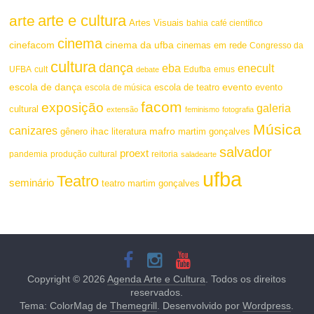
arte e cultura
arte
Artes Visuais
bahia
café científico
cinema
cinefacom
cinema da ufba
cinemas em rede
Congresso da
cultura
dança
eba
enecult
UFBA
cult
emus
debate
Edufba
escola de dança
evento
escola de teatro
evento
escola de música
facom
exposição
galeria
cultural
extensão
feminismo
fotografia
Música
canizares
mafro
ihac
martim gonçalves
gênero
literatura
salvador
proext
pandemia
produção cultural
reitoria
saladearte
ufba
Teatro
seminário
teatro martim gonçalves
Copyright © 2026
Agenda Arte e Cultura
. Todos os direitos
reservados.
Tema: ColorMag de
Themegrill
. Desenvolvido por
Wordpress
.