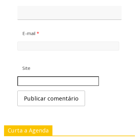
s
F
t
o
e
n
E-mail
*
t
e
Site
Curta a Agenda