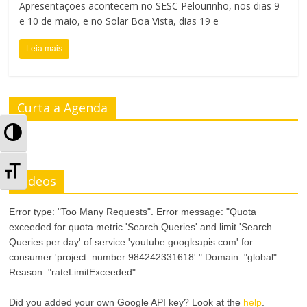
Apresentações acontecem no SESC Pelourinho, nos dias 9
e 10 de maio, e no Solar Boa Vista, dias 19 e
Leia mais
Curta a Agenda
A
l
A
Videos
t
l
e
Error type: "Too Many Requests". Error message: "Quota
t
exceeded for quota metric 'Search Queries' and limit 'Search
r
Queries per day' of service 'youtube.googleapis.com' for
e
consumer 'project_number:984242331618'." Domain: "global".
n
Reason: "rateLimitExceeded".
r
a
Did you added your own Google API key? Look at the
help
.