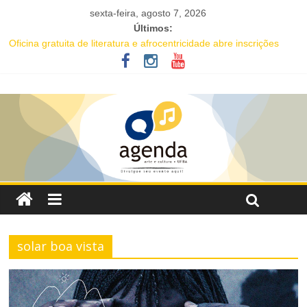
sexta-feira, agosto 7, 2026
Últimos:
Oficina gratuita de literatura e afrocentricidade abre inscrições
para educadores da rede pública
Música e solidariedade se unem em concerto do Coral Ecumênico
da Bahia na Flipelô
Salvador recebe evento de celebração em homenagem ao dia do
Rap Nacional
Tuca Fernandes, Buja Ferreira e o cantor coreano Junho Chu
estão entre as atrações deste fim de semana da Festa de Santa
Dulce dos Pobres
Projeto Órbita estreia em Salvador com residente da Vila Sul do
Goethe-Institut e programação gratuita de cinema imersivo
solar boa vista