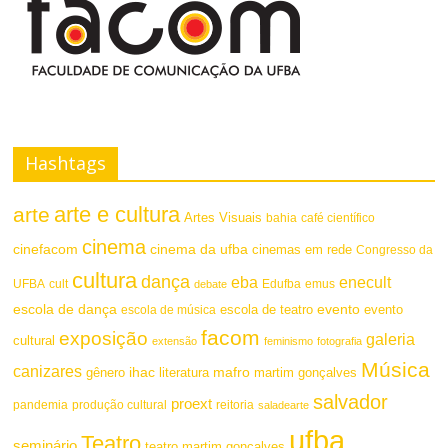
s
F
t
o
e
n
t
Hashtags
e
arte e cultura
arte
Artes Visuais
bahia
café científico
cinema
cinefacom
cinema da ufba
cinemas em rede
Congresso da
cultura
dança
eba
enecult
UFBA
cult
emus
debate
Edufba
escola de dança
evento
escola de teatro
evento
escola de música
facom
exposição
galeria
cultural
extensão
feminismo
fotografia
Música
canizares
mafro
ihac
martim gonçalves
gênero
literatura
salvador
proext
pandemia
produção cultural
reitoria
saladearte
ufba
Teatro
seminário
teatro martim gonçalves