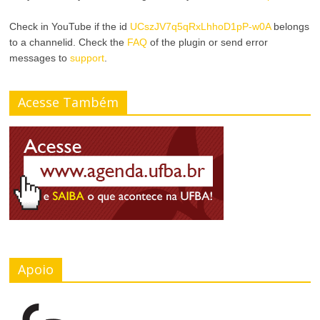
n
r
a
Check in YouTube if the id
UCszJV7q5qRxLhhoD1pP-w0A
belongs
to a channelid. Check the
FAQ
of the plugin or send error
A
r
messages to
support
.
l
T
Acesse Também
t
a
o
m
C
a
o
n
n
h
t
o
Apoio
r
d
a
a