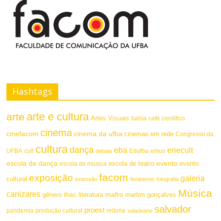
a
s
F
t
o
e
n
t
Hashtags
e
arte e cultura
arte
Artes Visuais
bahia
café científico
cinema
cinefacom
cinema da ufba
cinemas em rede
Congresso da
cultura
dança
eba
enecult
UFBA
cult
emus
debate
Edufba
escola de dança
evento
escola de teatro
evento
escola de música
facom
exposição
galeria
cultural
extensão
feminismo
fotografia
Música
canizares
mafro
ihac
martim gonçalves
gênero
literatura
salvador
proext
pandemia
produção cultural
reitoria
saladearte