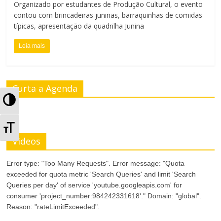
Organizado por estudantes de Produção Cultural, o evento
contou com brincadeiras juninas, barraquinhas de comidas
típicas, apresentação da quadrilha Junina
Leia mais
Curta a Agenda
A
l
A
t
Videos
l
e
Error type: "Too Many Requests". Error message: "Quota
t
exceeded for quota metric 'Search Queries' and limit 'Search
r
e
Queries per day' of service 'youtube.googleapis.com' for
consumer 'project_number:984242331618'." Domain: "global".
n
r
Reason: "rateLimitExceeded".
a