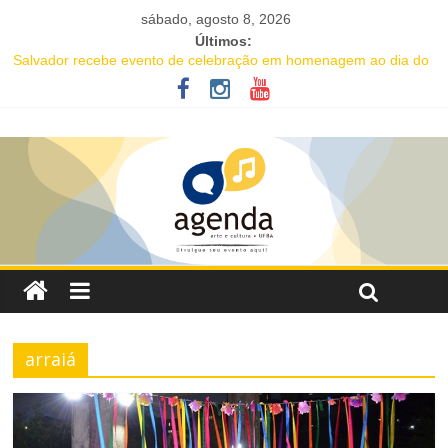
sábado, agosto 8, 2026
Últimos:
Salvador recebe evento de celebração em homenagem ao dia do
Rap Nacional
Projeto abre inscrições para oficinas gratuitas voltadas à
valorização da cultura afro-brasileira em Salvador
16ª Jornada de Dança da Bahia leva formação e espetáculo
gratuitos a quatro cidades brasileiras
IC Encontro de Artes traz Renata Carvalho com seu “Manifesto
Transpofágico” a Salvador
Música e solidariedade se unem em concerto do Coral Ecumênico
da Bahia na Flipelô
arraiá