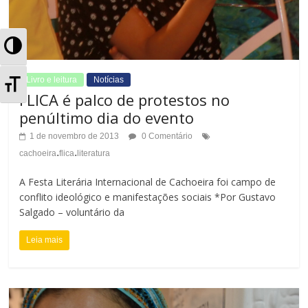
A
l
A
Livro e leitura
Notícias
FLICA é palco de protestos no
t
l
penúltimo dia do evento
e
t
1 de novembro de 2013
0 Comentário
.
.
r
cachoeira
flica
literatura
e
n
A Festa Literária Internacional de Cachoeira foi campo de
r
conflito ideológico e manifestações sociais *Por Gustavo
a
Salgado – voluntário da
n
r
Leia mais
a
A
r
l
T