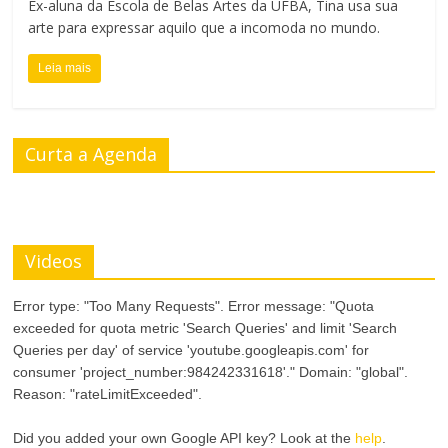
Ex-aluna da Escola de Belas Artes da UFBA, Tina usa sua
t
arte para expressar aquilo que a incomoda no mundo.
e
Leia mais
Curta a Agenda
Videos
Error type: "Too Many Requests". Error message: "Quota
exceeded for quota metric 'Search Queries' and limit 'Search
Queries per day' of service 'youtube.googleapis.com' for
consumer 'project_number:984242331618'." Domain: "global".
Reason: "rateLimitExceeded".
Did you added your own Google API key? Look at the
help
.