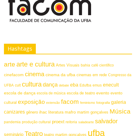
Hashtags
arte e cultura
arte
Artes Visuais
bahia
café científico
cinema
cinefacom
cinema da ufba
cinemas em rede
Congresso da
cultura
dança
eba
enecult
UFBA
cult
emus
debate
Edufba
escola de dança
evento
escola de teatro
evento
escola de música
facom
exposição
galeria
cultural
extensão
feminismo
fotografia
Música
canizares
mafro
ihac
martim gonçalves
gênero
literatura
salvador
proext
pandemia
produção cultural
reitoria
saladearte
ufba
Teatro
seminário
teatro martim gonçalves