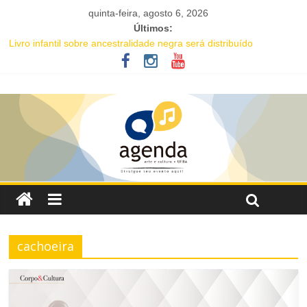
quinta-feira, agosto 6, 2026
Últimos:
Livro infantil sobre ancestralidade negra será distribuído
gratuitamente na Flipelô
Academia de Letras da Bahia marca presença na Flipelô 2026
Mesa “Valoração de práticas culturais” abre o Enecult 2026
Comédia romântica “O que vem depois” reestreia na Casa Preta e
convida público a viver as aventuras de um casal na terceira
idade
Nesta sexta-feira (7), Luana Génot debate a cultura popular como
caminho para equidade racial
cachoeira