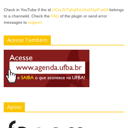
Check in YouTube if the id
UCszJV7q5qRxLhhoD1pP-w0A
belongs
to a channelid. Check the
FAQ
of the plugin or send error
messages to
support
.
Acesse Também
Apoio