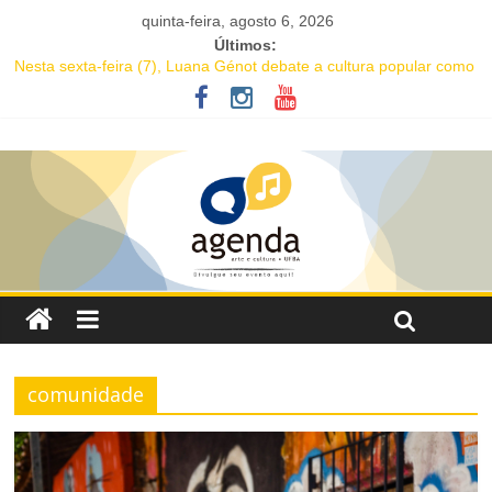
quinta-feira, agosto 6, 2026
Últimos:
Nesta sexta-feira (7), Luana Génot debate a cultura popular como
caminho para equidade racial
JAM no MAM completa 27 anos com edição dedicada a Caetano
Veloso
Academia de Letras da Bahia marca presença na Flipelô 2026
Mesa “Valoração de práticas culturais” abre o Enecult 2026
Comédia romântica “O que vem depois” reestreia na Casa Preta e
convida público a viver as aventuras de um casal na terceira
idade
comunidade