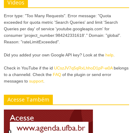
Videos
o
m
C
Error type: "Too Many Requests". Error message: "Quota
a
exceeded for quota metric 'Search Queries' and limit 'Search
o
Queries per day' of service 'youtube.googleapis.com' for
n
consumer 'project_number:984242331618'." Domain: "global".
n
Reason: "rateLimitExceeded".
h
t
o
Did you added your own Google API key? Look at the
help
.
r
d
Check in YouTube if the id
UCszJV7q5qRxLhhoD1pP-w0A
belongs
a
to a channelid. Check the
FAQ
of the plugin or send error
a
messages to
support
.
s
F
t
Acesse Também
o
e
n
t