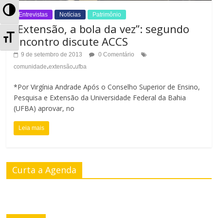
A
Entrevistas
Notícias
Patrimônio
“Extensão, a bola da vez”: segundo
l
A
encontro discute ACCS
t
l
9 de setembro de 2013
0 Comentário
.
.
e
comunidade
extensão
ufba
t
r
*Por Virgínia Andrade Após o Conselho Superior de Ensino,
e
Pesquisa e Extensão da Universidade Federal da Bahia
n
(UFBA) aprovar, no
r
a
Leia mais
n
r
a
A
Curta a Agenda
r
l
T
t
a