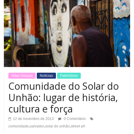
Artes Visuais
Notícias
Patrimônio
Comunidade do Solar do
Unhão: lugar de história,
cultura e força
12 de novembro de 2013
0 Comentário
.
.
.
comunidade
salvador
solar do unhão
street art