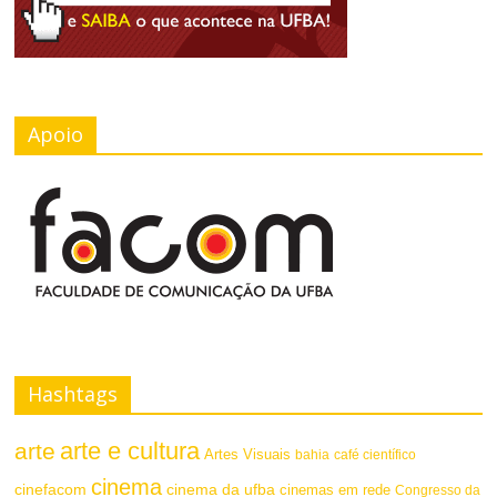
e
Apoio
Hashtags
arte e cultura
arte
Artes Visuais
bahia
café científico
cinema
cinefacom
cinema da ufba
cinemas em rede
Congresso da