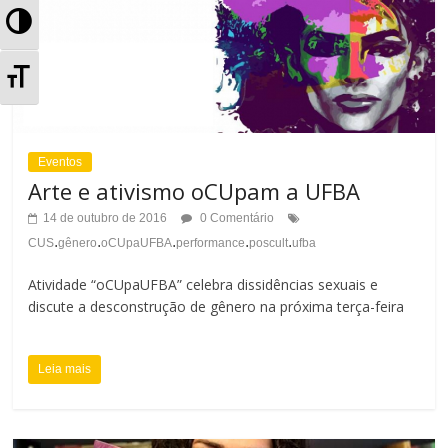
A
l
A
t
l
e
t
Eventos
r
Arte e ativismo oCUpam a UFBA
e
n
14 de outubro de 2016
0 Comentário
r
.
.
.
.
.
CUS
gênero
oCUpaUFBA
performance
poscult
ufba
a
n
Atividade “oCUpaUFBA” celebra dissidências sexuais e
r
discute a desconstrução de gênero na próxima terça-feira
a
A
r
Leia mais
l
T
t
a