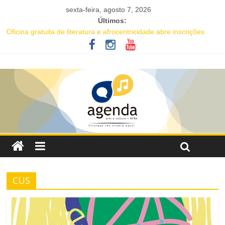
sexta-feira, agosto 7, 2026
Últimos:
Oficina gratuita de literatura e afrocentricidade abre inscrições
para educadores da rede pública
Música e solidariedade se unem em concerto do Coral Ecumênico
da Bahia na Flipelô
Salvador recebe evento de celebração em homenagem ao dia do
Rap Nacional
Tuca Fernandes, Buja Ferreira e o cantor coreano Junho Chu
estão entre as atrações deste fim de semana da Festa de Santa
Dulce dos Pobres
Projeto Órbita estreia em Salvador com residente da Vila Sul do
Goethe-Institut e programação gratuita de cinema imersivo
CUS