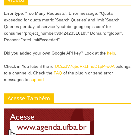
Error type: "Too Many Requests". Error message: "Quota
exceeded for quota metric 'Search Queries' and limit 'Search
Queries per day' of service 'youtube.googleapis.com' for
consumer 'project_number:984242331618'." Domain: "global".
Reason: "rateLimitExceeded".
Did you added your own Google API key? Look at the
help
.
Check in YouTube if the id
UCszJV7q5qRxLhhoD1pP-w0A
belongs
to a channelid. Check the
FAQ
of the plugin or send error
messages to
support
.
Acesse Também