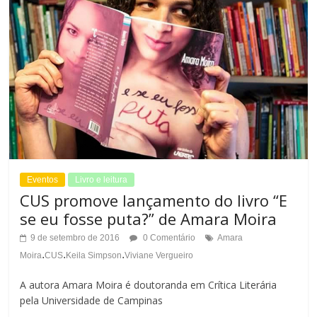
o
m
C
a
o
n
n
h
t
o
r
d
a
Eventos
Livro e leitura
a
CUS promove lançamento do livro “E
s
se eu fosse puta?” de Amara Moira
F
t
9 de setembro de 2016
0 Comentário
Amara
o
.
.
.
Moira
CUS
Keila Simpson
Viviane Vergueiro
e
n
A autora Amara Moira é doutoranda em Crítica Literária
t
pela Universidade de Campinas