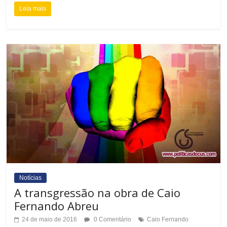
e
Leia mais
Notícias
A transgressão na obra de Caio
Fernando Abreu
24 de maio de 2016
0 Comentário
Caio Fernando