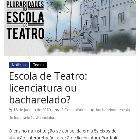
Notícias
Teatro
Escola de Teatro:
licenciatura ou
bacharelado?
.
16 de janeiro de 2019
2 Comentários
bacharelado
escola
.
.
de teatro
etufba
licenciatura
O ensino na instituição se consolida em três eixos de
atuação: interpretação, direção e licenciatura Por Kalú