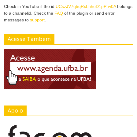
r
Check in YouTube if the id
UCszJV7q5qRxLhhoD1pP-w0A
belongs
a
to a channelid. Check the
FAQ
of the plugin or send error
A
messages to
support
.
r
l
T
Acesse Também
t
a
o
m
C
a
o
n
n
h
t
o
Apoio
r
d
a
a