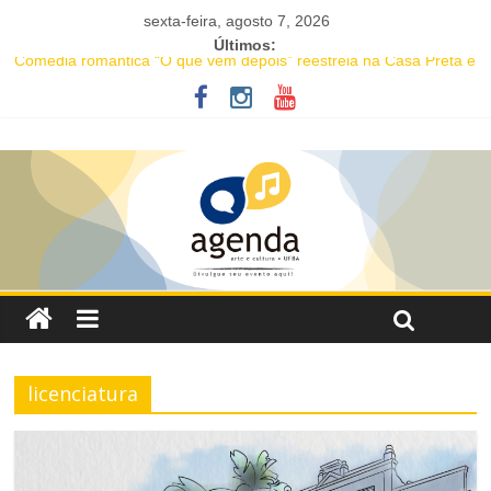
sexta-feira, agosto 7, 2026
Últimos:
Comédia romântica “O que vem depois” reestreia na Casa Preta e
convida público a viver as aventuras de um casal na terceira
idade
“Romeu e Julieta: Os Entrelaces do Destino” estreia adaptação
musical inédita no Teatro Martim Gonçalves
JAM no MAM completa 27 anos com edição dedicada a Caetano
Veloso
Academia de Letras da Bahia marca presença na Flipelô 2026
Mesa “Valoração de práticas culturais” abre o Enecult 2026
licenciatura