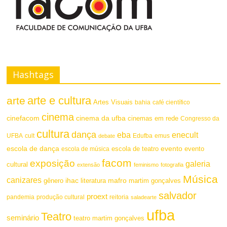
s
F
t
o
e
n
t
Hashtags
e
arte e cultura
arte
Artes Visuais
bahia
café científico
cinema
cinefacom
cinema da ufba
cinemas em rede
Congresso da
cultura
dança
eba
enecult
UFBA
cult
emus
debate
Edufba
escola de dança
evento
escola de teatro
evento
escola de música
facom
exposição
galeria
cultural
extensão
feminismo
fotografia
Música
canizares
mafro
ihac
martim gonçalves
gênero
literatura
salvador
proext
pandemia
produção cultural
reitoria
saladearte
ufba
Teatro
seminário
teatro martim gonçalves