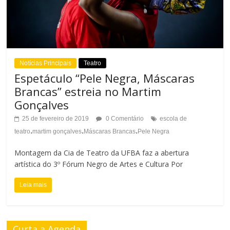
n
r
a
n
r
a
A
Notícias Principais
Teatro
r
Espetáculo “Pele Negra, Máscaras
l
Brancas” estreia no Martim
T
Gonçalves
t
a
25 de fevereiro de 2019
0 Comentário
escola de
o
.
.
.
teatro
martim gonçalves
Máscaras Brancas
Pele Negra
m
C
Montagem da Cia de Teatro da UFBA faz a abertura
a
artística do 3º Fórum Negro de Artes e Cultura Por
o
n
Leia mais
n
h
t
o
Curta a Agenda